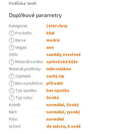
Podšívka: textil
Doplňkové parametry
Kategorie
:
Letní slevy
?
Pro koho
:
kluk
?
Barva
:
modrá
?
Vegan
:
ano
Střih
:
sandály otevřené
?
Materiál svršku
:
syntetická kůže
Materiál podšívky
:
mikrovlákno
?
Zapínání
:
suchý zip
?
Barva podešve
:
přírodní
?
Typ opatku
:
bez opatku
?
Typ nohy
:
široká
Kotník
:
normální
,
široký
Nárt
:
normální
,
vysoký
Pata
:
normální
Určení
:
do města
,
k vodě