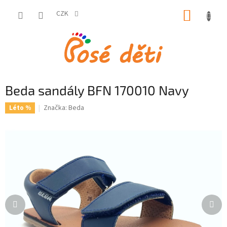
Přejít
NÁKUP
na
CZK
obsah
KOŠÍK
Beda sandály BFN 170010 Navy
Značka:
Beda
Léto %