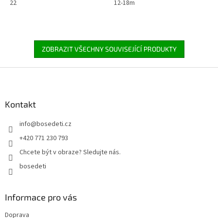
22
12-18m
ZOBRAZIT VŠECHNY SOUVISEJÍCÍ PRODUKTY
Z
á
p
a
Kontakt
t
info
@
bosedeti.cz
í
+420 771 230 793
Chcete být v obraze? Sledujte nás.
bosedeti
Informace pro vás
Doprava