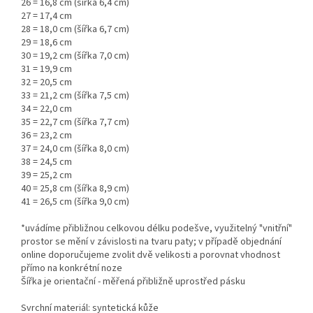
26 = 16,8 cm (šířka 6,4 cm)
27 = 17,4 cm
28 = 18,0 cm (šířka 6,7 cm)
29 = 18,6 cm
30 = 19,2 cm (šířka 7,0 cm)
31 = 19,9 cm
32 = 20,5 cm
33 = 21,2 cm (šířka 7,5 cm)
34 = 22,0 cm
35 = 22,7 cm (šířka 7,7 cm)
36 = 23,2 cm
37 = 24,0 cm (šířka 8,0 cm)
38 = 24,5 cm
39 = 25,2 cm
40 = 25,8 cm (šířka 8,9 cm)
41 = 26,5 cm (šířka 9,0 cm)
*uvádíme přibližnou celkovou délku podešve, využitelný "vnitřní"
prostor se mění v závislosti na tvaru paty; v případě objednání
online doporučujeme zvolit dvě velikosti a porovnat vhodnost
přímo na konkrétní noze
Šířka je orientační - měřená přibližně uprostřed pásku
Svrchní materiál: syntetická kůže