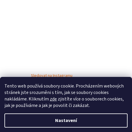
Sledovat na Instagramu
Tento web používá soubory cookie. Procházením webových
stránek jste srozuměni s tím, jak se soubory cookies
nakládáme. Kliknutím
zde
zjistíte více o souborech cookies,
jak je používáme a jak je povolit či zakázat.
Nastavení
Vytvořil Shoptet