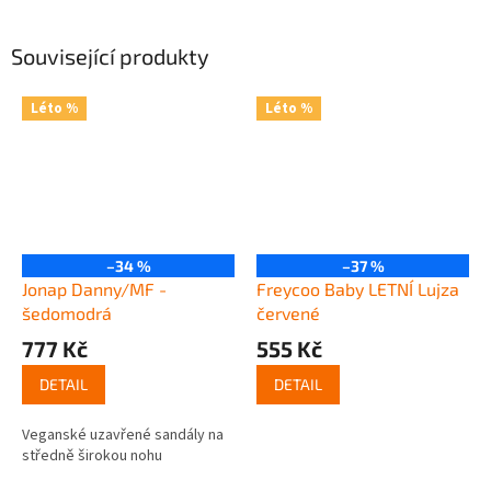
Související produkty
Léto %
Léto %
–34 %
–37 %
Jonap Danny/MF -
Freycoo Baby LETNÍ Lujza
šedomodrá
červené
777 Kč
555 Kč
DETAIL
DETAIL
Veganské uzavřené sandály na
středně širokou nohu