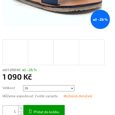
až –26 %
od 1 290 Kč
až –26 %
1 090 Kč
Měrná
Velikost
cena:
Můžeme expedovat:
Zvolte variantu
Možnosti doručení
Přidat do košíku