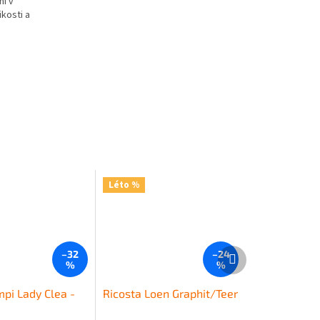
ní v
ikosti a
Léto %
Další
–32
–24
produkt
%
%
mpi Lady Clea -
Ricosta Loen Graphit/Teer