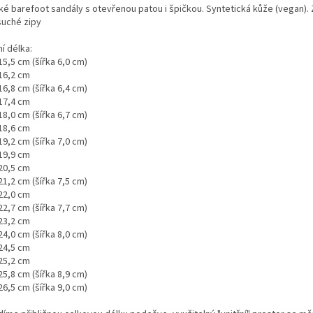
ké barefoot sandály s otevřenou patou i špičkou. Syntetická kůže (vegan). 
suché zipy
ní délka:
15,5 cm (šířka 6,0 cm)
 16,2 cm
16,8 cm (šířka 6,4 cm)
 17,4 cm
18,0 cm (šířka 6,7 cm)
 18,6 cm
19,2 cm (šířka 7,0 cm)
 19,9 cm
 20,5 cm
21,2 cm (šířka 7,5 cm)
 22,0 cm
22,7 cm (šířka 7,7 cm)
 23,2 cm
24,0 cm (šířka 8,0 cm)
 24,5 cm
 25,2 cm
25,8 cm (šířka 8,9 cm)
26,5 cm (šířka 9,0 cm)