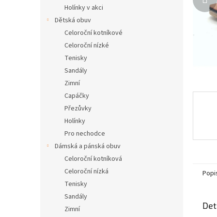
n
Holínky v akci
e
Dětská obuv
l
Celoroční kotníkové
Celoroční nízké
Tenisky
Sandály
Zimní
Capáčky
Přezůvky
Holínky
Pro nechodce
Dámská a pánská obuv
Celoroční kotníková
Celoroční nízká
Popi
Tenisky
Sandály
Det
Zimní