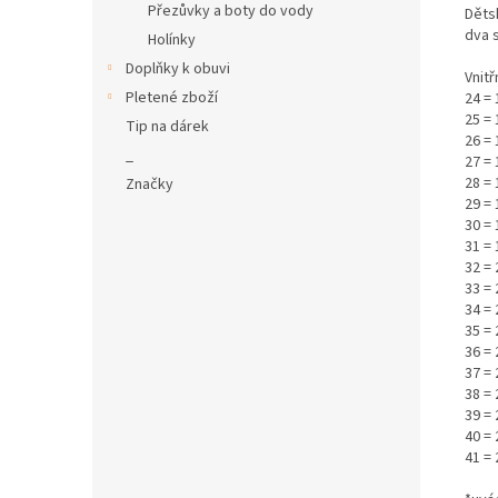
Přezůvky a boty do vody
Děts
dva 
Holínky
Doplňky k obuvi
Vnitř
Pletené zboží
24 = 
25 =
Tip na dárek
26 = 
_
27 =
28 = 
Značky
29 =
30 = 
31 =
32 =
33 = 
34 =
35 = 
36 =
37 = 
38 =
39 =
40 = 
41 = 