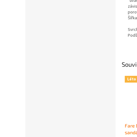
*uvá
závis
poro
Šířka
Svrch
Podší
Souvi
Léto
Fare 
sand