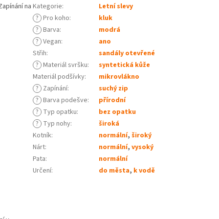
Zapínání na
Kategorie
:
Letní slevy
?
Pro koho
:
kluk
?
Barva
:
modrá
?
Vegan
:
ano
Střih
:
sandály otevřené
?
Materiál svršku
:
syntetická kůže
Materiál podšívky
:
mikrovlákno
?
Zapínání
:
suchý zip
?
Barva podešve
:
přírodní
?
Typ opatku
:
bez opatku
?
Typ nohy
:
široká
Kotník
:
normální
,
široký
Nárt
:
normální
,
vysoký
Pata
:
normální
Určení
:
do města
,
k vodě