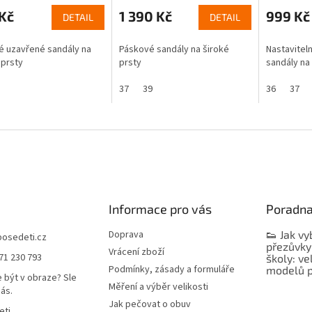
modré
Kč
1 390 Kč
999 Kč
DETAIL
DETAIL
 uzavřené sandály na
Páskové sandály na široké
Nastavitel
 prsty
prsty
sandály na
37
39
36
37
Informace pro vás
Poradn
Doprava
👟 Jak vy
bosedeti.cz
přezůvky
Vrácení zboží
71 230 793
školy: ve
Podmínky, zásady a formuláře
modelů p
 být v obraze? Sle
Měření a výběr velikosti
nás.
Jak pečovat o obuv
eti