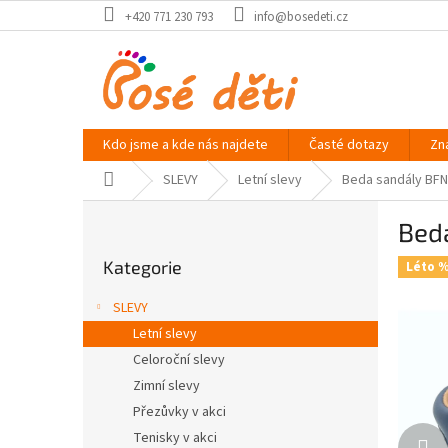
Přejít
+420 771 230 793
info@bosedeti.cz
na
obsah
Kdo jsme a kde nás najdete
Časté dotazy
Zn
Domů
SLEVY
Letní slevy
Beda sandály BFN
P
Bed
o
Přeskočit
s
Kategorie
kategorie
Léto 
t
r
SLEVY
a
Letní slevy
n
Celoroční slevy
n
í
Zimní slevy
p
Přezůvky v akci
a
Tenisky v akci