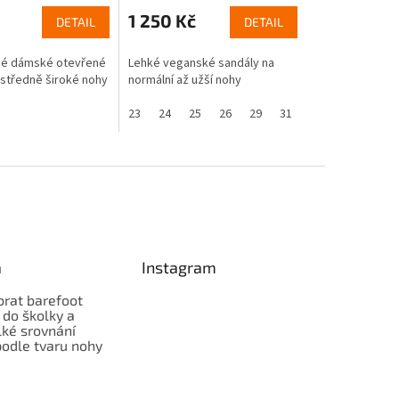
1 250 Kč
DETAIL
DETAIL
né dámské otevřené
Lehké veganské sandály na
 středně široké nohy
normální až užší nohy
23
24
25
26
29
31
32
33
a
Instagram
brat barefoot
 do školky a
lké srovnání
odle tvaru nohy