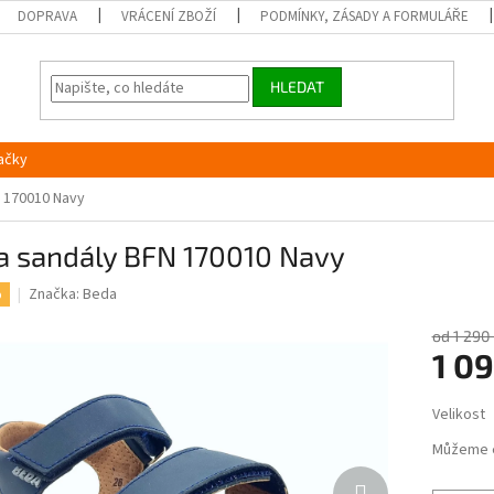
DOPRAVA
VRÁCENÍ ZBOŽÍ
PODMÍNKY, ZÁSADY A FORMULÁŘE
HLEDAT
ačky
 170010 Navy
a sandály BFN 170010 Navy
Značka:
Beda
%
od 1 290
1 0
Měrná
Velikost
cena:
Můžeme 