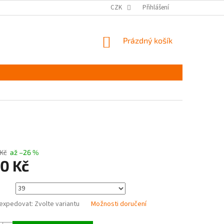
MĚŘENÍ A VÝBĚR VELIKOSTI
JAK PEČOVAT O OBUV
CZK
Přihlášení
ČASTÉ DOTAZ
NÁKUPNÍ
Prázdný košík
KOŠÍK
 Kč
až –26 %
90 Kč
expedovat:
Zvolte variantu
Možnosti doručení