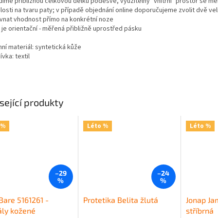
díme přibližnou celkovou délku podešve, využitelný "vnitřní" prostor se mě
losti na tvaru paty; v případě objednání online doporučujeme zvolit dvě vel
vnat vhodnost přímo na konkrétní noze
 je orientační - měřená přibližně uprostřed pásku
ní materiál: syntetická kůže
vka: textil
sející produkty
 %
Léto %
Léto %
–29
–24
%
%
Bare 5161261 -
Protetika Belita žlutá
Jonap Ja
ály kožené
stříbrná