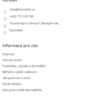
t
info
@
bosedeti.cz
í
+420 771 230 793
Chcete být v obraze? Sledujte nás.
bosedeti
Informace pro vás
Doprava
Vrácení zboží
Podmínky, zásady a formuláře
Měření a výběr velikosti
Jak pečovat o obuv
Časté dotazy
Kdo jsme a kde nás najdete