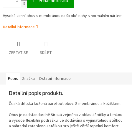
Přidat do košíku
Vysoká zimní obuv s membránou na široké nohy s normálním nártem
Detailní informace
ZEPTAT SE
SDÍLET
Popis
Značka
Ostatní informace
Detailní popis produktu
Česká dětská kožená barefoot obuv. S membránou a kožíškem.
Obuv je nadstandardně široká zejména v oblasti špičky a tenkou
a vysoce flexibilní podrážku. Je dodávána s vyjímatelnou stélkou
a náhradní zateplenou stélkou pro ještě větší tepelný komfort.