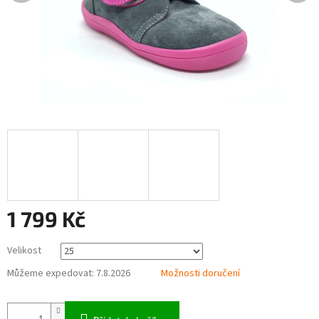
1 799 Kč
Měrná
Velikost
cena:
Můžeme expedovat:
7.8.2026
Možnosti doručení