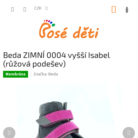
Přejít
NÁKUP
na
CZK
obsah
KOŠÍK
Beda ZIMNÍ 0004 vyšší Isabel
(růžová podešev)
Značka:
Beda
Membrána