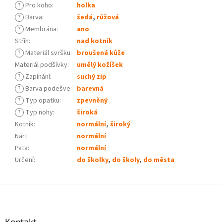
?
Pro koho
:
holka
?
Barva
:
šedá
,
růžová
?
Membrána
:
ano
Střih
:
nad kotník
?
Materiál svršku
:
broušená kůže
Materiál podšívky
:
umělý kožíšek
?
Zapínání
:
suchý zip
?
Barva podešve
:
barevná
?
Typ opatku
:
zpevněný
?
Typ nohy
:
široká
Kotník
:
normální
,
široký
Nárt
:
normální
Pata
:
normální
Určení
:
do školky
,
do školy
,
do města
Z
á
p
a
Kontakt