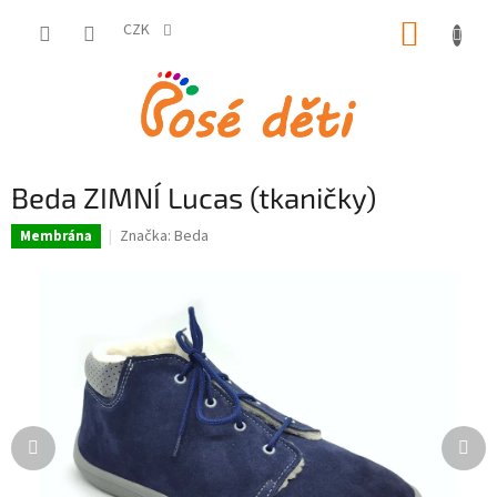
Přejít
NÁKUP
na
CZK
obsah
KOŠÍK
Beda ZIMNÍ Lucas (tkaničky)
Značka:
Beda
Membrána