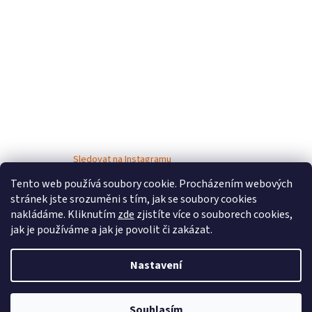
Sledovat na Instagramu
Tento web používá soubory cookie. Procházením webových
stránek jste srozuměni s tím, jak se soubory cookies
nakládáme. Kliknutím
zde
zjistíte více o souborech cookies,
jak je používáme a jak je povolit či zakázat.
Nastavení
Vytvořil Shoptet
Souhlasím
Copyright 2026
Bosé děti
. Všechna práva vyhrazena.