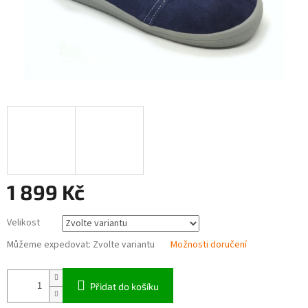
1 899 Kč
Měrná
Velikost
cena:
Můžeme expedovat:
Zvolte variantu
Možnosti doručení
Přidat do košíku