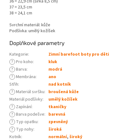
36 = 22,9 cm (šířka 8,5 cm)
37 = 23,5 cm
38 = 24,1 cm
Svrchní materiál: kůže
Podšívka: umělý kožíšek
Doplňkové parametry
Kategorie
:
Zimní barefoot boty pro děti
?
Pro koho
:
kluk
?
Barva
:
modrá
?
Membrána
:
ano
Střih
:
nad kotník
?
Materiál svršku
:
broušená kůže
Materiál podšívky
:
umělý kožíšek
?
Zapínání
:
tkaničky
?
Barva podešve
:
barevná
?
Typ opatku
:
zpevněný
?
Typ nohy
:
široká
Kotník
:
normální
,
široký