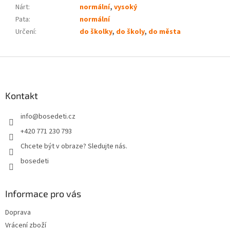
Nárt
:
normální
,
vysoký
Pata
:
normální
Určení
:
do školky
,
do školy
,
do města
Z
á
p
a
Kontakt
t
info
@
bosedeti.cz
í
+420 771 230 793
Chcete být v obraze? Sledujte nás.
bosedeti
Informace pro vás
Doprava
Vrácení zboží