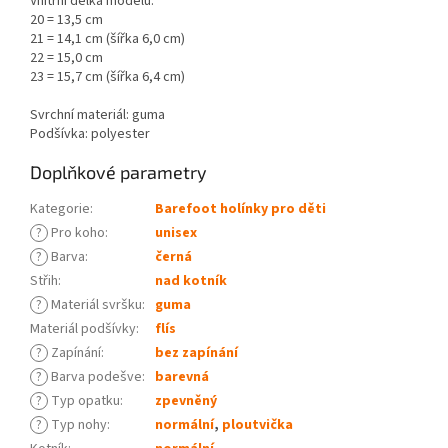
Vnitřní délka modelu:
20 = 13,5 cm
21 = 14,1 cm (šířka 6,0 cm)
22 = 15,0 cm
23 = 15,7 cm (šířka 6,4 cm)
Svrchní materiál: guma
Podšívka: polyester
Doplňkové parametry
Kategorie
:
Barefoot holínky pro děti
?
Pro koho
:
unisex
?
Barva
:
černá
Střih
:
nad kotník
?
Materiál svršku
:
guma
Materiál podšívky
:
flís
?
Zapínání
:
bez zapínání
?
Barva podešve
:
barevná
?
Typ opatku
:
zpevněný
?
Typ nohy
:
normální
,
ploutvička