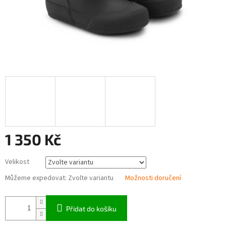
1 350 Kč
Měrná
Velikost
cena:
Můžeme expedovat:
Zvolte variantu
Možnosti doručení
Přidat do košíku