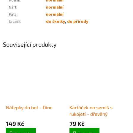
Kotník
:
normální
Nárt
:
normální
Pata
:
normální
Určení
:
do školky
,
do přírody
Související produkty
Nálepky do bot - Dino
Kartáček na semiš s
rukojetí - dřevěný
149 Kč
79 Kč