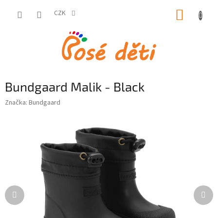
Přejít
NÁKUP
na
CZK
obsah
KOŠÍK
Bundgaard Malik - Black
Značka:
Bundgaard