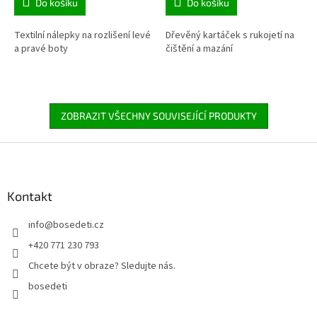
Do košíku
Do košíku
Textilní nálepky na rozlišení levé
Dřevěný kartáček s rukojetí na
a pravé boty
čištění a mazání
ZOBRAZIT VŠECHNY SOUVISEJÍCÍ PRODUKTY
Z
á
p
a
Kontakt
t
info
@
bosedeti.cz
í
+420 771 230 793
Chcete být v obraze? Sledujte nás.
bosedeti