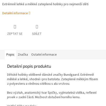
Extrémně lehké a měkké zateplené holínky pro nejmenší děti
Detailní informace
ZEPTAT SE
SDÍLET
Popis
Značka
Ostatní informace
Detailní popis produktu
Dětské holínky oblíbené dánské značky Bundgaard. Extrémně
měkké a lehké, vhodné i pro batolata. Zateplené měkkým flísem
z polyesteru a vlněnou stélkou s alu vrstvou.
Bez výztuh, anatomický tvar špičky, vyjímatelná stélka, reflexní
prvek v zadní části. Možnost dotažení horního lemu.