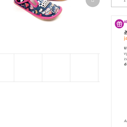
A

j
U
v
z
d
A