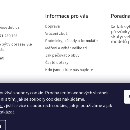
Informace pro vás
Poradn
Doprava
👟 Jak vy
bosedeti.cz
přezůvky
Vrácení zboží
71 230 793
školy: ve
Podmínky, zásady a formuláře
modelů p
 být v obraze? Sle
Měření a výběr velikosti
nás.
Jak pečovat o obuv
eti
Časté dotazy
Kdo jsme a kde nás najdete
oužívá soubory cookie. Procházením webových stránek
ni s tím, jak se soubory cookies nakládáme.
de
zjistíte více o souborech cookies, jak je používáme a jak
 zakázat.
í