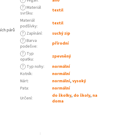
?
Vegan
:
ano
?
Materiál
textil
svršku
:
Materiál
textil
podšívky
:
ích párů
?
Zapínání
:
suchý zip
?
Barva
přírodní
podešve
:
?
Typ
zpevněný
opatku
:
?
Typ nohy
:
normální
Kotník
:
normální
Nárt
:
normální
,
vysoký
Pata
:
normální
do školky
,
do školy
,
na
Určení
:
doma