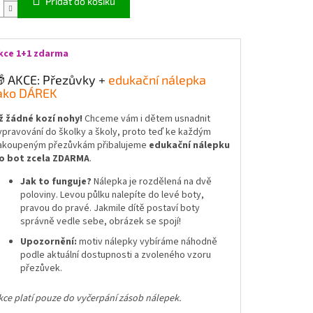
Přidat do košíku
kce 1+1 zdarma
 AKCE: Přezůvky +
edukační nálepka
ako DÁREK
ž žádné kozí nohy!
Chceme vám i dětem usnadnit
ypravování do školky a školy, proto teď ke každým
akoupeným přezůvkám přibalujeme
edukační nálepku
o bot zcela ZDARMA
.
Jak to funguje?
Nálepka je rozdělená na dvě
poloviny. Levou půlku nalepíte do levé boty,
pravou do pravé. Jakmile dítě postaví boty
správně vedle sebe, obrázek se spojí!
Upozornění:
motiv nálepky vybíráme náhodně
podle aktuální dostupnosti a zvoleného vzoru
přezůvek.
kce platí pouze do vyčerpání zásob nálepek.