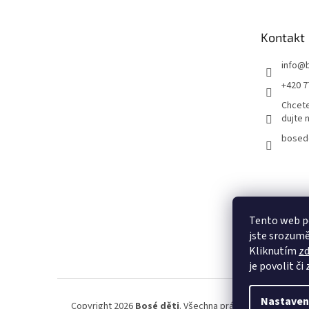
a
t
Kontakt
í
info
@
+420 7
Chcete
dujte 
bosed
Tento web p
jste srozumě
Kliknutím
z
je povolit či
Nastaven
Copyright 2026
Bosé děti
. Všechna práva vyhrazena.