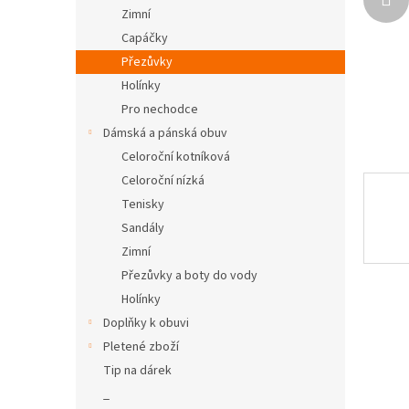
n
Zimní
e
Capáčky
l
Přezůvky
Holínky
Pro nechodce
Dámská a pánská obuv
Celoroční kotníková
Celoroční nízká
Tenisky
Sandály
Zimní
Přezůvky a boty do vody
Holínky
Doplňky k obuvi
Pletené zboží
Tip na dárek
_