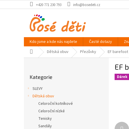
Přejít
+420 771 230 793
info@bosedeti.cz
na
obsah
Kdo jsme a kde nás najdete
Časté dotazy
Zn
Domů
Dětská obuv
Přezůvky
EF barefoot 
P
EF b
o
Přeskočit
s
Kategorie
kategorie
Dárek
t
r
SLEVY
a
Dětská obuv
n
Celoroční kotníkové
n
í
Celoroční nízké
p
Tenisky
a
Sandály