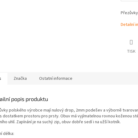
Přezůvky
Detailní 
TISK
s
Značka
Ostatní informace
ailní popis produktu
ůvky polského výrobce mají nulový drop, 2mm podešev a výborně tvarova
 s dostatkem prostoru pro prsty. Obuv má vyjímatelnou rovnou koženou sté
ního uhlí. Zapínání je na suchý zip, obuv dobře sedí i na užší kotník.
ní délka: