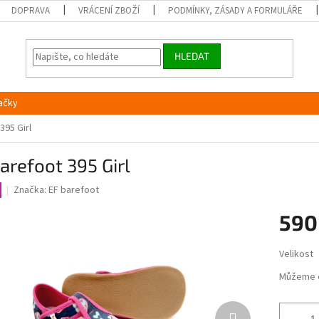
DOPRAVA
VRÁCENÍ ZBOŽÍ
PODMÍNKY, ZÁSADY A FORMULÁŘE
HLEDAT
ačky
395 Girl
arefoot 395 Girl
Značka:
EF barefoot
590
Měrná
Velikost
cena:
Můžeme 