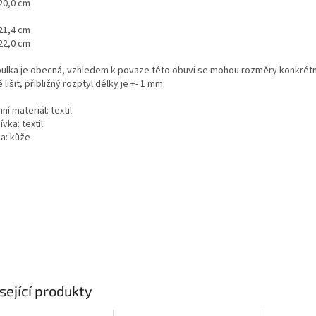
 20,0 cm
 21,4 cm
 22,0 cm
bulka je obecná, vzhledem k povaze této obuvi se mohou rozměry konkrétn
 lišit, přibližný rozptyl délky je +- 1 mm
ní materiál: textil
vka: textil
ka: kůže
sející produkty