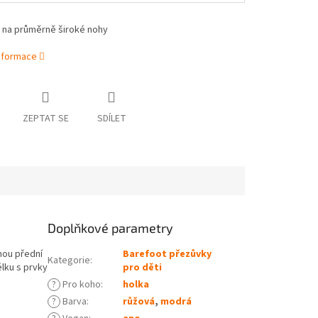
 na průměrně široké nohy
informace
ZEPTAT SE
SDÍLET
Doplňkové parametry
nou přední
Barefoot přezůvky
Kategorie
:
lku s prvky
pro děti
?
Pro koho
:
holka
?
Barva
:
růžová
,
modrá