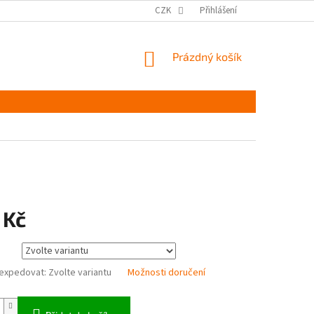
MĚŘENÍ A VÝBĚR VELIKOSTI
JAK PEČOVAT O OBUV
CZK
Přihlášení
ČASTÉ DOTAZ
NÁKUPNÍ
Prázdný košík
KOŠÍK
 Kč
expedovat:
Zvolte variantu
Možnosti doručení