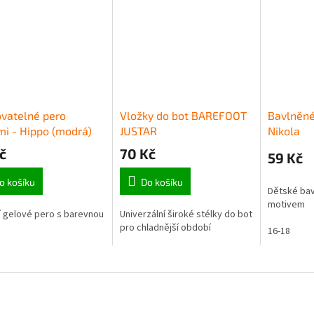
vatelné pero
Vložky do bot BAREFOOT
Bavlněné
i - Hippo (modrá)
JUSTAR
Nikola
č
70 Kč
59 Kč
o košíku
Do košíku
Dětské bav
motivem
 gelové pero s barevnou
Univerzální široké stélky do bot
pro chladnější období
16-18