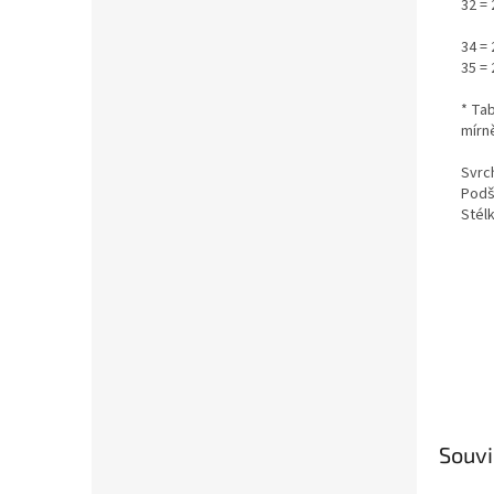
32 =
34 =
35 =
* Ta
mírně
Svrch
Podší
Stél
Souvi