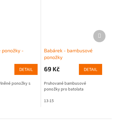
Další
produkt
 ponožky -
Babárek - bambusové
ponožky
69 Kč
DETAIL
DETAIL
lněné ponožky s
Pruhované bambusové
ponožky pro batolata
13-15