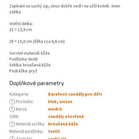
Zapínání na suchý zip, obuv dobře sedí i na užší kotník. 3mm
stélka
Vnitřní délka:
21 = 12,9 cm
25 = 15,0 cm (šířka cca 6,6 cm)
Svrchní materiál: kůže
Podšívka: textil
Stélka: broušená kůže
Podrážka: pryž
Doplňkové parametry
Kategorie
:
Barefoot sandály pro děti
?
Pro koho
:
kluk
,
unisex
?
Barva
:
modrá
Střih
:
sandály otevřené
?
Materiál svršku
:
broušená kůže
Materiál podšívky
:
textil