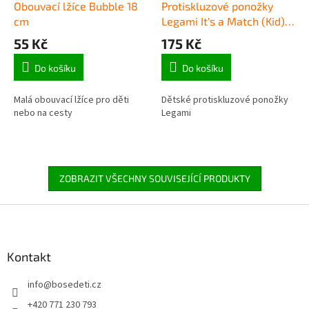
Obouvací lžíce Bubble 18
Protiskluzové ponožky
cm
Legami It's a Match (Kid) -
Snowman
55 Kč
175 Kč
Do košíku
Do košíku
Malá obouvací lžíce pro děti
Dětské protiskluzové ponožky
nebo na cesty
Legami
ZOBRAZIT VŠECHNY SOUVISEJÍCÍ PRODUKTY
Z
á
p
a
Kontakt
t
info
@
bosedeti.cz
í
+420 771 230 793