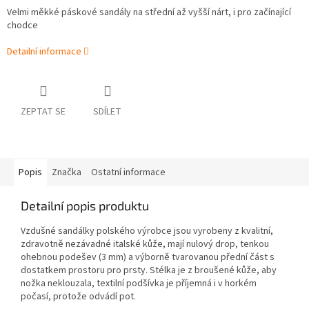
Velmi měkké páskové sandály na střední až vyšší nárt, i pro začínající
chodce
Detailní informace
ZEPTAT SE
SDÍLET
Popis
Značka
Ostatní informace
Detailní popis produktu
Vzdušné sandálky polského výrobce jsou vyrobeny z kvalitní,
zdravotně nezávadné italské kůže, mají nulový drop, tenkou
ohebnou podešev (3 mm) a výborně tvarovanou přední část s
dostatkem prostoru pro prsty. Stélka je z broušené kůže, aby
nožka neklouzala, textilní podšívka je příjemná i v horkém
počasí, protože odvádí pot.