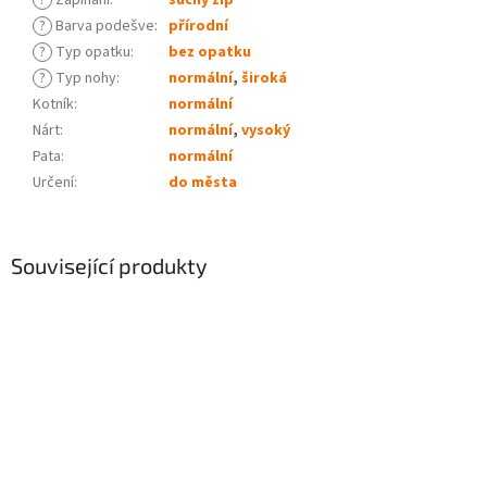
?
Zapínání
:
suchý zip
?
Barva podešve
:
přírodní
?
Typ opatku
:
bez opatku
?
Typ nohy
:
normální
,
široká
Kotník
:
normální
Nárt
:
normální
,
vysoký
Pata
:
normální
Určení
:
do města
Související produkty