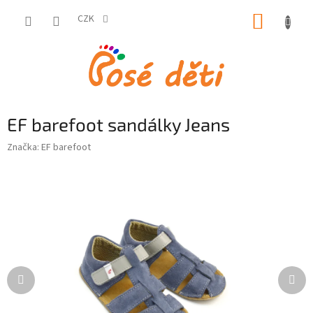
Přejít
NÁKUP
na
CZK
obsah
KOŠÍK
EF barefoot sandálky Jeans
Značka:
EF barefoot