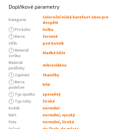
Doplňkové parametry
Celoroční nízká barefoot obuv pro
Kategorie
:
dospělé
?
Pro koho
:
holka
?
Barva
:
červená
Střih
:
pod kotník
?
Materiál
hladká kůže
svršku
:
Materiál
mikrovlákno
podšívky
:
?
Zapínání
:
tkaničky
?
Barva
bílá
podešve
:
?
Typ opatku
:
zpevněný
?
Typ nohy
:
široká
Kotník
:
normální
Nárt
:
normální
,
vysoký
Pata
:
normální
,
široká