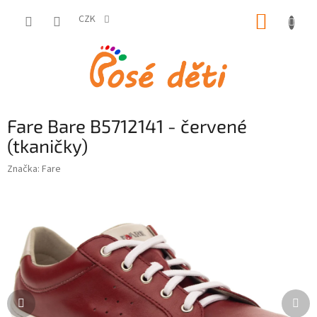
Přejít
NÁKUP
na
CZK
obsah
KOŠÍK
Fare Bare B5712141 - červené
(tkaničky)
Značka:
Fare