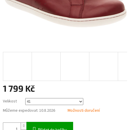
1 799 Kč
Měrná
Velikost
cena:
Můžeme expedovat:
10.8.2026
Možnosti doručení
Přidat do košíku