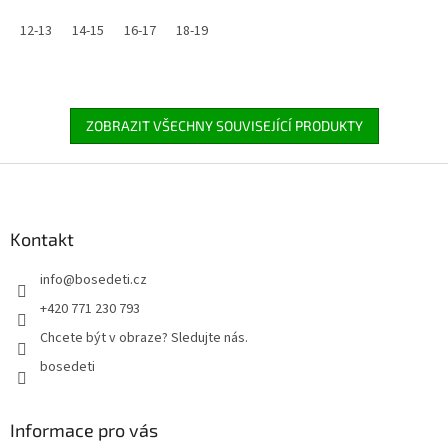
12-13
14-15
16-17
18-19
ZOBRAZIT VŠECHNY SOUVISEJÍCÍ PRODUKTY
Z
á
p
a
Kontakt
t
info
@
bosedeti.cz
í
+420 771 230 793
Chcete být v obraze? Sledujte nás.
bosedeti
Informace pro vás