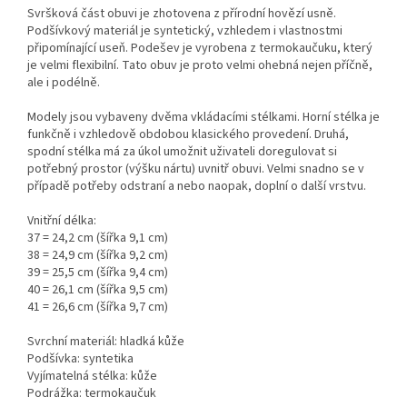
Svršková část obuvi je zhotovena z přírodní hovězí usně.
Podšívkový materiál je syntetický, vzhledem i vlastnostmi
připomínající useň. Podešev je vyrobena z termokaučuku, který
je velmi flexibilní. Tato obuv je proto velmi ohebná nejen příčně,
ale i podélně.
Modely jsou vybaveny dvěma vkládacími stélkami. Horní stélka je
funkčně i vzhledově obdobou klasického provedení. Druhá,
spodní stélka má za úkol umožnit uživateli doregulovat si
potřebný prostor (výšku nártu) uvnitř obuvi. Velmi snadno se v
případě potřeby odstraní a nebo naopak, doplní o další vrstvu.
Vnitřní délka:
37 = 24,2 cm (šířka 9,1 cm)
38 = 24,9 cm (šířka 9,2 cm)
39 = 25,5 cm (šířka 9,4 cm)
40 = 26,1 cm (šířka 9,5 cm)
41 = 26,6 cm (šířka 9,7 cm)
Svrchní materiál: hladká kůže
Podšívka: syntetika
Vyjímatelná stélka: kůže
Podrážka: termokaučuk