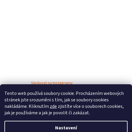
Sledovat na Instagramu
Tento web používá soubory cookie. Procházením webových
stránek jste srozuměni s tím, jak se soubory cookies
nakládáme. Kliknutím
zde
zjistíte více o souborech cookies,
jak je používáme a jak je povolit či zakázat.
Nastavení
Vytvořil Shoptet