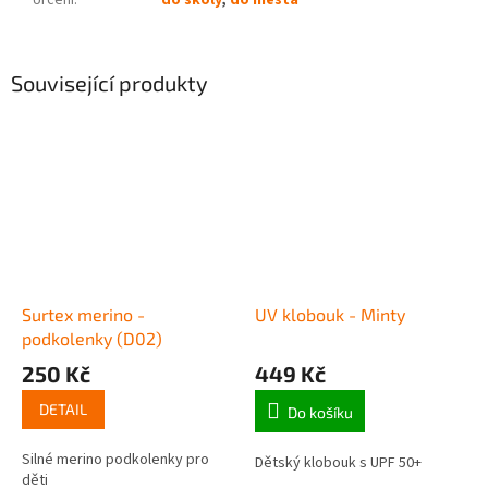
Určení
:
do školy
,
do města
Související produkty
Surtex merino -
UV klobouk - Minty
podkolenky (D02)
250 Kč
449 Kč
DETAIL
Do košíku
Silné merino podkolenky pro
Dětský klobouk s UPF 50+
děti