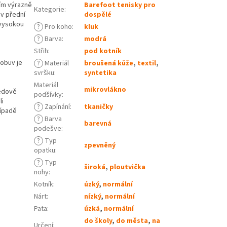
ím výrazně
Barefoot tenisky pro
Kategorie
:
v přední
dospělé
 vysokou
?
Pro koho
:
kluk
?
Barva
:
modrá
Střih
:
pod kotník
 obuv je
?
Materiál
broušená kůže
,
textil
,
svršku
:
syntetika
Materiál
mikrovlákno
ledově
podšívky
:
li
?
Zapínání
:
tkaničky
řípadě
?
Barva
barevná
podešve
:
?
Typ
zpevněný
opatku
:
?
Typ
široká
,
ploutvička
nohy
:
Kotník
:
úzký
,
normální
Nárt
:
nízký
,
normální
Pata
:
úzká
,
normální
do školy
,
do města
,
na
Určení
: