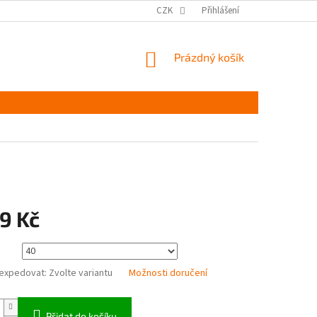
MĚŘENÍ A VÝBĚR VELIKOSTI
JAK PEČOVAT O OBUV
CZK
Přihlášení
ČASTÉ DOTAZ
NÁKUPNÍ
Prázdný košík
KOŠÍK
9 Kč
expedovat:
Zvolte variantu
Možnosti doručení
Přidat do košíku