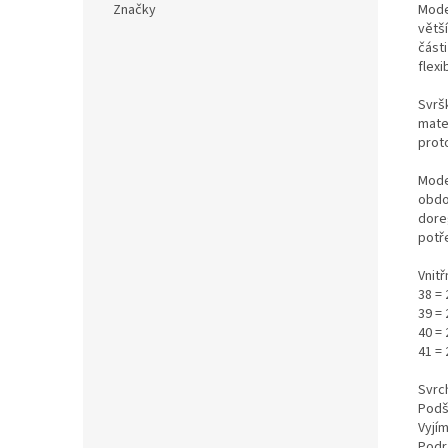
Mode
Značky
větš
části
flexi
Svrš
mater
prot
Mode
obdo
dore
potře
Vnitř
38 =
39 =
40 =
41 =
Svrch
Podš
Vyjím
Podr