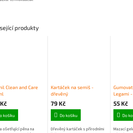
sející produkty
nil Clean and Care
Kartáček na semiš -
Gumovat
ml
dřevěný
Legami - 
 Kč
79 Kč
55 Kč
o košíku
Do košíku
Do ko
 a ošetřující pěna na
Dřevěný kartáček s přírodními
Mazací gel