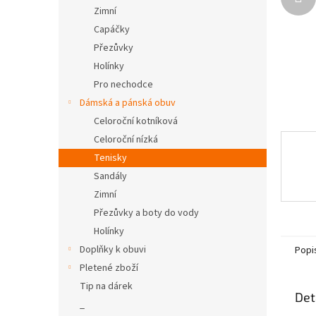
n
Zimní
e
Capáčky
l
Přezůvky
Holínky
Pro nechodce
Dámská a pánská obuv
Celoroční kotníková
Celoroční nízká
Tenisky
Sandály
Zimní
Přezůvky a boty do vody
Holínky
Doplňky k obuvi
Popi
Pletené zboží
Tip na dárek
Det
_