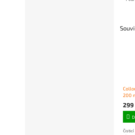
Souvi
Collo
200 
299
D
Čisticí