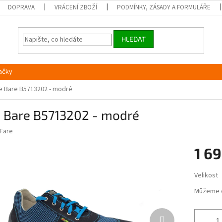
DOPRAVA
VRÁCENÍ ZBOŽÍ
PODMÍNKY, ZÁSADY A FORMULÁŘE
HLEDAT
ačky
e Bare B5713202 - modré
e Bare B5713202 - modré
Fare
1 69
Měrná
Velikost
cena:
Můžeme 