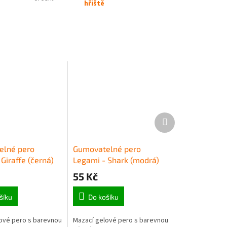
hřiště
Další
produkt
elné pero
Gumovatelné pero
Giraffe (černá)
Legami - Shark (modrá)
55 Kč
šíku
Do košíku
ové pero s barevnou
Mazací gelové pero s barevnou