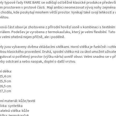
ly typové řady FARE BARE se odlišují od běžné klasické produkce předevš
ím prostorem v prstové části. Mají ambici neomezovat vývoj nohy zejména 
 chodila, kde poskytují mnohem větší prostor. Vynikají také svojí lehkostí a
bilitou.
ková část obuvi je zhotovena z přírodní hovězí usně v kombinaci s textilním
iálem. Podešev je vyrobena z termokaučuku, který je velmi flexibilní. Tato
o velmi ohebná nejen příčně, ale i podélně.
ly jsou vybaveny dvěma vkládacími stélkami. Horní stélka je funkčně i vzh
bou klasického provedení. Druhá, spodní stélka má za úkol umožnit uživate
gulovat si potřebný prostor (výšku nártu) uvnitř obuvi. Velmi snadno se v p
by odstraní a nebo naopak, doplní o další vrstvu.
ní délka:
 25,4 cm
 25,9 cm
 26,5 cm
 27,3 cm
ní materiál: kůže/textil
ívka: syntetika
atelná stélka: kůže
ážka: termokaučuk