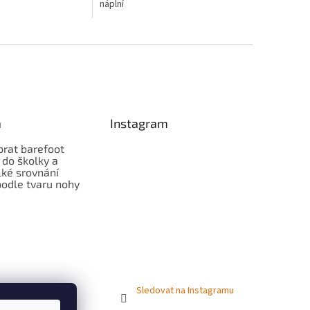
náplní
a
Instagram
brat barefoot
 do školky a
lké srovnání
odle tvaru nohy
Sledovat na Instagramu