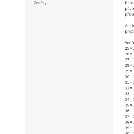
Bare
Značky
původ
přiln
Anat
prop
Vnitř
25 = 
26 = 
27 = 
28 = 
29 = 
30 = 
31 = 
32 = 
33 = 
34 = 
35 =
36 =
37 =
38 =
39 =
40 =