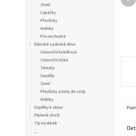
n
Zimní
e
Capáčky
l
Přezůvky
Holínky
Pro nechodce
Dámská a pánská obuv
Celoroční kotníková
Celoroční nízká
Tenisky
Sandály
Zimní
Přezůvky a boty do vody
Holínky
Doplňky k obuvi
Popi
Pletené zboží
Tip na dárek
Det
_