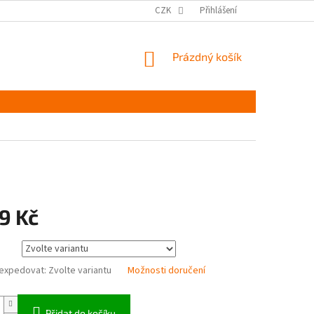
MĚŘENÍ A VÝBĚR VELIKOSTI
JAK PEČOVAT O OBUV
CZK
Přihlášení
ČASTÉ DOTAZ
NÁKUPNÍ
Prázdný košík
KOŠÍK
9 Kč
expedovat:
Zvolte variantu
Možnosti doručení
Přidat do košíku