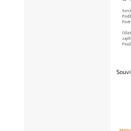
Svrch
Podš
Podr
Ošet
zajiš
Použ
Souvi
Měřid