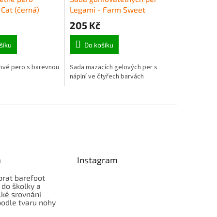
Cat (černá)
Legami - Farm Sweet
Farm
205 Kč
šíku
Do košíku
ové pero s barevnou
Sada mazacích gelových per s
náplní ve čtyřech barvách
a
Instagram
brat barefoot
 do školky a
lké srovnání
odle tvaru nohy