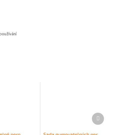
 používání
Další
produkt
elné pero
Sada gumovatelných per