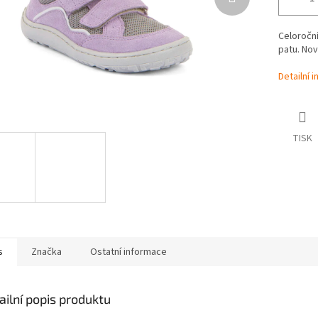
Celoroční
patu. No
Detailní 
TISK
s
Značka
Ostatní informace
ailní popis produktu