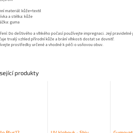
ní materiál: kůže+textil
ívka a stélka: kůže
ážka: guma
ření: Do deštivého a vlhkého počasí používejte impregnaci. Její pravidelné
ťuje trvalý vzhled přírodní kůže a brání vlhkosti dostat se dovnitř.
ívejte prostředky určené a vhodné k péči o usňovou obuv.
sející produkty
lo Plus12
UV klobouk - Shiv
Gumovat