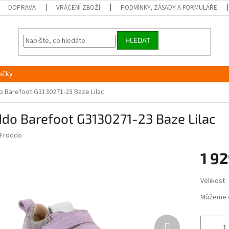
DOPRAVA
VRÁCENÍ ZBOŽÍ
PODMÍNKY, ZÁSADY A FORMULÁŘE
HLEDAT
ačky
o Barefoot G3130271-23 Baze Lilac
do Barefoot G3130271-23 Baze Lilac
Froddo
1 92
Měrná
Velikost
cena:
Můžeme 