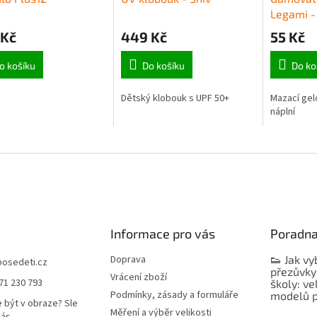
Legami - 
 Kč
449 Kč
55 Kč
o košíku
Do košíku
Do ko
Dětský klobouk s UPF 50+
Mazací gel
náplní
Informace pro vás
Poradn
Doprava
👟 Jak vy
bosedeti.cz
přezůvky
Vrácení zboží
71 230 793
školy: ve
Podmínky, zásady a formuláře
modelů p
 být v obraze? Sle
Měření a výběr velikosti