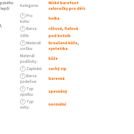
ropského
Nízké barefoot
Kategorie
:
lepší
celoročky pro děti
?
Pro
holka
koho
:
d,
?
Barva
:
růžová
,
fialová
Střih
:
pod kotník
?
Materiál
broušená kůže
,
svršku
:
syntetika
Materiál
kůže
podšívky
:
?
Zapínání
:
suchý zip
?
Barva
barevná
podešve
:
?
Typ
zpevněný
opatku
:
?
Typ
normální
nohy
: