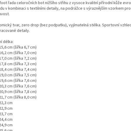
foot řada celoročních bot nižšího střihu z vysoce kvalitní přírodní kůže ev
u v kombinaci s textilními detaily,
na
podrážce s výraznějším vzorkem pro 
avost.
omický tvar, zero drop (bez podpatku), vyjímatelná stélka. Sportovní vzhle
racované detaily.
ní délka:
15,6 cm (šířka 6,7 cm)
16,2 cm (šířka 7,0 cm)
17,0 cm (šířka 7,2 cm)
17,8 cm (šířka 7,3 cm)
18,4 cm (šířka 7,4 cm)
19,0 cm (šířka 7,5 cm)
19,6 cm (šířka 7,6 cm)
20,3 cm (šířka 7,6 cm)
20,9 cm (šířka 7,8 cm)
21,7 cm (šířka 8,0 cm)
 22,3 cm
 22,9 cm
 23,7 cm
 24,4 cm
 24,9 cm
 25,6 cm