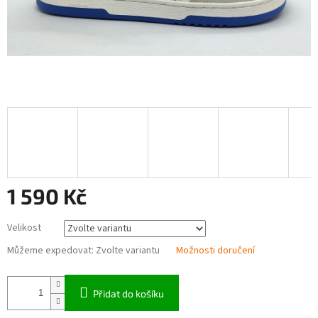
1 590 Kč
Měrná
Velikost
cena:
Můžeme expedovat:
Zvolte variantu
Možnosti doručení
Přidat do košíku