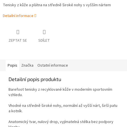
Tenisky z kůže a plátna na středně široké nohy s vyšším nártem
Detailní informace
ZEPTAT SE
SDÍLET
Popis
Značka
Ostatní informace
Detailní popis produktu
Barefoot tenisky z recyklované kůže v moderním sportovním
vzhledu.
Vhodné na středně široké nohy, normální až vyšší nárt, širší patu
a kotník.
Anatomický tvar, nulový drop, vyjímatelná stélka bez podpory