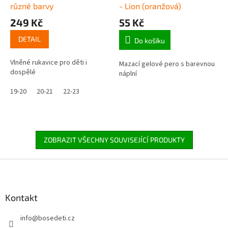
různé barvy
- Lion (oranžová)
249 Kč
55 Kč
DETAIL
Do košíku
Vlněné rukavice pro děti i
Mazací gelové pero s barevnou
dospělé
náplní
19-20
20-21
22-23
ZOBRAZIT VŠECHNY SOUVISEJÍCÍ PRODUKTY
Z
á
p
a
Kontakt
t
info
@
bosedeti.cz
í