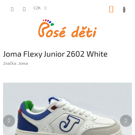
Přejít
NÁKUP
na
CZK
obsah
KOŠÍK
Joma Flexy Junior 2602 White
Značka:
Joma