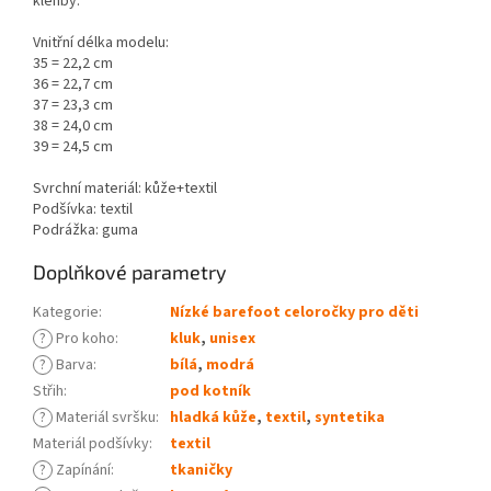
klenby.
Vnitřní délka modelu:
35 = 22,2 cm
36 = 22,7 cm
37 = 23,3 cm
38 = 24,0 cm
39 = 24,5 cm
Svrchní materiál: kůže+textil
Podšívka: textil
Podrážka: guma
Doplňkové parametry
Kategorie
:
Nízké barefoot celoročky pro děti
?
Pro koho
:
kluk
,
unisex
?
Barva
:
bílá
,
modrá
Střih
:
pod kotník
?
Materiál svršku
:
hladká kůže
,
textil
,
syntetika
Materiál podšívky
:
textil
?
Zapínání
:
tkaničky