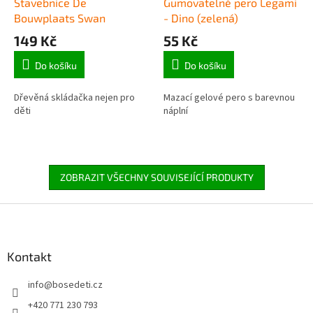
Stavebnice De
Gumovatelné pero Legami
Bouwplaats Swan
- Dino (zelená)
149 Kč
55 Kč
Do košíku
Do košíku
Dřevěná skládačka nejen pro
Mazací gelové pero s barevnou
děti
náplní
ZOBRAZIT VŠECHNY SOUVISEJÍCÍ PRODUKTY
Z
á
p
a
Kontakt
t
info
@
bosedeti.cz
í
+420 771 230 793