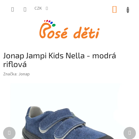
Přejít
NÁKUP
na
CZK
obsah
KOŠÍK
Jonap Jampi Kids Nella - modrá
riflová
Značka:
Jonap