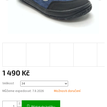
1 490 Kč
Měrná
Velikost
cena:
Můžeme expedovat:
7.8.2026
Možnosti doručení
Přidat do košíku