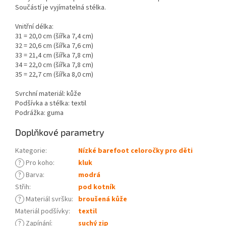
Součástí je vyjímatelná stélka.
Vnitřní délka:
31 = 20,0 cm (šířka 7,4 cm)
32 = 20,6 cm (šířka 7,6 cm)
33 = 21,4 cm (šířka 7,8 cm)
34 = 22,0 cm (šířka 7,8 cm)
35 = 22,7 cm (šířka 8,0 cm)
Svrchní materiál: kůže
Podšívka a stélka: textil
Podrážka: guma
Doplňkové parametry
Kategorie
:
Nízké barefoot celoročky pro děti
?
Pro koho
:
kluk
?
Barva
:
modrá
Střih
:
pod kotník
?
Materiál svršku
:
broušená kůže
Materiál podšívky
:
textil
?
Zapínání
:
suchý zip