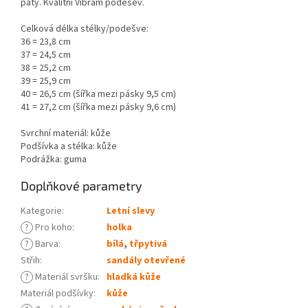
paty. Kvalitní Vibram podešev.
Celková délka stélky/podešve:
36 = 23,8 cm
37 = 24,5 cm
38 = 25,2 cm
39 = 25,9 cm
40 = 26,5 cm (šířka mezi pásky 9,5 cm)
41 = 27,2 cm (šířka mezi pásky 9,6 cm)
Svrchní materiál: kůže
Podšívka a stélka: kůže
Podrážka: guma
Doplňkové parametry
Kategorie
:
Letní slevy
?
Pro koho
:
holka
?
Barva
:
bílá
,
třpytivá
Střih
:
sandály otevřené
?
Materiál svršku
:
hladká kůže
Materiál podšívky
:
kůže