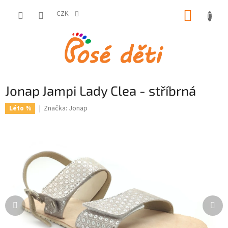
Přejít
NÁKUP
na
CZK
obsah
KOŠÍK
Jonap Jampi Lady Clea - stříbrná
Značka:
Jonap
Léto %