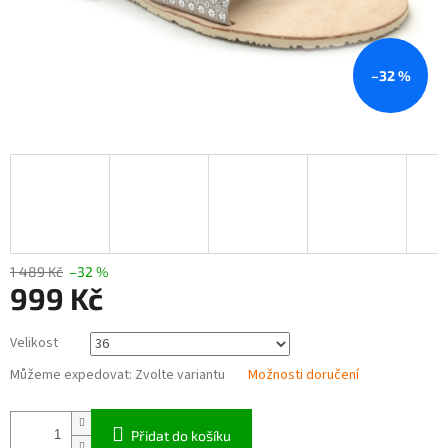
–32 %
1 489 Kč
–32 %
999 Kč
Měrná
Velikost
cena:
Můžeme expedovat:
Zvolte variantu
Možnosti doručení
Přidat do košíku