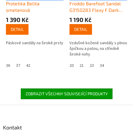
Protetika Belita
Froddo Barefoot Sandal
smetanová
G3150283 Flexy F Dark
Blue
1 390 Kč
1 190 Kč
DETAIL
DETAIL
Páskové sandály na široké prsty
Vzdušné kožené sandály s plnou
špičkou a patou, na středně
široké nohy
36
37
42
20
21
23
34
ZOBRAZIT VŠECHNY SOUVISEJÍCÍ PRODUKTY
Z
á
p
a
Kontakt