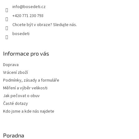
t
info
@
bosedeti.cz
í
+420 771 230 793
Chcete být v obraze? Sledujte nás.
bosedeti
Informace pro vás
Doprava
Vrácení zboží
Podmínky, zásady a formuláře
Měření a výběr velikosti
Jak pečovat o obuv
Časté dotazy
Kdo jsme a kde nás najdete
Poradna