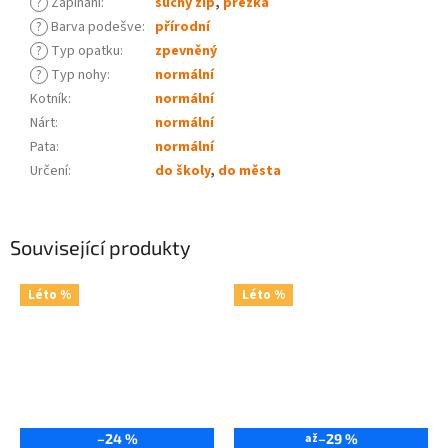
?
Zapínání
:
suchý zip
,
přezka
?
Barva podešve
:
přírodní
?
Typ opatku
:
zpevněný
?
Typ nohy
:
normální
Kotník
:
normální
Nárt
:
normální
Pata
:
normální
Určení
:
do školy
,
do města
Související produkty
Léto %
Léto %
–24 %
až
–29 %