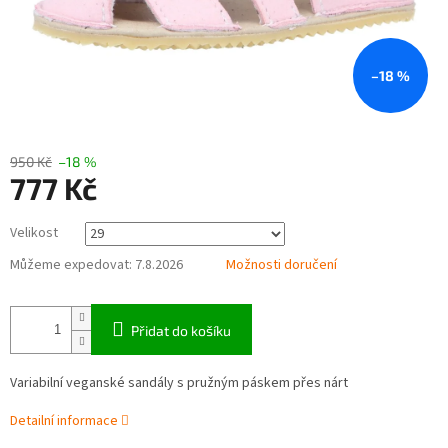
–18 %
950 Kč
–18 %
777 Kč
Měrná
Velikost
cena:
Můžeme expedovat:
7.8.2026
Možnosti doručení
Přidat do košíku
Variabilní veganské sandály s pružným páskem přes nárt
Detailní informace