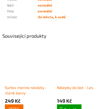
Nárt
:
normální
Pata
:
normální
Určení
:
do města
,
k vodě
Související produkty
Surtex merino návleky -
Nálepky do bot - Les
různé barvy
249 Kč
149 Kč
DETAIL