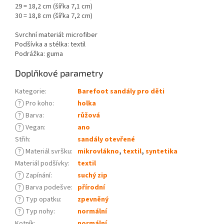
29 = 18,2 cm (šířka 7,1 cm)
30 = 18,8 cm (šířka 7,2 cm)
Svrchní materiál: microfiber
Podšívka a stélka: textil
Podrážka: guma
Doplňkové parametry
Kategorie
:
Barefoot sandály pro děti
?
Pro koho
:
holka
?
Barva
:
růžová
?
Vegan
:
ano
Střih
:
sandály otevřené
?
Materiál svršku
:
mikrovlákno
,
textil
,
syntetika
Materiál podšívky
:
textil
?
Zapínání
:
suchý zip
?
Barva podešve
:
přírodní
?
Typ opatku
:
zpevněný
?
Typ nohy
:
normální
Kotník
:
normální