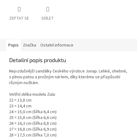
ZEPTAT SE
SDÍLET
Popis
Značka
Ostatní informace
Detailní popis produktu
Nejvzdušnější sandálky českého výrobce Jonap. Lehké, ohebné,
s plnou patou a pružným nártem, díky kterému se přizpůsobí
různým nožkám.
Vnitřní délka modelu Zula:
22 = 13,8 cm
23 = 14,4 cm
24 = 15,0 cm (šířka 6,4 cm)
25 = 15,8 cm (šířka 6,6 cm)
26 = 16,3 cm (šířka 6,8 cm)
27 = 16,8 cm (šířka 6,9 cm)
28 = 17,5 cm (šířka 7,0 cm)