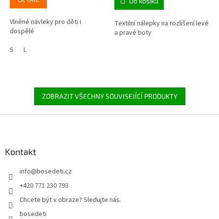
Do košíku
Vlněné návleky pro děti i
Textilní nálepky na rozlišení levé
dospělé
a pravé boty
S
L
ZOBRAZIT VŠECHNY SOUVISEJÍCÍ PRODUKTY
Z
á
p
a
Kontakt
t
info
@
bosedeti.cz
í
+420 771 230 793
Chcete být v obraze? Sledujte nás.
bosedeti