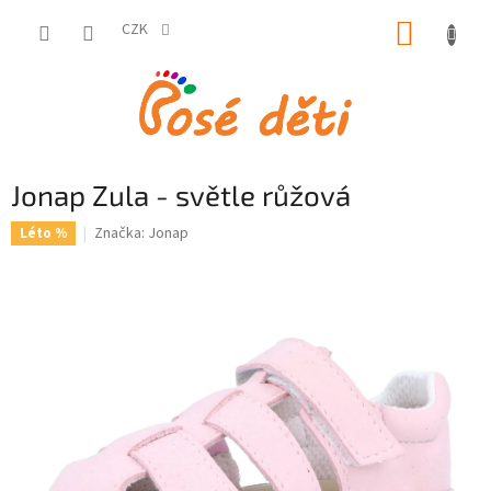
Přejít
NÁKUP
na
CZK
obsah
KOŠÍK
Jonap Zula - světle růžová
Značka:
Jonap
Léto %