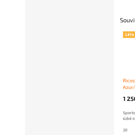
Souvi
Léto
Ricos
Azur
1 25
Sporto
úzké 
20