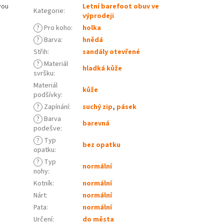
vou
Letní barefoot obuv ve
Kategorie
:
výprodeji
?
Pro koho
:
holka
?
Barva
:
hnědá
Střih
:
sandály otevřené
?
Materiál
hladká kůže
svršku
:
Materiál
kůže
podšívky
:
?
Zapínání
:
suchý zip
,
pásek
?
Barva
barevná
podešve
:
?
Typ
bez opatku
opatku
:
?
Typ
normální
nohy
:
Kotník
:
normální
Nárt
:
normální
Pata
:
normální
Určení
:
do města