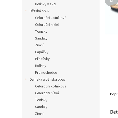
n
Holínky v akci
e
Dětská obuv
l
Celoroční kotníkové
Celoroční nízké
Tenisky
Sandály
Zimní
Capáčky
Přezůvky
Holínky
Pro nechodce
Dámská a pánská obuv
Celoroční kotníková
Celoroční nízká
Popi
Tenisky
Sandály
Det
Zimní