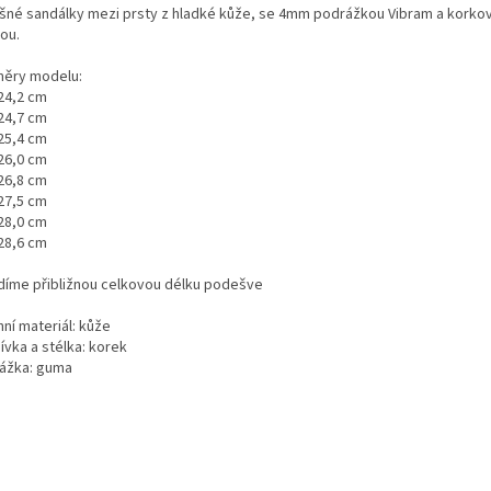
šné sandálky mezi prsty z hladké kůže, se 4mm podrážkou Vibram a korko
ou.
ěry modelu:
 24,2 cm
 24,7 cm
 25,4 cm
 26,0 cm
 26,8 cm
 27,5 cm
 28,0 cm
 28,6 cm
díme přibližnou celkovou délku podešve
ní materiál: kůže
ívka a stélka: korek
ážka: guma