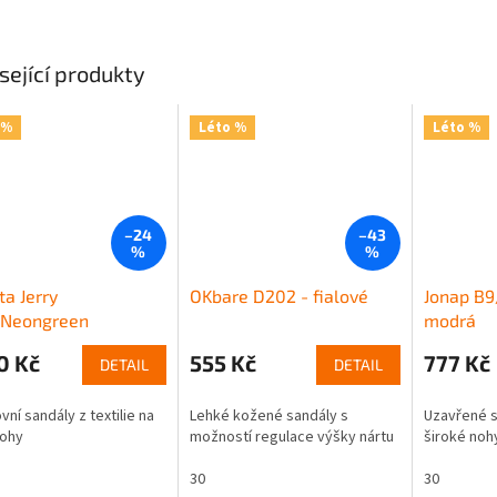
sející produkty
 %
Léto %
Léto %
–24
–43
%
%
ta Jerry
OKbare D202 - fialové
Jonap B9
/Neongreen
modrá
0 Kč
555 Kč
777 Kč
DETAIL
DETAIL
vní sandály z textilie na
Lehké kožené sandály s
Uzavřené s
nohy
možností regulace výšky nártu
široké noh
30
30