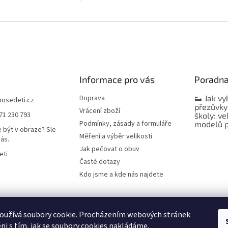
Informace pro vás
Poradn
Doprava
👟 Jak vy
bosedeti.cz
přezůvky
Vrácení zboží
71 230 793
školy: ve
Podmínky, zásady a formuláře
modelů p
 být v obraze? Sle
Měření a výběr velikosti
nás.
Jak pečovat o obuv
eti
Časté dotazy
Kdo jsme a kde nás najdete
oužívá soubory cookie. Procházením webových stránek
ni s tím, jak se soubory cookies nakládáme.