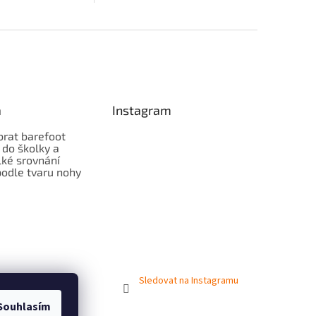
a
Instagram
brat barefoot
 do školky a
lké srovnání
odle tvaru nohy
Sledovat na Instagramu
Souhlasím