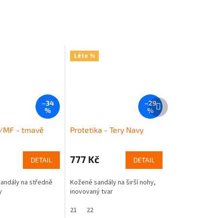
Léto %
Další
–34
–29
produkt
%
%
/MF - tmavě
Protetika - Tery Navy
777 Kč
DETAIL
DETAIL
andály na středně
Kožené sandály na širší nohy,
y
inovovaný tvar
21
22