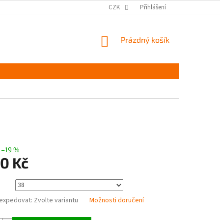
MĚŘENÍ A VÝBĚR VELIKOSTI
JAK PEČOVAT O OBUV
CZK
Přihlášení
ČASTÉ DOTAZ
NÁKUPNÍ
Prázdný košík
KOŠÍK
–19 %
90 Kč
expedovat:
Zvolte variantu
Možnosti doručení