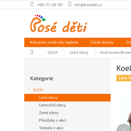
Přejít
+420 771 230 793
info@bosedeti.cz
na
obsah
Kdo jsme a kde nás najdete
Časté dotazy
Zn
Domů
SLEVY
Letní slevy
Koel Ariana Brow
P
Koe
o
Přeskočit
s
Kategorie
kategorie
Léto 
t
r
SLEVY
a
Letní slevy
n
Celoroční slevy
n
í
Zimní slevy
p
Přezůvky v akci
a
Tenisky v akci