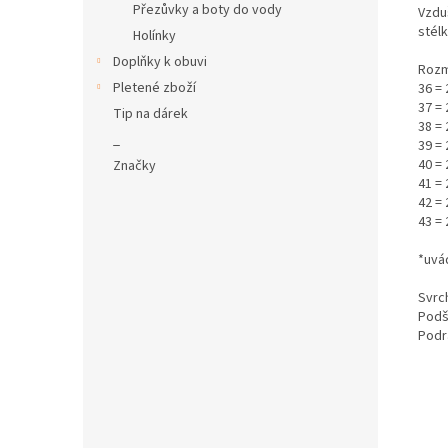
Přezůvky a boty do vody
Vzdu
stélk
Holínky
Doplňky k obuvi
Rozm
Pletené zboží
36 =
37 =
Tip na dárek
38 =
_
39 =
40 =
Značky
41 =
42 =
43 =
*uvá
Svrch
Podš
Podr