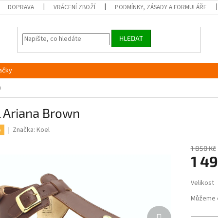
DOPRAVA
VRÁCENÍ ZBOŽÍ
PODMÍNKY, ZÁSADY A FORMULÁŘE
HLEDAT
ačky
n
l Ariana Brown
Značka:
Koel
%
1 850 Kč
1 4
Měrná
Velikost
cena:
Můžeme 