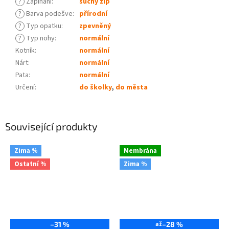
?
Zapínání
:
suchý zip
?
Barva podešve
:
přírodní
?
Typ opatku
:
zpevněný
?
Typ nohy
:
normální
Kotník
:
normální
Nárt
:
normální
Pata
:
normální
Určení
:
do školky
,
do města
Související produkty
Zima %
Membrána
Ostatní %
Zima %
–31 %
až
–28 %