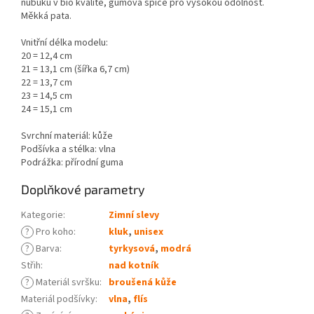
nubuku v bio kvalitě, gumová špice pro vysokou odolnost.
Měkká pata.
Vnitřní délka modelu:
20 = 12,4 cm
21 = 13,1 cm (šířka 6,7 cm)
22 = 13,7 cm
23 = 14,5 cm
24 = 15,1 cm
Svrchní materiál: kůže
Podšívka a stélka: vlna
Podrážka: přírodní guma
Doplňkové parametry
Kategorie
:
Zimní slevy
?
Pro koho
:
kluk
,
unisex
?
Barva
:
tyrkysová
,
modrá
Střih
:
nad kotník
?
Materiál svršku
:
broušená kůže
Materiál podšívky
:
vlna
,
flís