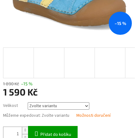
–15 %
1 890 Kč
–15 %
1 590 Kč
Měrná
Velikost
cena:
Můžeme expedovat:
Zvolte variantu
Možnosti doručení
Přidat do košíku