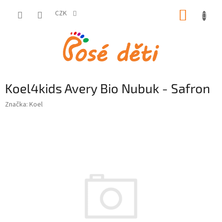
Přejít
NÁKUP
na
CZK
obsah
KOŠÍK
Koel4kids Avery Bio Nubuk - Safron
Značka:
Koel