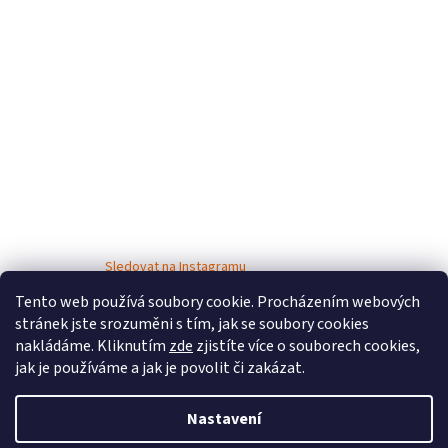
Sledovat na Instagramu
Tento web používá soubory cookie. Procházením webových
stránek jste srozuměni s tím, jak se soubory cookies
nakládáme. Kliknutím
zde
zjistíte více o souborech cookies,
jak je používáme a jak je povolit či zakázat.
Nastavení
Vytvořil Shoptet