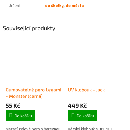
Určení
:
do školky
,
do města
Související produkty
Gumovatelné pero Legami
UV klobouk - Jack
- Monster (černá)
55 Kč
449 Kč
Do košíku
Do košíku
Mazací gelové pero s barevnou
Dětský klobouk s UPF 50+