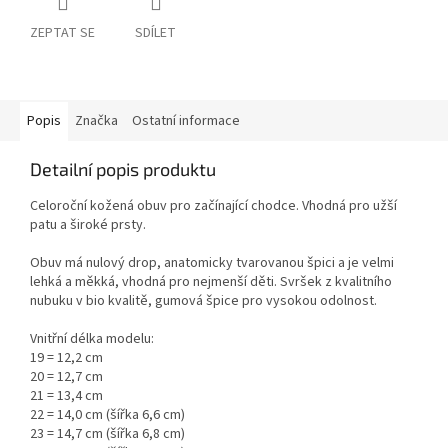
ZEPTAT SE
SDÍLET
Popis
Značka
Ostatní informace
Detailní popis produktu
Celoroční kožená obuv pro začínající chodce. Vhodná pro užší
patu a široké prsty.
Obuv má nulový drop, anatomicky tvarovanou špici a je velmi
lehká a měkká, vhodná pro nejmenší děti.
Svršek z kvalitního
nubuku v bio kvalitě, gumová špice pro vysokou odolnost.
Vnitřní délka modelu:
19 = 12,2 cm
20 = 12,7 cm
21 = 13,4 cm
22 = 14,0 cm (šířka 6,6 cm)
23 = 14,7 cm (šířka 6,8 cm)