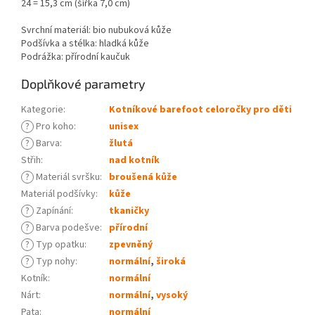
24 = 15,3 cm (šířka 7,0 cm)
Svrchní materiál: bio nubuková kůže
Podšívka a stélka: hladká kůže
Podrážka: přírodní kaučuk
Doplňkové parametry
Kategorie
:
Kotníkové barefoot celoročky pro děti
?
Pro koho
:
unisex
?
Barva
:
žlutá
Střih
:
nad kotník
?
Materiál svršku
:
broušená kůže
Materiál podšívky
:
kůže
?
Zapínání
:
tkaničky
?
Barva podešve
:
přírodní
?
Typ opatku
:
zpevněný
?
Typ nohy
:
normální
,
široká
Kotník
:
normální
Nárt
:
normální
,
vysoký
Pata
:
normální