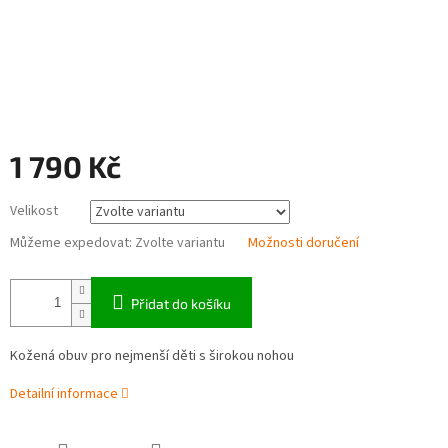
1 790 Kč
Měrná
Velikost
cena:
Můžeme expedovat:
Zvolte variantu
Možnosti doručení
Přidat do košíku
Kožená obuv pro nejmenší děti s širokou nohou
Detailní informace