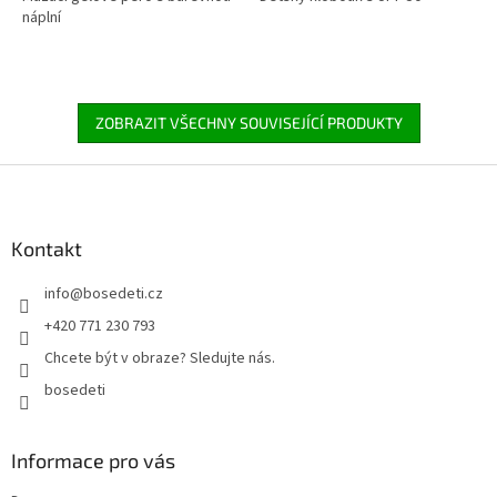
náplní
ZOBRAZIT VŠECHNY SOUVISEJÍCÍ PRODUKTY
Z
á
p
a
Kontakt
t
info
@
bosedeti.cz
í
+420 771 230 793
Chcete být v obraze? Sledujte nás.
bosedeti
Informace pro vás