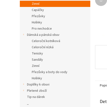
n
Zimní
e
Capáčky
l
Přezůvky
Holínky
Pro nechodce
Dámská a pánská obuv
Celoroční kotníková
Celoroční nízká
Tenisky
Sandály
Zimní
Přezůvky a boty do vody
Holínky
Doplňky k obuvi
Popi
Pletené zboží
Tip na dárek
Det
_