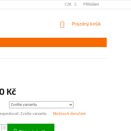
MĚŘENÍ A VÝBĚR VELIKOSTI
JAK PEČOVAT O OBUV
CZK
Přihlášení
ČASTÉ DOTAZ
NÁKUPNÍ
Prázdný košík
KOŠÍK
0 Kč
expedovat:
Zvolte variantu
Možnosti doručení