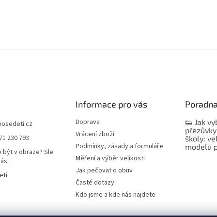
Informace pro vás
Poradn
Doprava
👟 Jak vy
bosedeti.cz
přezůvky
Vrácení zboží
71 230 793
školy: ve
Podmínky, zásady a formuláře
modelů p
 být v obraze? Sle
Měření a výběr velikosti
nás.
Jak pečovat o obuv
eti
Časté dotazy
Kdo jsme a kde nás najdete