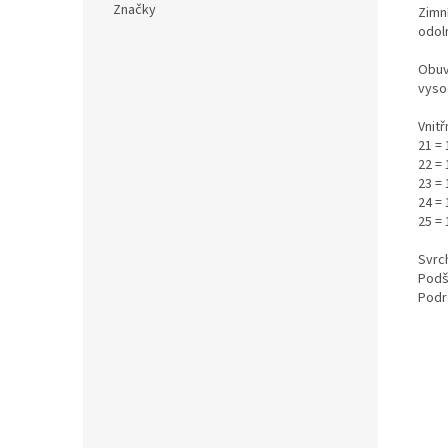
Značky
Zimn
odoln
Obuv
vysoc
Vnitř
21 = 
22 =
23 =
24 = 
25 = 
Svrch
Podš
Podr