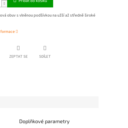
Přidat do košíku
vá obuv s vlněnou podšívkou na užší až středně široké
informace
ZEPTAT SE
SDÍLET
Doplňkové parametry