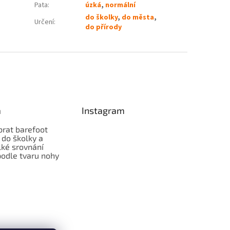
Pata
:
úzká
,
normální
do školky
,
do města
,
Určení
:
do přírody
a
Instagram
brat barefoot
 do školky a
lké srovnání
odle tvaru nohy