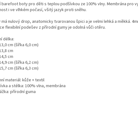
í barefoot boty pro děti s teplou podšívkou ze 100% vlny. Membrána pro v
ost i ve vlhkém počasí, všitý jazyk proti sněhu.
 má nulový drop, anatomicky tvarovanou špici a je velmi lehká a měkká.
4m
e flexibilní podešev z přírodní gumy je odolná vůči otěru.
ní délka:
13,0 cm (šířka 6,0 cm)
 13,8 cm
 14,5 cm
14,9 cm (šířka 6,2 cm)
15,7 cm (šířka 6,3 cm)
ní materiál: kůže + textil
ívka a stélka: 100% vlna, membrána
ážka: přírodní guma