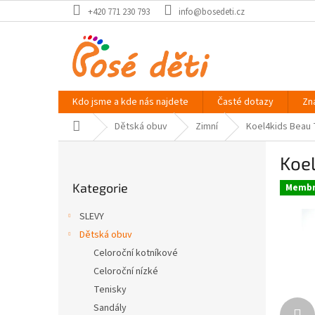
Přejít
+420 771 230 793
info@bosedeti.cz
na
obsah
Kdo jsme a kde nás najdete
Časté dotazy
Zn
Domů
Dětská obuv
Zimní
Koel4kids Beau 
P
Koel
o
Přeskočit
s
Kategorie
kategorie
Membr
t
r
SLEVY
a
Dětská obuv
n
Celoroční kotníkové
n
í
Celoroční nízké
p
Tenisky
a
Sandály