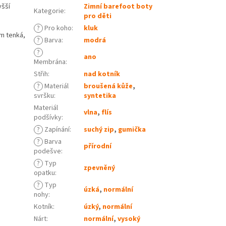
yšší
Zimní barefoot boty
Kategorie
:
pro děti
?
Pro koho
:
kluk
m tenká,
?
Barva
:
modrá
?
ano
Membrána
:
Střih
:
nad kotník
?
Materiál
broušená kůže
,
svršku
:
syntetika
Materiál
vlna
,
flís
podšívky
:
?
Zapínání
:
suchý zip
,
gumička
?
Barva
přírodní
podešve
:
?
Typ
zpevněný
opatku
:
?
Typ
úzká
,
normální
nohy
:
Kotník
:
úzký
,
normální
Nárt
:
normální
,
vysoký