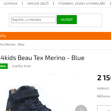
DOPRAVA
VRÁCENÍ ZBOŽÍ
PODMÍNKY, ZÁSADY A FORMULÁŘE
HLEDAT
ačky
Tex Merino - Blue
4kids Beau Tex Merino - Blue
Značka:
Koel
ána
2 15
Měrná
Velikost
cena:
Můžeme 