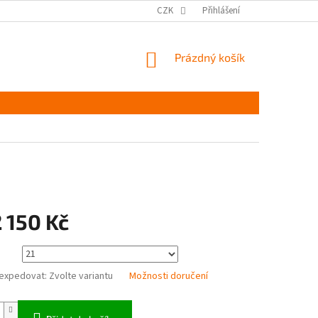
MĚŘENÍ A VÝBĚR VELIKOSTI
JAK PEČOVAT O OBUV
CZK
Přihlášení
ČASTÉ DOTAZ
NÁKUPNÍ
Prázdný košík
KOŠÍK
 150 Kč
expedovat:
Zvolte variantu
Možnosti doručení