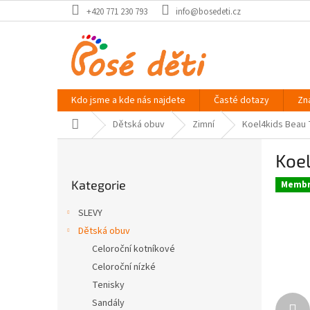
Přejít
+420 771 230 793
info@bosedeti.cz
na
obsah
Kdo jsme a kde nás najdete
Časté dotazy
Zn
Domů
Dětská obuv
Zimní
Koel4kids Beau 
P
Koel
o
Přeskočit
s
Kategorie
kategorie
Membr
t
r
SLEVY
a
Dětská obuv
n
Celoroční kotníkové
n
í
Celoroční nízké
p
Tenisky
a
Sandály