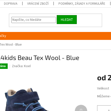
DOPRAVA
VRÁCENÍ ZBOŽÍ
PODMÍNKY, ZÁSADY A FORMULÁŘE
HLEDAT
ačky
Tex Wool - Blue
4kids Beau Tex Wool - Blue
Značka:
Koel
ána
od
2
Měrná
Velikost
cena:
Můžeme 