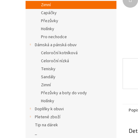
n
Zimní
e
Capáčky
l
Přezůvky
Holínky
Pro nechodce
Dámská a pánská obuv
Celoroční kotníková
Celoroční nízká
Tenisky
Sandály
Zimní
Přezůvky a boty do vody
Holínky
Doplňky k obuvi
Popi
Pletené zboží
Tip na dárek
Det
_