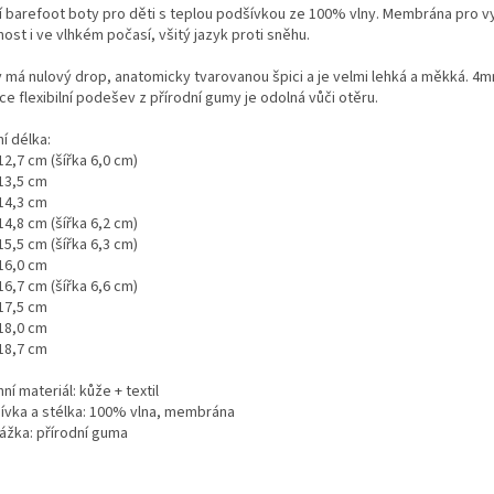
í barefoot boty pro děti s teplou podšívkou ze 100% vlny. Membrána pro v
ost i ve vlhkém počasí, všitý jazyk proti sněhu.
 má nulový drop, anatomicky tvarovanou špici a je velmi lehká a měkká.
4m
e flexibilní podešev z přírodní gumy je odolná vůči otěru.
ní délka:
12,7 cm (šířka 6,0 cm)
 13,5 cm
 14,3 cm
14,8 cm (šířka 6,2 cm)
15,5 cm (šířka 6,3 cm)
 16,0 cm
16,7 cm (šířka 6,6 cm)
 17,5 cm
 18,0 cm
 18,7 cm
ní materiál: kůže + textil
ívka a stélka: 100% vlna, membrána
ážka: přírodní guma