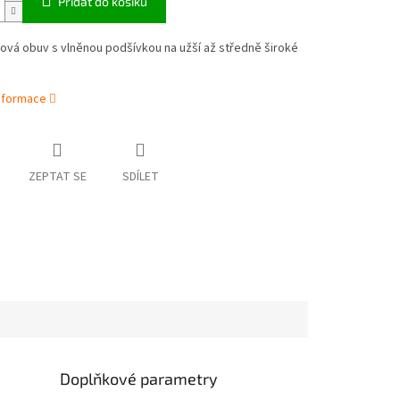
Přidat do košíku
vá obuv s vlněnou podšívkou na užší až středně široké
informace
ZEPTAT SE
SDÍLET
Doplňkové parametry