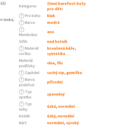
yšší
Zimní barefoot boty
Kategorie
:
pro děti
?
Pro koho
:
kluk
m tenká,
?
Barva
:
modrá
?
ano
Membrána
:
Střih
:
nad kotník
?
Materiál
broušená kůže
,
svršku
:
syntetika
Materiál
vlna
,
flís
podšívky
:
?
Zapínání
:
suchý zip
,
gumička
?
Barva
přírodní
podešve
:
?
Typ
zpevněný
opatku
:
?
Typ
úzká
,
normální
nohy
:
Kotník
:
úzký
,
normální
Nárt
:
normální
,
vysoký