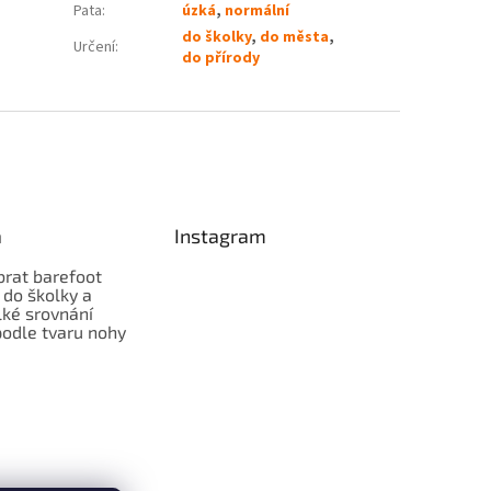
Pata
:
úzká
,
normální
do školky
,
do města
,
Určení
:
do přírody
a
Instagram
brat barefoot
 do školky a
lké srovnání
odle tvaru nohy