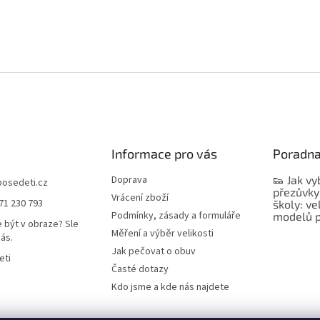
Informace pro vás
Poradn
Doprava
👟 Jak vy
bosedeti.cz
přezůvky
Vrácení zboží
71 230 793
školy: ve
Podmínky, zásady a formuláře
modelů p
 být v obraze? Sle
Měření a výběr velikosti
nás.
Jak pečovat o obuv
eti
Časté dotazy
Kdo jsme a kde nás najdete