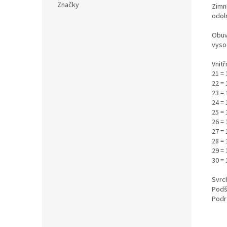
Značky
Zimn
odoln
Obuv
vysoc
Vnitř
21 = 
22 =
23 =
24 = 
25 = 
26 =
27 = 
28 =
29 =
30 =
Svrch
Podš
Podr