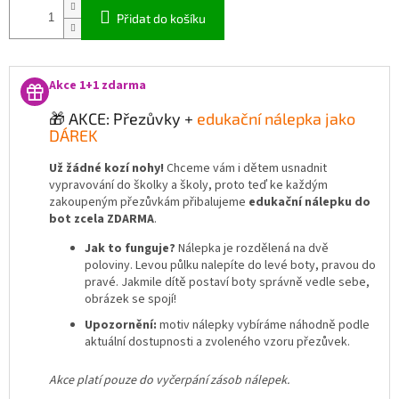
Přidat do košíku
Akce 1+1 zdarma
🎁 AKCE: Přezůvky +
edukační nálepka jako
DÁREK
Už žádné kozí nohy!
Chceme vám i dětem usnadnit
vypravování do školky a školy, proto teď ke každým
zakoupeným přezůvkám přibalujeme
edukační nálepku do
bot zcela ZDARMA
.
Jak to funguje?
Nálepka je rozdělená na dvě
poloviny. Levou půlku nalepíte do levé boty, pravou do
pravé. Jakmile dítě postaví boty správně vedle sebe,
obrázek se spojí!
Upozornění:
motiv nálepky vybíráme náhodně podle
aktuální dostupnosti a zvoleného vzoru přezůvek.
Akce platí pouze do vyčerpání zásob nálepek.