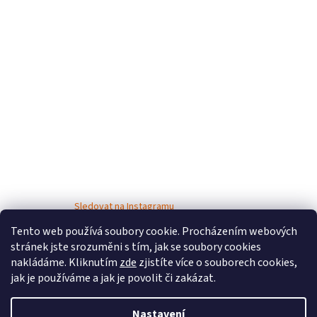
Sledovat na Instagramu
Tento web používá soubory cookie. Procházením webových
stránek jste srozuměni s tím, jak se soubory cookies
nakládáme. Kliknutím
zde
zjistíte více o souborech cookies,
jak je používáme a jak je povolit či zakázat.
Nastavení