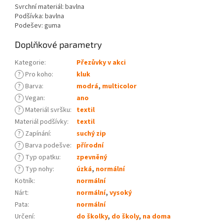
Svrchní materiál: bavlna
Podšívka: bavlna
Podešev: guma
Doplňkové parametry
Kategorie
:
Přezůvky v akci
?
Pro koho
:
kluk
?
Barva
:
modrá
,
multicolor
?
Vegan
:
ano
?
Materiál svršku
:
textil
Materiál podšívky
:
textil
?
Zapínání
:
suchý zip
?
Barva podešve
:
přírodní
?
Typ opatku
:
zpevněný
?
Typ nohy
:
úzká
,
normální
Kotník
:
normální
Nárt
:
normální
,
vysoký
Pata
:
normální
Určení
:
do školky
,
do školy
,
na doma