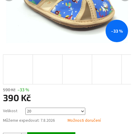
–33 %
590 Kč
–33 %
390 Kč
Měrná
Velikost
cena:
Můžeme expedovat:
7.8.2026
Možnosti doručení