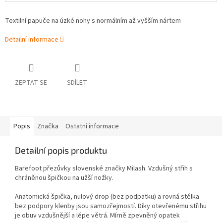
Textilní papuče na úzké nohy s normálním až vyšším nártem
Detailní informace
ZEPTAT SE
SDÍLET
Popis
Značka
Ostatní informace
Detailní popis produktu
Barefoot přezůvky slovenské značky Milash. Vzdušný střih s
chráněnou špičkou na užší nožky.
Anatomická špička, nulový drop (bez podpatku) a rovná stélka
bez podpory klenby jsou samozřejmostí. Díky
otevřenému střihu
je obuv vzdušnější a lépe větrá. Mírně zpevněný opatek