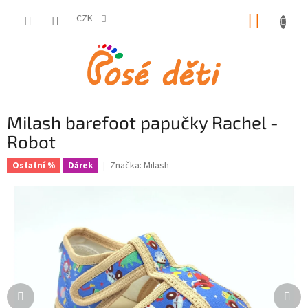
Přejít
NÁKUP
na
CZK
obsah
KOŠÍK
Milash barefoot papučky Rachel -
Robot
Značka:
Milash
Ostatní %
Dárek