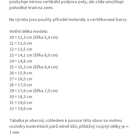
poskytuje mírnou vertikální podporu paty, ale stále umožňuje
pohodlné hraní na zemi.
Na výrobu jsou použity přírodní materiály a certifikované barvy.
Vnitřní délka modelu:
20 = 12,3 cm (šířka 5,4 cm)
21 = 13,0 cm
22 = 13,5 cm
23 = 14,1 cm (šířka 6,0 cm)
24 = 14,8 cm
25 = 15,3 cm (šířka 6,4 cm)
26 = 15,9 cm
27 = 16,5 cm
28 = 17,0 cm
29 = 17,6 cm (šířka 7,0 cm)
30 = 18,3 cm
31 = 19,0 cm
32 = 19,8 cm
Tabulka je obecná, vzhledem k povaze této obuvi se mohou
rozměry konkrétních párů mírně lišit, přibližný rozptyl délky je +-
1 mm