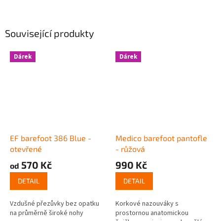
Související produkty
Dárek
Dárek
EF barefoot 386 Blue -
Medico barefoot pantofle
otevřené
- růžová
570 Kč
990 Kč
od
DETAIL
DETAIL
Vzdušné přezůvky bez opatku
Korkové nazouváky s
na průměrně široké nohy
prostornou anatomickou