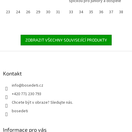
špičkou pro juniory a dospělé
23
24
26
29
30
31
32
33
33
34
34
35
36
37
38
3
ZOBRAZIT VŠECHNY SOUVISEJÍCÍ PRODUKTY
Z
á
p
a
Kontakt
t
info
@
bosedeti.cz
í
+420 771 230 793
Chcete být v obraze? Sledujte nás.
bosedeti
Informace pro vás