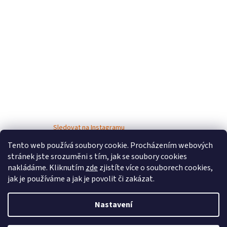
Sledovat na Instagramu
Tento web používá soubory cookie. Procházením webových
stránek jste srozuměni s tím, jak se soubory cookies
nakládáme. Kliknutím
zde
zjistíte více o souborech cookies,
jak je používáme a jak je povolit či zakázat.
Nastavení
Vytvořil Shoptet