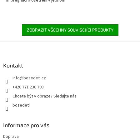
impregnaci a ošetření v jednom
ZOBRAZIT VŠECHNY SOUVISEJÍCÍ PRODUKTY
Z
á
p
a
Kontakt
t
info
@
bosedeti.cz
í
+420 771 230 793
Chcete být v obraze? Sledujte nás.
bosedeti
Informace pro vás
Doprava