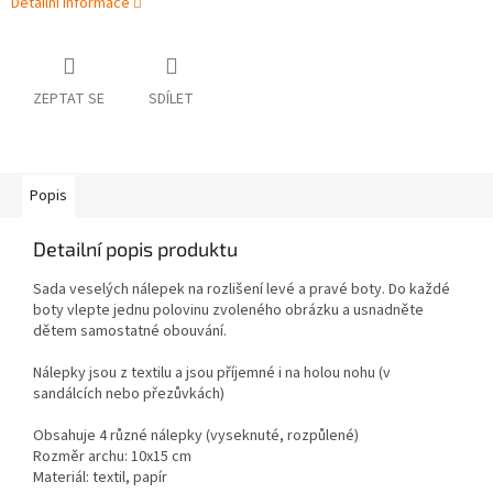
Detailní informace
ZEPTAT SE
SDÍLET
Popis
Detailní popis produktu
Sada veselých nálepek na rozlišení levé a pravé boty. Do každé
boty vlepte jednu polovinu zvoleného obrázku a usnadněte
dětem samostatné obouvání.
Nálepky jsou z textilu a jsou příjemné i na holou nohu (v
sandálcích nebo přezůvkách)
Obsahuje 4 různé nálepky (vyseknuté, rozpůlené)
Rozměr archu: 10x15 cm
Materiál: textil, papír