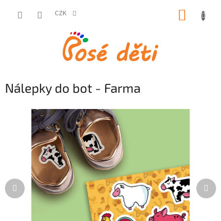
Přejít
NÁKUP
na
CZK
obsah
KOŠÍK
Nálepky do bot - Farma