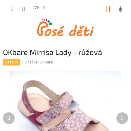
Přejít
NÁKUP
na
CZK
obsah
KOŠÍK
OKbare Mirrisa Lady - růžová
Značka:
OKbare
Léto %