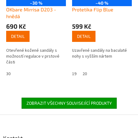
–30 %
–40 %
OKbare Mirrisa D203 -
Protetika Flip Blue
hnědá
690 Kč
599 Kč
DETAIL
DETAIL
Otevřené kožené sandály s
Uzavřené sandály na baculaté
možností regulace v prstové
nohy s vyšším nártem
části
30
19
20
ZOBRAZIT VŠECHNY SOUVISEJÍCÍ PRODUKTY
Z
á
p