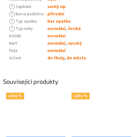
?
Zapínání
:
suchý zip
?
Barva podešve
:
přírodní
?
Typ opatku
:
bez opatku
?
Typ nohy
:
normální
,
široká
Kotník
:
normální
Nárt
:
normální
,
vysoký
Pata
:
normální
Určení
:
do školy
,
do města
Související produkty
Léto %
Léto %