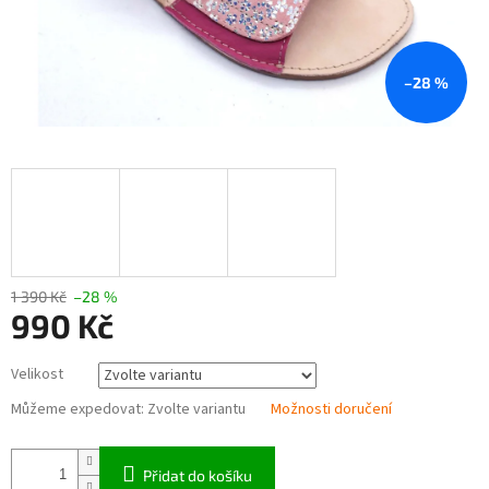
–28 %
1 390 Kč
–28 %
990 Kč
Měrná
Velikost
cena:
Můžeme expedovat:
Zvolte variantu
Možnosti doručení
Přidat do košíku