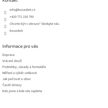
a
Kontakt
t
info
@
bosedeti.cz
í
+420 771 230 793
Chcete být v obraze? Sledujte nás.
bosedeti
Informace pro vás
Doprava
Vrácení zboží
Podmínky, zásady a formuláře
Měření a výběr velikosti
Jak pečovat o obuv
Časté dotazy
Kdo jsme a kde nás najdete