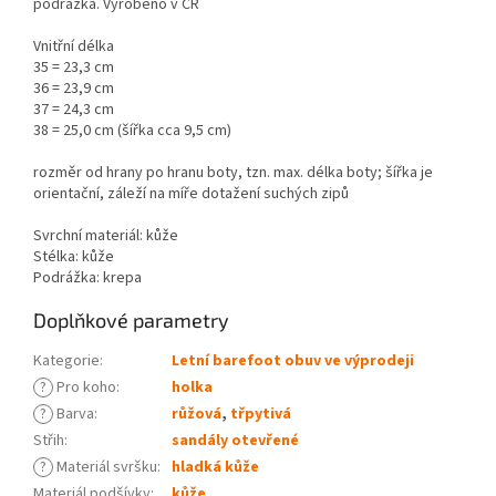
podrážka. Vyrobeno v ČR
Vnitřní délka
35 = 23,3 cm
36 = 23,9 cm
37 = 24,3 cm
38 = 25,0 cm (šířka cca 9,5 cm)
rozměr od hrany po hranu boty, tzn. max. délka boty; šířka je
orientační, záleží na míře dotažení suchých zipů
Svrchní materiál: kůže
Stélka: kůže
Podrážka: krepa
Doplňkové parametry
Kategorie
:
Letní barefoot obuv ve výprodeji
?
Pro koho
:
holka
?
Barva
:
růžová
,
třpytivá
Střih
:
sandály otevřené
?
Materiál svršku
:
hladká kůže
Materiál podšívky
:
kůže