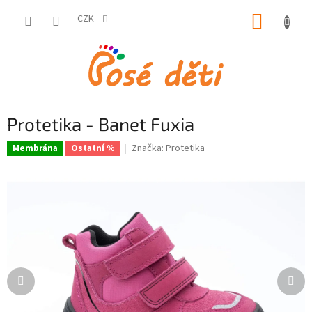
Přejít
NÁKUP
na
CZK
obsah
KOŠÍK
Protetika - Banet Fuxia
Značka:
Protetika
Membrána
Ostatní %