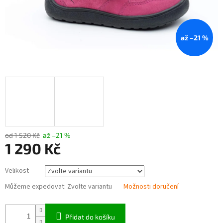
až –21 %
od 1 520 Kč
až –21 %
1 290 Kč
Měrná
Velikost
cena:
Můžeme expedovat:
Zvolte variantu
Možnosti doručení
Přidat do košíku