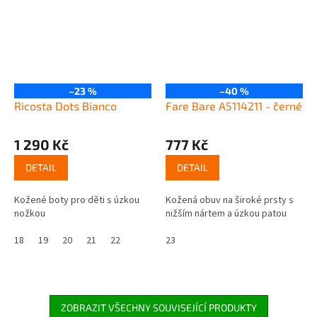
–23 %
–40 %
Ricosta Dots Bianco
Fare Bare A5114211 - černé
1 290 Kč
777 Kč
DETAIL
DETAIL
Kožené boty pro děti s úzkou
Kožená obuv na široké prsty s
nožkou
nižším nártem a úzkou patou
18
19
20
21
22
23
ZOBRAZIT VŠECHNY SOUVISEJÍCÍ PRODUKTY