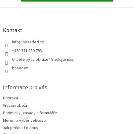
Z
á
p
a
Kontakt
t
info
@
bosedeti.cz
í
+420 771 230 793
Chcete být v obraze? Sledujte nás.
bosedeti
Informace pro vás
Doprava
Vrácení zboží
Podmínky, zásady a formuláře
Měření a výběr velikosti
Jak pečovat o obuv