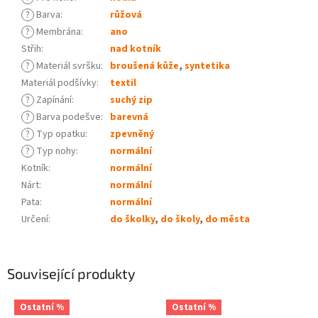
?
Barva
:
růžová
?
Membrána
:
ano
Střih
:
nad kotník
?
Materiál svršku
:
broušená kůže
,
syntetika
Materiál podšívky
:
textil
?
Zapínání
:
suchý zip
?
Barva podešve
:
barevná
?
Typ opatku
:
zpevněný
?
Typ nohy
:
normální
Kotník
:
normální
Nárt
:
normální
Pata
:
normální
Určení
:
do školky
,
do školy
,
do města
Související produkty
Ostatní %
Ostatní %