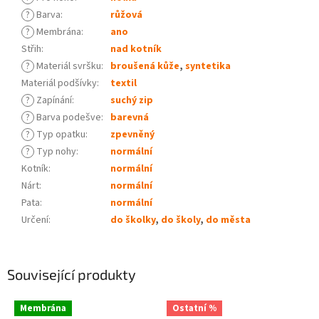
?
Barva
:
růžová
?
Membrána
:
ano
Střih
:
nad kotník
?
Materiál svršku
:
broušená kůže
,
syntetika
Materiál podšívky
:
textil
?
Zapínání
:
suchý zip
?
Barva podešve
:
barevná
?
Typ opatku
:
zpevněný
?
Typ nohy
:
normální
Kotník
:
normální
Nárt
:
normální
Pata
:
normální
Určení
:
do školky
,
do školy
,
do města
Související produkty
Membrána
Ostatní %