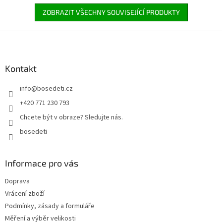
ZOBRAZIT VŠECHNY SOUVISEJÍCÍ PRODUKTY
Z
á
p
a
Kontakt
t
info
@
bosedeti.cz
í
+420 771 230 793
Chcete být v obraze? Sledujte nás.
bosedeti
Informace pro vás
Doprava
Vrácení zboží
Podmínky, zásady a formuláře
Měření a výběr velikosti