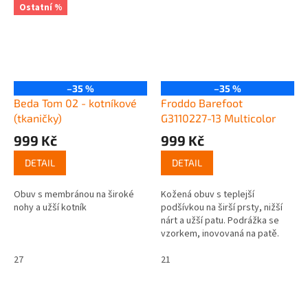
Ostatní %
–35 %
–35 %
Beda Tom 02 - kotníkové
Froddo Barefoot
(tkaničky)
G3110227-13 Multicolor
999 Kč
999 Kč
DETAIL
DETAIL
Obuv s membránou na široké
Kožená obuv s teplejší
nohy a užší kotník
podšívkou na širší prsty, nižší
nárt a užší patu. Podrážka se
vzorkem, inovovaná na patě.
27
21