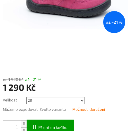
až –21 %
od 1 520 Kč
až –21 %
1 290 Kč
Měrná
Velikost
cena:
Můžeme expedovat:
Zvolte variantu
Možnosti doručení
Přidat do košíku