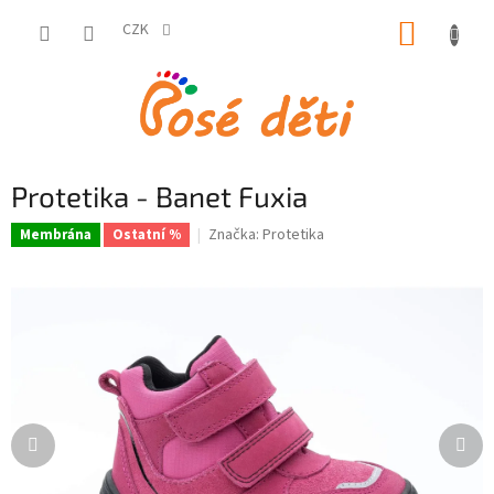
Přejít
NÁKUP
na
CZK
obsah
KOŠÍK
Protetika - Banet Fuxia
Značka:
Protetika
Membrána
Ostatní %