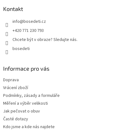
p
a
Kontakt
t
info
@
bosedeti.cz
í
+420 771 230 793
Chcete být v obraze? Sledujte nás.
bosedeti
Informace pro vás
Doprava
Vrácení zboží
Podmínky, zásady a formuláře
Měření a výběr velikosti
Jak pečovat o obuv
Časté dotazy
Kdo jsme a kde nás najdete