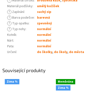
?
Materiál svršku
:
broušená kůže
,
syntetika
Materiál podšívky
:
umělý kožíšek
?
Zapínání
:
suchý zip
?
Barva podešve
:
barevná
?
Typ opatku
:
zpevněný
?
Typ nohy
:
normální
Kotník
:
normální
Nárt
:
normální
Pata
:
normální
Určení
:
do školky
,
do školy
,
do města
Související produkty
Zima %
Membrána
Zima %