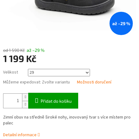
až –29 %
od 1 590 Kč
až –29 %
1 199 Kč
Měrná
Velikost
cena:
Můžeme expedovat:
Zvolte variantu
Možnosti doručení
Přidat do košíku
Zimní obuv na středně široké nohy, inovovaný tvar s více místem pro
palec
Detailní informace