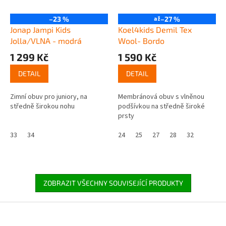
–23 %
až
–27 %
Jonap Jampi Kids
Koel4kids Demil Tex
Jolla/VLNA - modrá
Wool- Bordo
1 299 Kč
1 590 Kč
DETAIL
DETAIL
Zimní obuv pro juniory, na
Membránová obuv s vlněnou
středně širokou nohu
podšívkou na středně široké
prsty
33
34
24
25
27
28
32
ZOBRAZIT VŠECHNY SOUVISEJÍCÍ PRODUKTY
Z
á