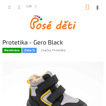
Přejít
NÁKUP
na
CZK
obsah
KOŠÍK
Protetika - Gero Black
Značka:
Protetika
Membrána
Zima %