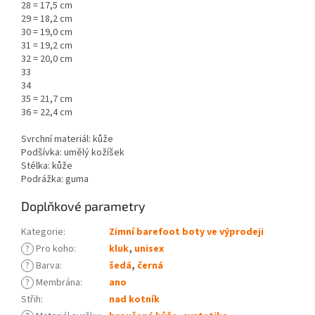
28 = 17,5 cm
29 = 18,2 cm
30 = 19,0 cm
31 = 19,2 cm
32 = 20,0 cm
33
34
35 = 21,7 cm
36 = 22,4 cm
Svrchní materiál: kůže
Podšívka: umělý kožíšek
Stélka: kůže
Podrážka: guma
Doplňkové parametry
Kategorie
:
Zimní barefoot boty ve výprodeji
?
Pro koho
:
kluk
,
unisex
?
Barva
:
šedá
,
černá
?
Membrána
:
ano
Střih
:
nad kotník