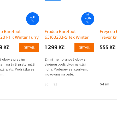
až
–31
–36
%
%
o Barefoot
Froddo Barefoot
Freycoo 
201-11K Winter Furry
G3160233-5 Tex Winter
Trevor k
n
Fuchsia
9 Kč
1 299 Kč
555 Kč
DETAIL
DETAIL
á obuv s pravým
Zimní membránová obuv s
em na širší prsty, nižší
vlněnou podšívkou na užší
 užší patu. Podrážka se
nohy. Podešev se vzorkem,
em.
inovovaná na patě.
30
31
6-12m