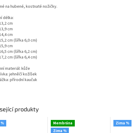
né na hubené, kostnaté nožičky.
ní délka:
 13,2 cm
 13,9 cm
 14,4 cm
15,2 cm (šířka 6,0 cm)
 15,9 cm
16,5 cm (šířka 6,2 cm)
17,2 cm (šířka 6,4 cm)
ní materiál: kůže
ívka: jehněčí kožíšek
ážka: přírodní kaučuk
sející produkty
 %
Membrána
Zima %
Zima %