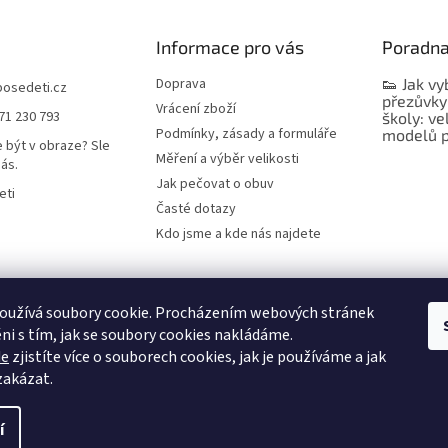
Informace pro vás
Poradn
Doprava
👟 Jak vy
bosedeti.cz
přezůvky
Vrácení zboží
71 230 793
školy: ve
Podmínky, zásady a formuláře
modelů p
 být v obraze? Sle
Měření a výběr velikosti
nás.
Jak pečovat o obuv
eti
Časté dotazy
Kdo jsme a kde nás najdete
oužívá soubory cookie. Procházením webových stránek
ni s tím, jak se soubory cookies nakládáme.
de
zjistíte více o souborech cookies, jak je používáme a jak
 zakázat.
í