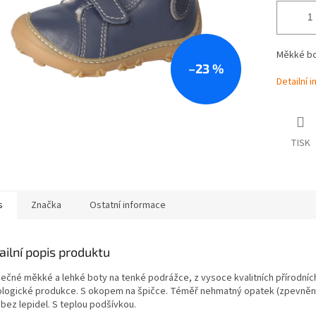
Měkké bo
–23 %
Detailní 
TISK
s
Značka
Ostatní informace
ailní popis produktu
mečné měkké a lehké boty na tenké podrážce, z vysoce kvalitních přírodníc
ologické produkce. S okopem na špičce. Téměř nehmatný opatek (zpevnění
 bez lepidel. S teplou podšívkou.