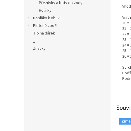
Přezůvky a boty do vody
Vhod
Holínky
Vnitř
Doplňky k obuvi
20 =
Pletené zboží
21 =
Tip na dárek
22 =
23 = 
_
24 =
Značky
25 = 
26 = 
Svrch
Podš
Podr
Souvi
Zima