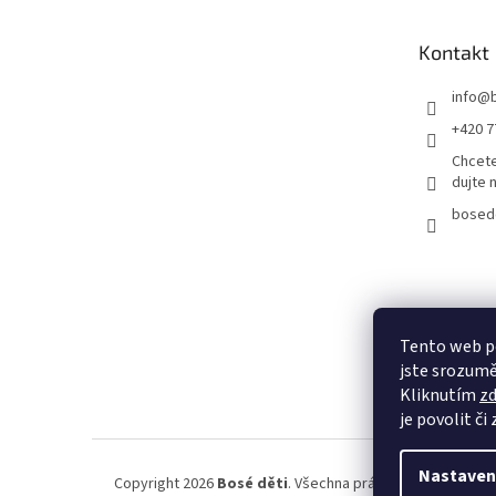
a
t
Kontakt
í
info
@
+420 7
Chcete
dujte 
bosed
Tento web p
jste srozumě
Kliknutím
z
je povolit či
Nastaven
Copyright 2026
Bosé děti
. Všechna práva vyhrazena.