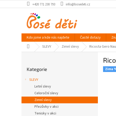
Přejít
+420 771 230 793
info@bosedeti.cz
na
obsah
Kdo jsme a kde nás najdete
Časté dotazy
Zn
Domů
SLEVY
Zimní slevy
Ricosta Gero Naut
P
Rico
o
Přeskočit
s
Kategorie
kategorie
Zima 
t
r
SLEVY
a
Letní slevy
n
Celoroční slevy
n
í
Zimní slevy
p
Přezůvky v akci
a
Tenisky v akci