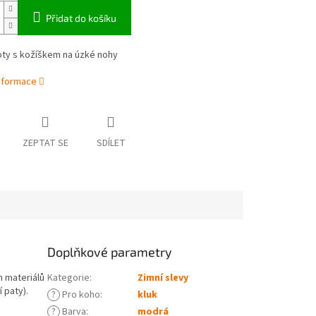
Přidat do košíku
ty s kožíškem na úzké nohy
informace
ZEPTAT SE
SDÍLET
Doplňkové parametry
h materiálů
Kategorie
:
Zimní slevy
 paty).
?
Pro koho
:
kluk
?
Barva
:
modrá