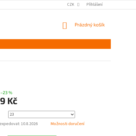
MĚŘENÍ A VÝBĚR VELIKOSTI
JAK PEČOVAT O OBUV
CZK
Přihlášení
ČASTÉ DOTAZ
NÁKUPNÍ
Prázdný košík
KOŠÍK
–23 %
9 Kč
expedovat:
10.8.2026
Možnosti doručení