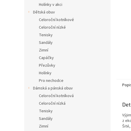
n
Holínky v akci
e
Dětská obuv
l
Celoroční kotníkové
Celoroční nízké
Tenisky
Sandály
Zimní
Capáčky
Přezůvky
Holínky
Pro nechodce
Popi
Dámská a pánská obuv
Celoroční kotníková
Celoroční nízká
Det
Tenisky
Výji
Sandály
z ek
Zimní
Šité,