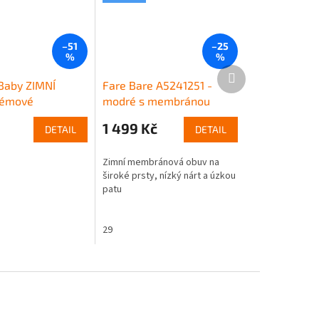
–51
–25
%
%
Další
produkt
Baby ZIMNÍ
Fare Bare A5241251 -
rémové
modré s membránou
1 499 Kč
DETAIL
DETAIL
Zimní membránová obuv na
široké prsty, nízký nárt a úzkou
patu
29