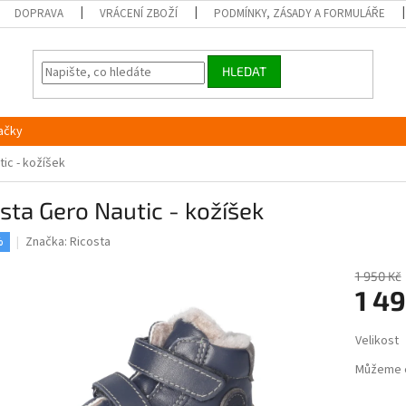
DOPRAVA
VRÁCENÍ ZBOŽÍ
PODMÍNKY, ZÁSADY A FORMULÁŘE
HLEDAT
ačky
ic - kožíšek
sta Gero Nautic - kožíšek
Značka:
Ricosta
%
1 950 Kč
1 49
Měrná
Velikost
cena:
Můžeme 