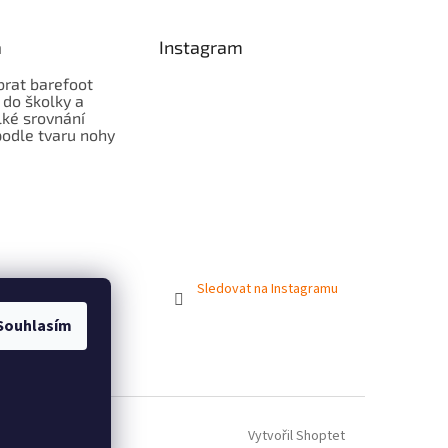
a
Instagram
brat barefoot
 do školky a
lké srovnání
odle tvaru nohy
Sledovat na Instagramu
Souhlasím
Vytvořil Shoptet