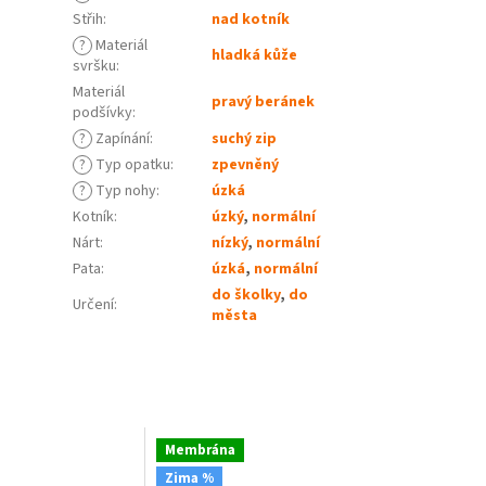
Střih
:
nad kotník
?
Materiál
hladká kůže
svršku
:
Materiál
pravý beránek
podšívky
:
?
Zapínání
:
suchý zip
?
Typ opatku
:
zpevněný
?
Typ nohy
:
úzká
Kotník
:
úzký
,
normální
Nárt
:
nízký
,
normální
Pata
:
úzká
,
normální
do školky
,
do
Určení
:
města
Membrána
Zima %