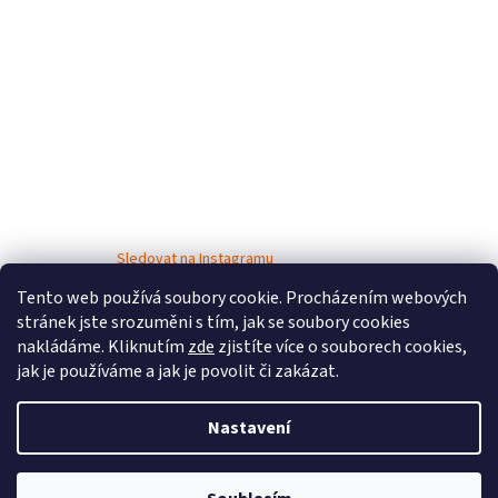
Sledovat na Instagramu
Tento web používá soubory cookie. Procházením webových
stránek jste srozuměni s tím, jak se soubory cookies
nakládáme. Kliknutím
zde
zjistíte více o souborech cookies,
jak je používáme a jak je povolit či zakázat.
Nastavení
Vytvořil Shoptet