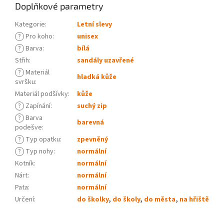
Doplňkové parametry
Kategorie
:
Letní slevy
?
Pro koho
:
unisex
?
Barva
:
bílá
Střih
:
sandály uzavřené
?
Materiál
hladká kůže
svršku
:
Materiál podšívky
:
kůže
?
Zapínání
:
suchý zip
?
Barva
barevná
podešve
:
?
Typ opatku
:
zpevněný
?
Typ nohy
:
normální
Kotník
:
normální
Nárt
:
normální
Pata
:
normální
Určení
:
do školky
,
do školy
,
do města
,
na hřiště