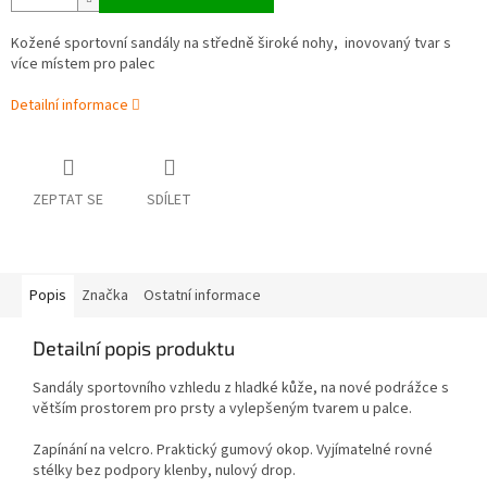
Kožené sportovní sandály
na středně široké nohy, inovovaný tvar s
více místem pro palec
Detailní informace
ZEPTAT SE
SDÍLET
Popis
Značka
Ostatní informace
Detailní popis produktu
Sandály sportovního vzhledu
z hladké kůže, na nové podrážce s
větším prostorem pro prsty a vylepšeným tvarem u palce.
Zapínání na velcro. Praktický gumový okop.
Vyjímatelné rovné
stélky bez podpory klenby, nulový drop.