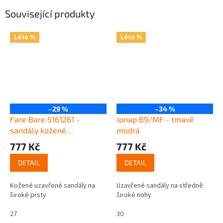
Související produkty
Léto %
Léto %
–29 %
–34 %
Fare Bare 5161261 -
Jonap B9/MF - tmavě
sandály kožené
modrá
šedomodré
777 Kč
777 Kč
DETAIL
DETAIL
Kožené uzavřené sandály na
Uzavřené sandály na středně
široké prsty
široké nohy
27
30