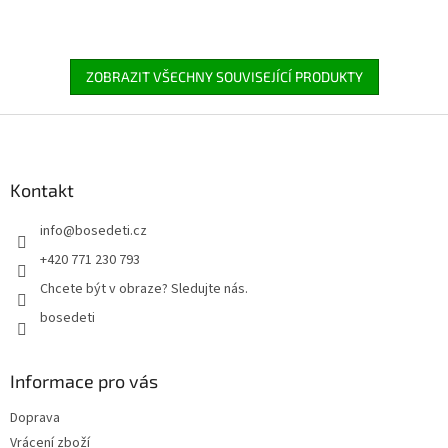
ZOBRAZIT VŠECHNY SOUVISEJÍCÍ PRODUKTY
Z
á
p
a
Kontakt
t
info
@
bosedeti.cz
í
+420 771 230 793
Chcete být v obraze? Sledujte nás.
bosedeti
Informace pro vás
Doprava
Vrácení zboží