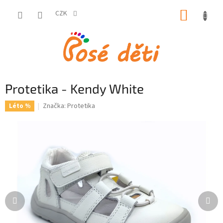
Přejít
NÁKUP
na
CZK
obsah
KOŠÍK
Protetika - Kendy White
Značka:
Protetika
Léto %