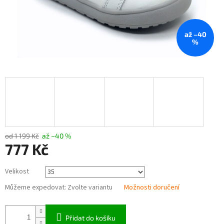
až –40
%
od 1 199 Kč
až –40 %
777 Kč
Měrná
Velikost
cena:
Můžeme expedovat:
Zvolte variantu
Možnosti doručení
Přidat do košíku