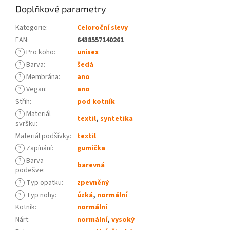
Doplňkové parametry
Kategorie
:
Celoroční slevy
EAN
:
6438557140261
?
Pro koho
:
unisex
?
Barva
:
šedá
?
Membrána
:
ano
?
Vegan
:
ano
Střih
:
pod kotník
?
Materiál
textil
,
syntetika
svršku
:
Materiál podšívky
:
textil
?
Zapínání
:
gumička
?
Barva
barevná
podešve
:
?
Typ opatku
:
zpevněný
?
Typ nohy
:
úzká
,
normální
Kotník
:
normální
Nárt
:
normální
,
vysoký