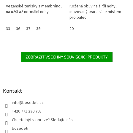
Veganské tenisky s membránou
Kožená obuv na širší nohy,
na užší až normální nohy
inovovaný tvar s více místem
pro palec
33
36
37
39
20
ZOBRAZIT VŠECHNY SOUVISEJÍCÍ PRODUKTY
Z
á
p
a
Kontakt
t
info
@
bosedeti.cz
í
+420 771 230 793
Chcete být v obraze? Sledujte nás.
bosedeti