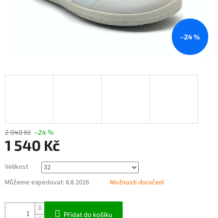
–24 %
2 040 Kč
–24 %
1 540 Kč
Měrná
Velikost
cena:
Můžeme expedovat:
6.8.2026
Možnosti doručení
Přidat do košíku