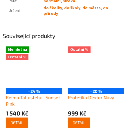
Pata
:
normální
,
široká
do školky
,
do školy
,
do města
,
do
Určení
:
přírody
Související produkty
Membrána
Ostatní %
Ostatní %
–24 %
–20 %
Reima Tallustelu - Sunset
Protetika Dexter Navy
Pink
1 540 Kč
999 Kč
DETAIL
DETAIL