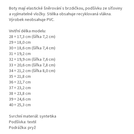
Boty mají elastické šněrování s brzdičkou, podšívku ze síťoviny
a vyjímatelné vložky. Stélka obsahuje recyklovaná vlákna.
Výrobek neobsahuje PVC.
Vnitřní délka modelu:
28 = 17,3 cm (šířka 7,2 cm)
29 = 18,0 cm
30 = 18,6 cm (šířka 7,4 cm)
31 = 19,2 cm
32 = 19,9 cm (šířka 7,6 cm)
33 = 20,6 cm (šířka 7,8 cm)
34 = 21,2 cm (šířka 8,0 cm)
35 = 21,8 cm
36 = 22,7 cm
37 = 23,2 cm
38 = 23,8 cm
39 = 24,6 cm
40 = 25,3 cm
Svrchní materiál: syntetika
Podšívka: textil
Podrážka: pryž