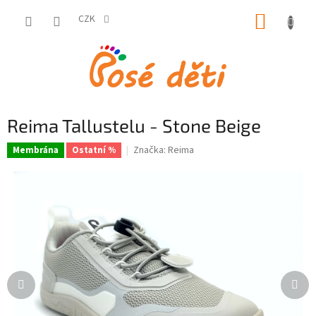
Přejít
NÁKUP
na
CZK
obsah
KOŠÍK
Reima Tallustelu - Stone Beige
Značka:
Reima
Membrána
Ostatní %