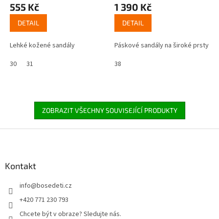
555 Kč
1 390 Kč
DETAIL
DETAIL
Lehké kožené sandály
Páskové sandály na široké prsty
30
31
38
ZOBRAZIT VŠECHNY SOUVISEJÍCÍ PRODUKTY
Z
á
p
a
Kontakt
t
info
@
bosedeti.cz
í
+420 771 230 793
Chcete být v obraze? Sledujte nás.