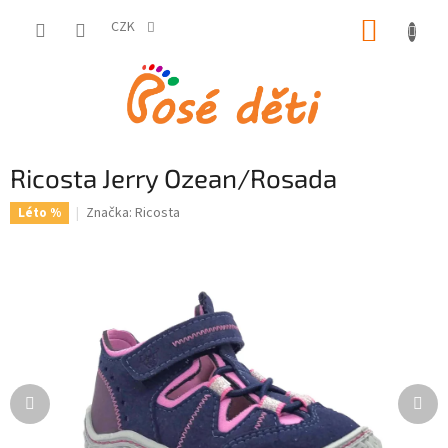
Přejít
NÁKUP
na
CZK
obsah
KOŠÍK
Ricosta Jerry Ozean/Rosada
Značka:
Ricosta
Léto %