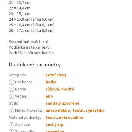
21 = 13,7 cm
22 = 14,4 cm
23 = 15,1 cm
24 = 15,8 cm (šířka 6,0 cm)
25 = 16,4 cm (šířka 6,1 cm)
26 = 17,1 cm (šířka 6,2 cm)
Svrchní materiál: textil
Podšívka a stélka: textil
Podrážka: přírodní kaučuk
Doplňkové parametry
Kategorie
:
Letní slevy
?
Pro koho
:
holka
?
Barva
:
růžová
,
modrá
?
Vegan
:
ano
Střih
:
sandály uzavřené
?
Materiál svršku
:
mikrovlákno
,
textil
,
syntetika
Materiál podšívky
:
textil
,
mikrovlákno
?
Zapínání
:
suchý zip
?
Typ opatku
:
zpevněný