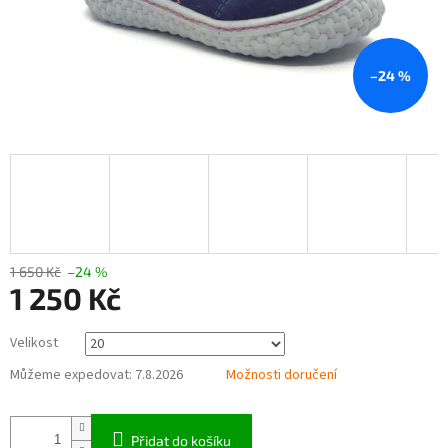
–24 %
1 650 Kč
–24 %
1 250 Kč
Měrná
Velikost
cena:
Můžeme expedovat:
7.8.2026
Možnosti doručení
Přidat do košíku