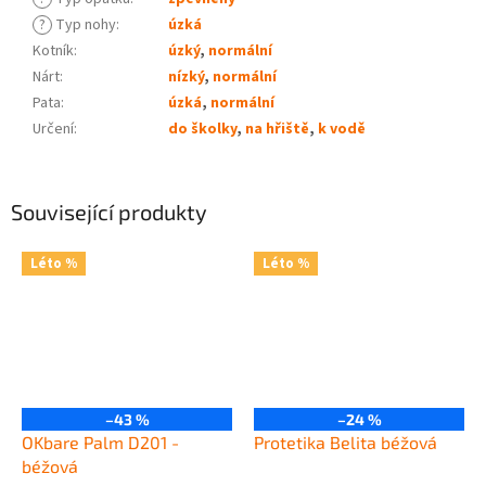
?
Typ nohy
:
úzká
Kotník
:
úzký
,
normální
Nárt
:
nízký
,
normální
Pata
:
úzká
,
normální
Určení
:
do školky
,
na hřiště
,
k vodě
Související produkty
Léto %
Léto %
–43 %
–24 %
OKbare Palm D201 -
Protetika Belita béžová
béžová