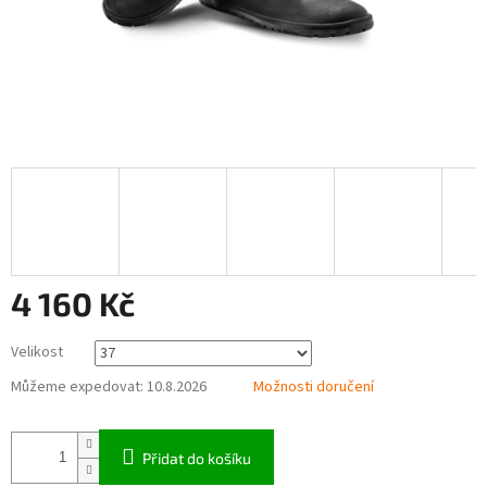
4 160 Kč
Měrná
Velikost
cena:
Můžeme expedovat:
10.8.2026
Možnosti doručení
Přidat do košíku