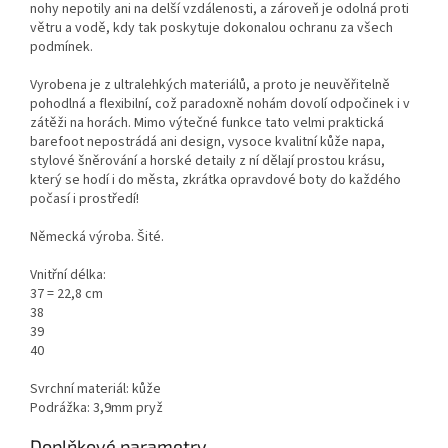
nohy nepotily ani na delší vzdálenosti, a zároveň je odolná proti
větru a vodě, kdy tak poskytuje dokonalou ochranu za všech
podmínek.
Vyrobena je z ultralehkých materiálů, a proto je neuvěřitelně
pohodlná a flexibilní, což paradoxně nohám dovolí odpočinek i v
zátěži na horách. Mimo výtečné funkce tato velmi praktická
barefoot nepostrádá ani design, vysoce kvalitní kůže napa,
stylové šněrování a horské detaily z ní dělají prostou krásu,
který se hodí i do města, zkrátka opravdové boty do každého
počasí i prostředí!
Německá výroba. Šité.
Vnitřní délka:
37 = 22,8 cm
38
39
40
Svrchní materiál: kůže
Podrážka: 3,9mm pryž
Doplňkové parametry