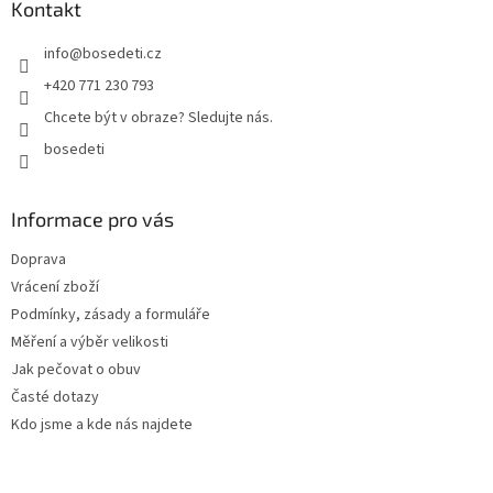
a
Kontakt
t
info
@
bosedeti.cz
í
+420 771 230 793
Chcete být v obraze? Sledujte nás.
bosedeti
Informace pro vás
Doprava
Vrácení zboží
Podmínky, zásady a formuláře
Měření a výběr velikosti
Jak pečovat o obuv
Časté dotazy
Kdo jsme a kde nás najdete