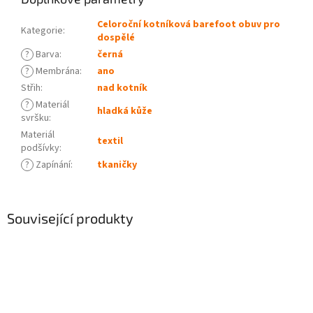
Celoroční kotníková barefoot obuv pro
Kategorie
:
dospělé
?
Barva
:
černá
?
Membrána
:
ano
Střih
:
nad kotník
?
Materiál
hladká kůže
svršku
:
Materiál
textil
podšívky
:
?
Zapínání
:
tkaničky
Související produkty