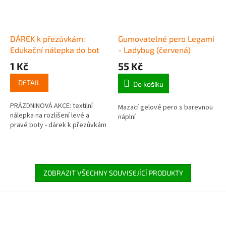
DÁREK k přezůvkám:
Gumovatelné pero Legami
Edukační nálepka do bot
- Ladybug (červená)
1 Kč
55 Kč
DETAIL
Do košíku
PRÁZDNINOVÁ AKCE: textilní
Mazací gelové pero s barevnou
nálepka na rozlišení levé a
náplní
pravé boty - dárek k přezůvkám
ZOBRAZIT VŠECHNY SOUVISEJÍCÍ PRODUKTY
Z
á
p