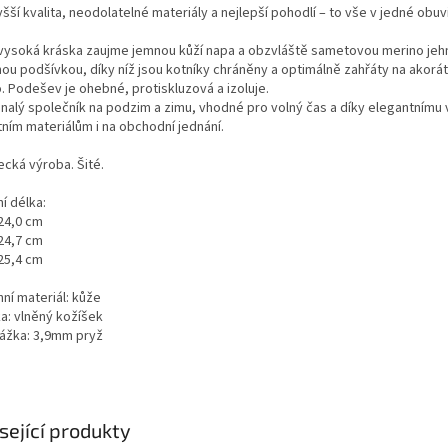
šší kvalita, neodolatelné materiály a nejlepší pohodlí – to vše v jedné obuvi
vysoká kráska zaujme jemnou kůží napa a obzvláště sametovou merino jeh
nou podšívkou, díky níž jsou kotníky chráněny a optimálně zahřáty na akorá
. Podešev je ohebné, protiskluzová a izoluje.
nalý společník na podzim a zimu, vhodné pro volný čas a díky elegantnímu 
tním materiálům i na obchodní jednání.
cká výroba. Šité.
ní délka:
 24,0 cm
 24,7 cm
 25,4 cm
ní materiál: kůže
ka: vlněný kožíšek
ážka: 3,9mm pryž
sející produkty