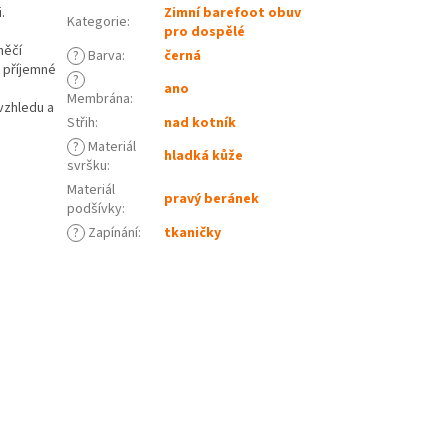
.
Zimní barefoot obuv
Kategorie
:
pro dospělé
něčí
?
Barva
:
černá
t příjemné
?
ano
Membrána
:
vzhledu a
Střih
:
nad kotník
?
Materiál
hladká kůže
svršku
:
Materiál
pravý beránek
podšívky
:
?
Zapínání
:
tkaničky