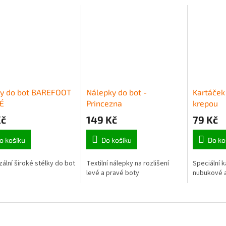
ky do bot BAREFOOT
Nálepky do bot -
Kartáček
É
Princezna
krepou
Kč
149 Kč
79 Kč
o košíku
Do košíku
Do ko
zální široké stélky do bot
Textilní nálepky na rozlišení
Speciální k
levé a pravé boty
nubukové 