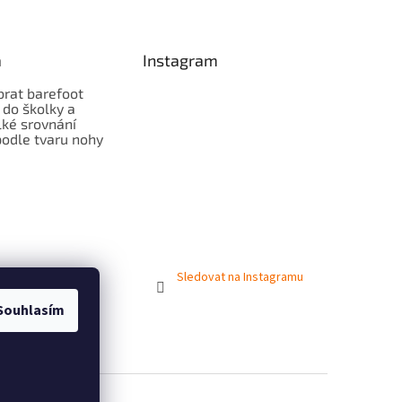
a
Instagram
brat barefoot
 do školky a
lké srovnání
odle tvaru nohy
Sledovat na Instagramu
Souhlasím