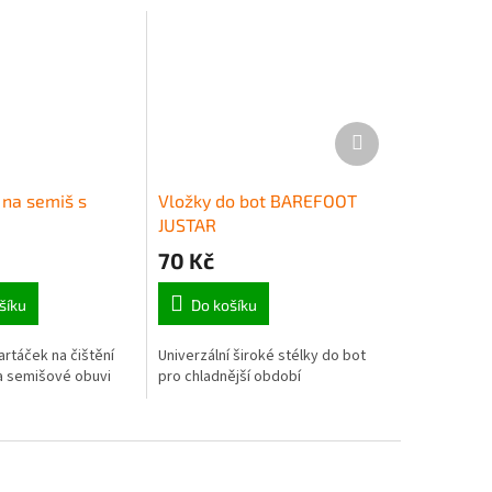
Další
produkt
 na semiš s
Vložky do bot BAREFOOT
JUSTAR
70 Kč
šíku
Do košíku
artáček na čištění
Univerzální široké stélky do bot
a semišové obuvi
pro chladnější období