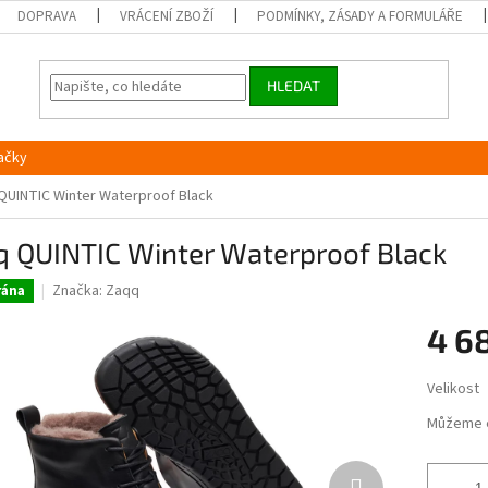
DOPRAVA
VRÁCENÍ ZBOŽÍ
PODMÍNKY, ZÁSADY A FORMULÁŘE
HLEDAT
ačky
QUINTIC Winter Waterproof Black
q QUINTIC Winter Waterproof Black
Značka:
Zaqq
ána
4 6
Měrná
Velikost
cena:
Můžeme 