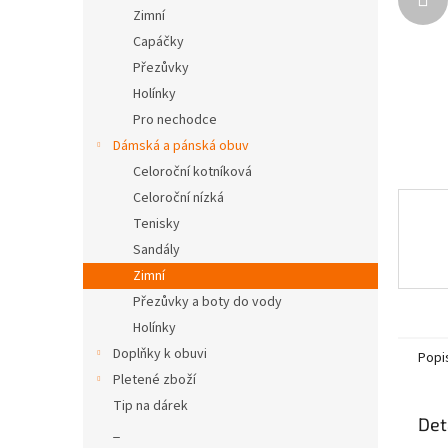
n
Zimní
e
Capáčky
l
Přezůvky
Holínky
Pro nechodce
Dámská a pánská obuv
Celoroční kotníková
Celoroční nízká
Tenisky
Sandály
Zimní
Přezůvky a boty do vody
Holínky
Doplňky k obuvi
Popi
Pletené zboží
Tip na dárek
Det
_