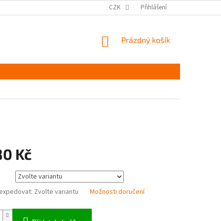
MĚŘENÍ A VÝBĚR VELIKOSTI
JAK PEČOVAT O OBUV
CZK
Přihlášení
ČASTÉ DOTAZ
NÁKUPNÍ
Prázdný košík
KOŠÍK
80 Kč
expedovat:
Zvolte variantu
Možnosti doručení