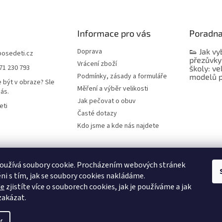
Informace pro vás
Poradn
Doprava
👟 Jak vy
bosedeti.cz
přezůvky
Vrácení zboží
71 230 793
školy: ve
Podmínky, zásady a formuláře
modelů p
 být v obraze? Sle
Měření a výběr velikosti
nás.
Jak pečovat o obuv
eti
Časté dotazy
Kdo jsme a kde nás najdete
oužívá soubory cookie. Procházením webových stránek
ni s tím, jak se soubory cookies nakládáme.
de
zjistíte více o souborech cookies, jak je používáme a jak
 zakázat.