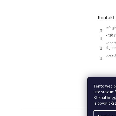
p
a
t
Kontakt
í
info
@
+420 7
Chcete
dujte 
bosed
Tento web p
jste srozumě
Kliknutím
z
je povolit či