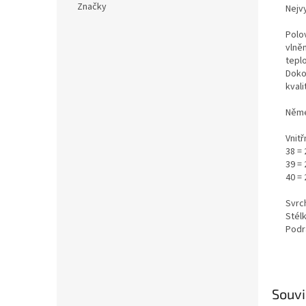
Značky
Nejvy
Polo
vlně
teplo
Doko
kvali
Něme
Vnitř
38 =
39 =
40 =
Svrch
Stél
Podr
Souvi