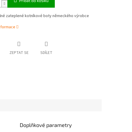
Přidat do košíku
né zateplené kotníkové boty německého výrobce
informace
ZEPTAT SE
SDÍLET
Doplňkové parametry