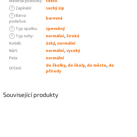
Materiál podšívky
:
textil
?
Zapínání
:
suchý zip
?
Barva
barevná
podešve
:
?
Typ opatku
:
zpevněný
?
Typ nohy
:
normální
,
široká
Kotník
:
úzký
,
normální
Nárt
:
normální
,
vysoký
Pata
:
normální
do školky
,
do školy
,
do města
,
do
Určení
:
přírody
Související produkty