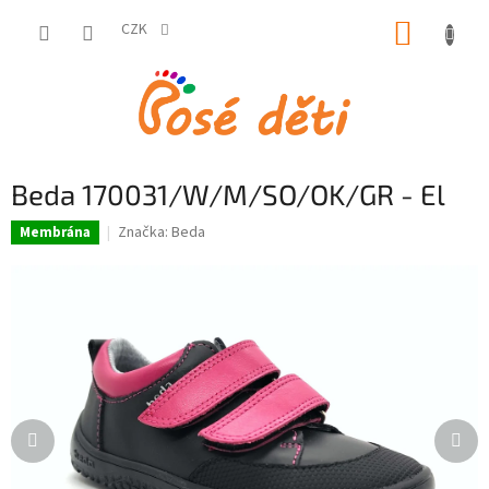
Přejít
NÁKUP
na
CZK
obsah
KOŠÍK
Beda 170031/W/M/SO/OK/GR - El
Značka:
Beda
Membrána