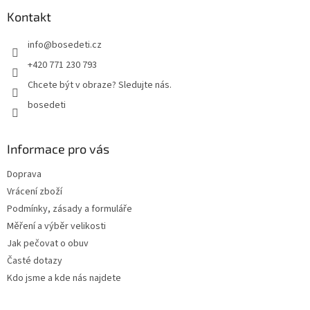
p
a
Kontakt
t
info
@
bosedeti.cz
í
+420 771 230 793
Chcete být v obraze? Sledujte nás.
bosedeti
Informace pro vás
Doprava
Vrácení zboží
Podmínky, zásady a formuláře
Měření a výběr velikosti
Jak pečovat o obuv
Časté dotazy
Kdo jsme a kde nás najdete