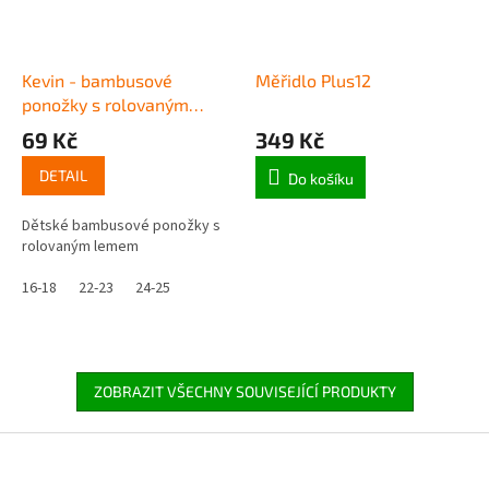
Kevin - bambusové
Měřidlo Plus12
ponožky s rolovaným
lemem
69 Kč
349 Kč
DETAIL
Do košíku
Dětské bambusové ponožky s
rolovaným lemem
16-18
22-23
24-25
ZOBRAZIT VŠECHNY SOUVISEJÍCÍ PRODUKTY
Z
á