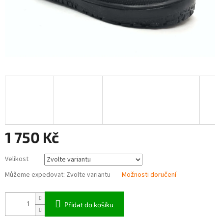
1 750 Kč
Měrná
Velikost
cena:
Můžeme expedovat:
Zvolte variantu
Možnosti doručení
Přidat do košíku