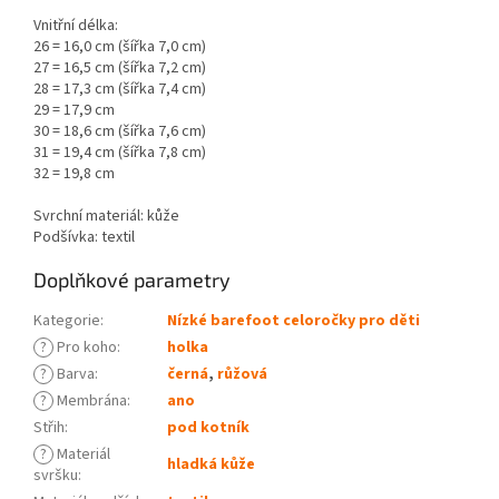
Vnitřní délka:
26 = 16,0 cm (šířka 7,0 cm)
27 = 16,5 cm (šířka 7,2 cm)
28 = 17,3 cm (šířka 7,4 cm)
29 = 17,9 cm
30 = 18,6 cm (šířka 7,6 cm)
31 = 19,4 cm (šířka 7,8 cm)
32 = 19,8 cm
Svrchní materiál: kůže
Podšívka: textil
Doplňkové parametry
Kategorie
:
Nízké barefoot celoročky pro děti
?
Pro koho
:
holka
?
Barva
:
černá
,
růžová
?
Membrána
:
ano
Střih
:
pod kotník
?
Materiál
hladká kůže
svršku
: