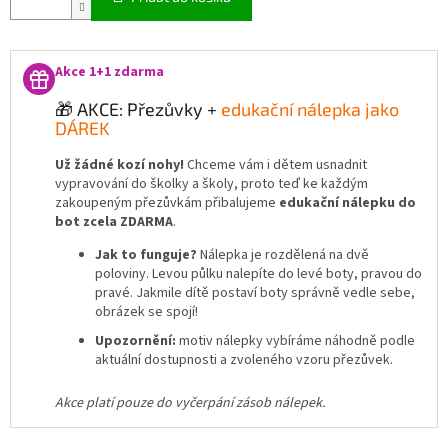
Akce 1+1 zdarma
🎁 AKCE: Přezůvky +
edukační nálepka jako
DÁREK
Už žádné kozí nohy!
Chceme vám i dětem usnadnit
vypravování do školky a školy, proto teď ke každým
zakoupeným přezůvkám přibalujeme
edukační nálepku do
bot zcela ZDARMA
.
Jak to funguje?
Nálepka je rozdělená na dvě
poloviny. Levou půlku nalepíte do levé boty, pravou do
pravé. Jakmile dítě postaví boty správně vedle sebe,
obrázek se spojí!
Upozornění:
motiv nálepky vybíráme náhodně podle
aktuální dostupnosti a zvoleného vzoru přezůvek.
Akce platí pouze do vyčerpání zásob nálepek.