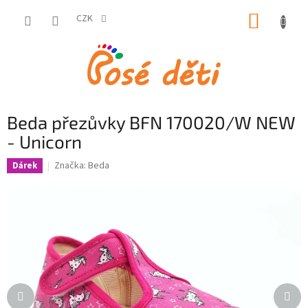
Přejít
NÁKUP
na
CZK
obsah
KOŠÍK
Beda přezůvky BFN 170020/W NEW
- Unicorn
Značka:
Beda
Dárek