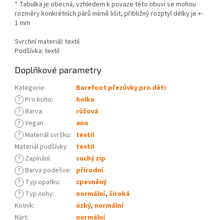
* Tabulka je obecná, vzhledem k povaze této obuvi se mohou
rozměry konkrétních párů mírně lišit, přibližný rozptyl délky je +-
1 mm
Svrchní materiál: textil
Podšívka: textil
Doplňkové parametry
Kategorie
:
Barefoot přezůvky pro děti
?
Pro koho
:
holka
?
Barva
:
růžová
?
Vegan
:
ano
?
Materiál svršku
:
textil
Materiál podšívky
:
textil
?
Zapínání
:
suchý zip
?
Barva podešve
:
přírodní
?
Typ opatku
:
zpevněný
?
Typ nohy
:
normální
,
široká
Kotník
:
úzký
,
normální
Nárt
:
normální