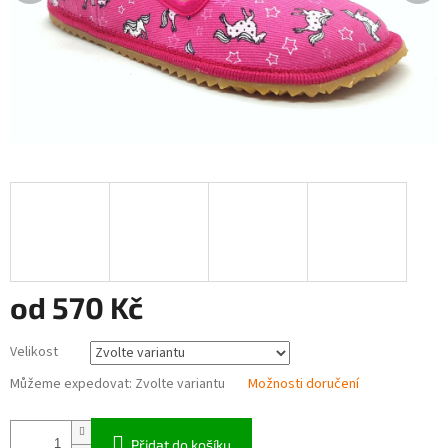
od
570 Kč
Měrná
Velikost
cena:
Můžeme expedovat:
Zvolte variantu
Možnosti doručení
Přidat do košíku