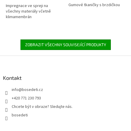
Gumové tkaničky s brzdičkou
Impregnace ve spreji na
všechny materiály včetně
klimamembrán
ZOBRAZIT VŠECHNY SOUVISEJÍCÍ PRODUKTY
Z
á
p
a
Kontakt
t
info
@
bosedeti.cz
í
+420 771 230 793
Chcete být v obraze? Sledujte nás.
bosedeti