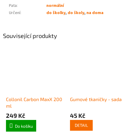
Pata
:
normální
Určení
:
do školky
,
do školy
,
na doma
Související produkty
Collonil Carbon MaxX 200
Gumové tkaničky - sada
ml
249 Kč
45 Kč
DETAIL
Do košíku