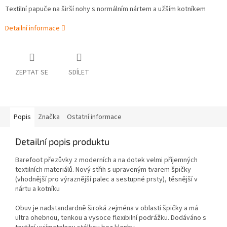
Textilní papuče na širší nohy s normálním nártem a užším kotníkem
Detailní informace
ZEPTAT SE
SDÍLET
Popis
Značka
Ostatní informace
Detailní popis produktu
Barefoot přezůvky z moderních a na dotek velmi příjemných
textilních materiálů. Nový střih s upraveným tvarem špičky
(vhodnější pro výraznější palec a sestupné prsty), těsnější v
nártu a kotníku
Obuv je nadstandardně široká zejména v oblasti špičky a má
ultra ohebnou, tenkou a vysoce flexibilní podrážku.
Dodáváno s