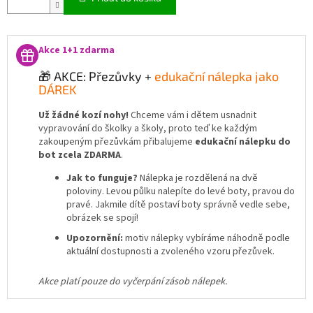
Akce 1+1 zdarma
🎁 AKCE: Přezůvky +
edukační nálepka jako
DÁREK
Už žádné kozí nohy!
Chceme vám i dětem usnadnit
vypravování do školky a školy, proto teď ke každým
zakoupeným přezůvkám přibalujeme
edukační nálepku do
bot zcela ZDARMA
.
Jak to funguje?
Nálepka je rozdělená na dvě
poloviny. Levou půlku nalepíte do levé boty, pravou do
pravé. Jakmile dítě postaví boty správně vedle sebe,
obrázek se spojí!
Upozornění:
motiv nálepky vybíráme náhodně podle
aktuální dostupnosti a zvoleného vzoru přezůvek.
Akce platí pouze do vyčerpání zásob nálepek.