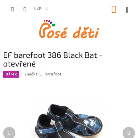
Přejít
NÁKUP
na
CZK
obsah
KOŠÍK
EF barefoot 386 Black Bat -
otevřené
Značka:
EF barefoot
Dárek