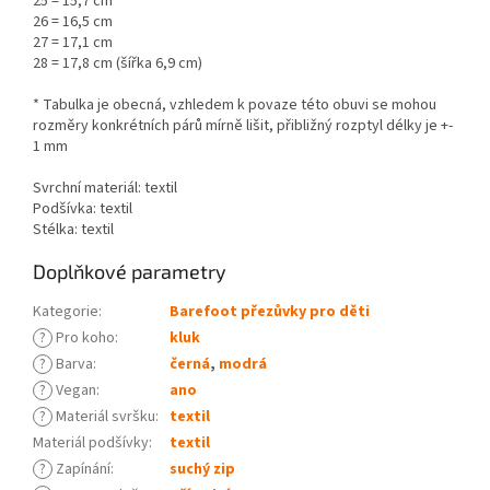
25 = 15,7 cm
26 = 16,5 cm
27 = 17,1 cm
28 = 17,8 cm (šířka 6,9 cm)
* Tabulka je obecná, vzhledem k povaze této obuvi se mohou
rozměry konkrétních párů mírně lišit, přibližný rozptyl délky je +-
1 mm
Svrchní materiál: textil
Podšívka: textil
Stélka: textil
Doplňkové parametry
Kategorie
:
Barefoot přezůvky pro děti
?
Pro koho
:
kluk
?
Barva
:
černá
,
modrá
?
Vegan
:
ano
?
Materiál svršku
:
textil
Materiál podšívky
:
textil
?
Zapínání
:
suchý zip