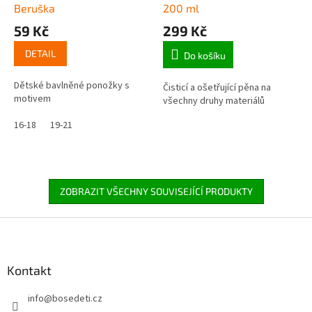
Beruška
200 ml
59 Kč
299 Kč
DETAIL
Do košíku
Dětské bavlněné ponožky s
Čisticí a ošetřující pěna na
motivem
všechny druhy materiálů
16-18
19-21
ZOBRAZIT VŠECHNY SOUVISEJÍCÍ PRODUKTY
Z
á
p
a
Kontakt
t
info
@
bosedeti.cz
í