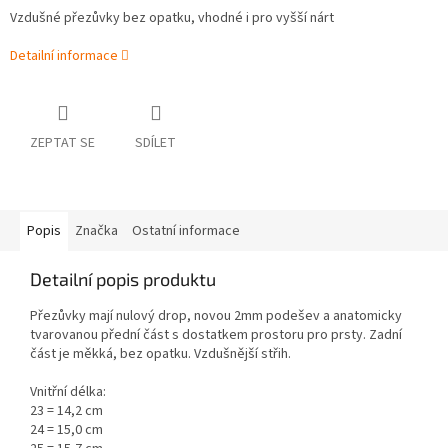
Vzdušné přezůvky bez opatku, vhodné i pro vyšší nárt
Detailní informace
ZEPTAT SE
SDÍLET
Popis
Značka
Ostatní informace
Detailní popis produktu
Přezůvky mají nulový drop, novou 2mm podešev a anatomicky
tvarovanou přední část s dostatkem prostoru pro prsty. Zadní
část je měkká, bez opatku. Vzdušnější střih.
Vnitřní délka:
23 = 14,2 cm
24 = 15,0 cm