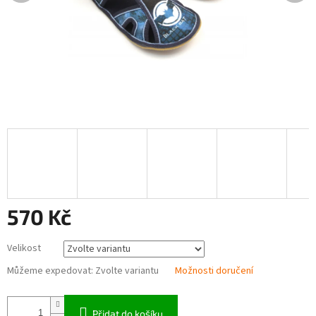
570 Kč
Měrná
Velikost
cena:
Můžeme expedovat:
Zvolte variantu
Možnosti doručení
Přidat do košíku