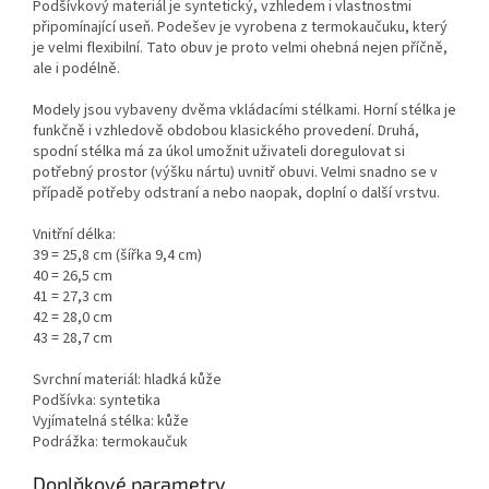
Podšívkový materiál je syntetický, vzhledem i vlastnostmi
připomínající useň. Podešev je vyrobena z termokaučuku, který
je velmi flexibilní. Tato obuv je proto velmi ohebná nejen příčně,
ale i podélně.
Modely jsou vybaveny dvěma vkládacími stélkami. Horní stélka je
funkčně i vzhledově obdobou klasického provedení. Druhá,
spodní stélka má za úkol umožnit uživateli doregulovat si
potřebný prostor (výšku nártu) uvnitř obuvi. Velmi snadno se v
případě potřeby odstraní a nebo naopak, doplní o další vrstvu.
Vnitřní délka:
39 = 25,8 cm (šířka 9,4 cm)
40 = 26,5 cm
41 = 27,3 cm
42 = 28,0 cm
43 = 28,7 cm
Svrchní materiál: hladká kůže
Podšívka: syntetika
Vyjímatelná stélka: kůže
Podrážka: termokaučuk
Doplňkové parametry