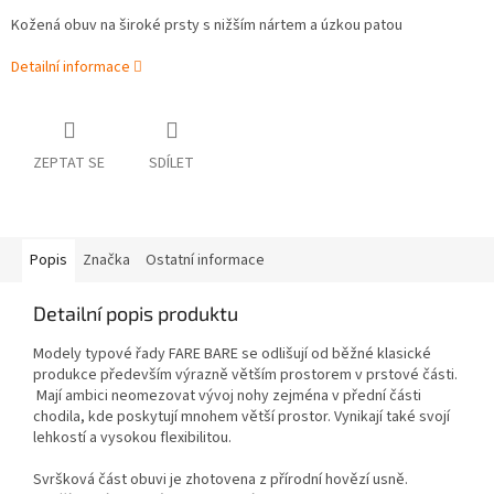
Kožená obuv na široké prsty s nižším nártem a úzkou patou
Detailní informace
ZEPTAT SE
SDÍLET
Popis
Značka
Ostatní informace
Detailní popis produktu
Modely typové řady FARE BARE se odlišují od běžné klasické
produkce především výrazně větším prostorem v prstové části.
Mají ambici neomezovat vývoj nohy zejména v přední části
chodila, kde poskytují mnohem větší prostor. Vynikají také svojí
lehkostí a vysokou flexibilitou.
Svršková část obuvi je zhotovena z přírodní hovězí usně.