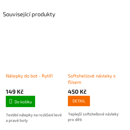
Související produkty
Nálepky do bot - Rytíři
Softshellové návleky s
flísem
149 Kč
450 Kč
DETAIL
Do košíku
Teplejší softshellové návleky
Textilní nálepky na rozlišení levé
pro děti
a pravé boty