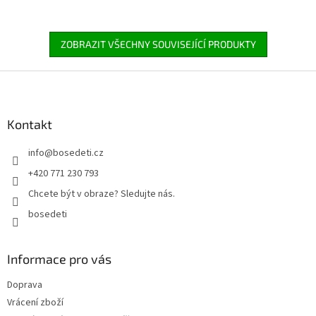
ZOBRAZIT VŠECHNY SOUVISEJÍCÍ PRODUKTY
Z
á
p
a
Kontakt
t
info
@
bosedeti.cz
í
+420 771 230 793
Chcete být v obraze? Sledujte nás.
bosedeti
Informace pro vás
Doprava
Vrácení zboží