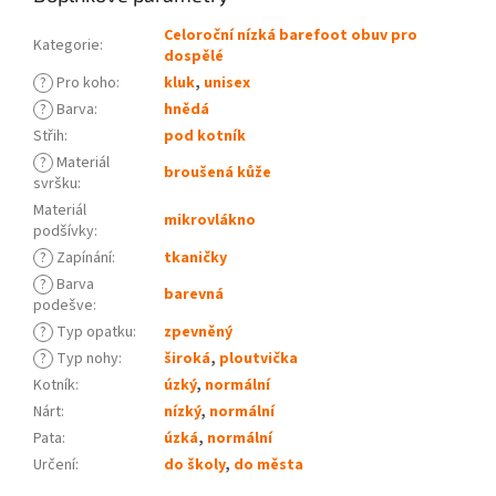
Celoroční nízká barefoot obuv pro
Kategorie
:
dospělé
?
Pro koho
:
kluk
,
unisex
?
Barva
:
hnědá
Střih
:
pod kotník
?
Materiál
broušená kůže
svršku
:
Materiál
mikrovlákno
podšívky
:
?
Zapínání
:
tkaničky
?
Barva
barevná
podešve
:
?
Typ opatku
:
zpevněný
?
Typ nohy
:
široká
,
ploutvička
Kotník
:
úzký
,
normální
Nárt
:
nízký
,
normální
Pata
:
úzká
,
normální
Určení
:
do školy
,
do města