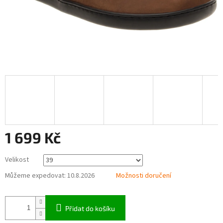
1 699 Kč
Měrná
Velikost
cena:
Můžeme expedovat:
10.8.2026
Možnosti doručení
Přidat do košíku