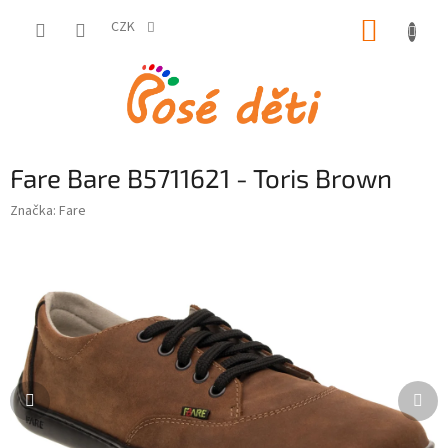
Přejít
NÁKUP
na
CZK
obsah
KOŠÍK
Fare Bare B5711621 - Toris Brown
Značka:
Fare