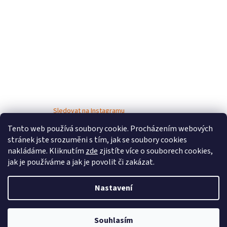
Sledovat na Instagramu
Tento web používá soubory cookie. Procházením webových
stránek jste srozuměni s tím, jak se soubory cookies
nakládáme. Kliknutím
zde
zjistíte více o souborech cookies,
jak je používáme a jak je povolit či zakázat.
Nastavení
Vytvořil Shoptet
Souhlasím
Copyright 2026
Bosé děti
. Všechna práva vyhrazena.