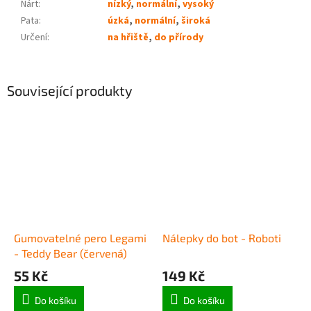
Nárt
:
nízký
,
normální
,
vysoký
Pata
:
úzká
,
normální
,
široká
Určení
:
na hřiště
,
do přírody
Související produkty
Gumovatelné pero Legami
Nálepky do bot - Roboti
- Teddy Bear (červená)
55 Kč
149 Kč
Do košíku
Do košíku