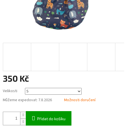
350 Kč
Měrná
Velikosti
cena:
Můžeme expedovat:
7.8.2026
Možnosti doručení
Přidat do košíku