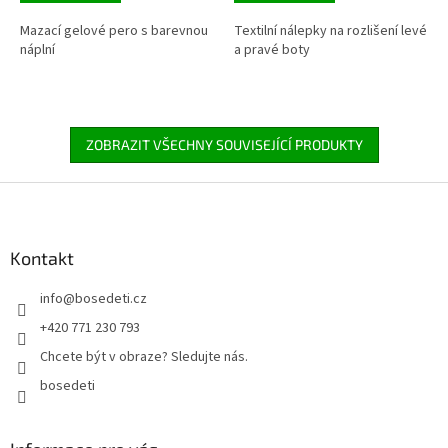
Mazací gelové pero s barevnou
Textilní nálepky na rozlišení levé
náplní
a pravé boty
ZOBRAZIT VŠECHNY SOUVISEJÍCÍ PRODUKTY
Z
á
p
a
Kontakt
t
info
@
bosedeti.cz
í
+420 771 230 793
Chcete být v obraze? Sledujte nás.
bosedeti