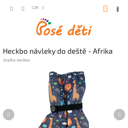
Přejít
NÁKUP
na
CZK
obsah
KOŠÍK
Heckbo návleky do deště - Afrika
Značka:
Heckbo