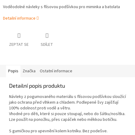
Voděodolné návleky s flísovou podšívkou pro miminka a batolata
Detailní informace
ZEPTAT SE
SDÍLET
Popis
Značka
Ostatní informace
Detailní popis produktu
Návleky z pogumovaného materiálu s flísovou podšívkou sloužící
jako ochrana před vlhkem a chladem. Podlepené švy zajišťují
100% odolnost proti vodě a větru.
Vhodné pro děti, které si pouze stoupají, nebo do šátku/nosítka.
Lze použít na ponožku, přes capáček nebo měkkou botičku.
S gumičkou pro upevnění kolem kotníku. Bez podešve.