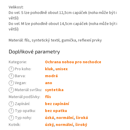
Velikost:
Do vel. S lze pohodlně obout 12,5cm capáček (noha může být i
větší)
Do vel. M lze pohodlně obout 14,5cm capáček (noha může být i
větší)
Materiál: flís, syntetický textil, gumička, reflexní prvky
Doplňkové parametry
Kategorie
:
Ochrana nohou pro nechodce
?
Pro koho
:
kluk
,
unisex
?
Barva
:
modrá
?
Vegan
:
ano
?
Materiál svršku
:
syntetika
Materiál podšívky
:
flís
?
Zapínání
:
bez zapínání
?
Typ opatku
:
bez opatku
?
Typ nohy
:
úzká
,
normální
,
široká
Kotník
:
úzký
,
normální
,
široký