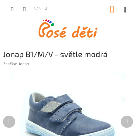
Přejít
NÁKUP
na
CZK
obsah
KOŠÍK
Jonap B1/M/V - světle modrá
Značka:
Jonap