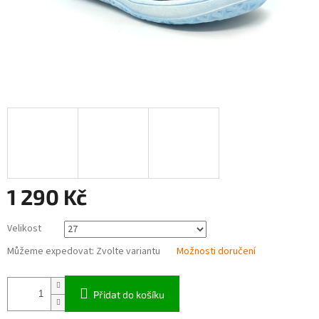
1 290 Kč
Měrná
Velikost
cena:
Můžeme expedovat:
Zvolte variantu
Možnosti doručení
Přidat do košíku