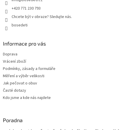
info
@
bosedeti.cz
í
+420 771 230 793
Chcete být v obraze? Sledujte nás.
bosedeti
Informace pro vás
Doprava
Vrácení zboží
Podmínky, zásady a formuláře
Měření a výběr velikosti
Jak pečovat o obuv
Časté dotazy
Kdo jsme a kde nás najdete
Poradna