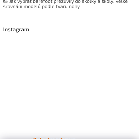
👟 Jak vybrat barefoot přezůvky do školky a školy: velké
srovnání modelů podle tvaru nohy
Instagram