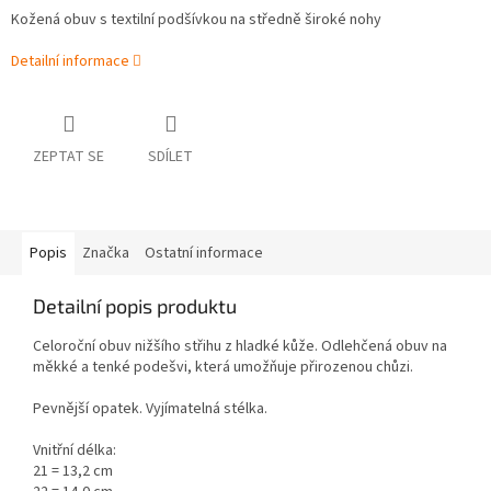
Kožená obuv s textilní podšívkou na středně široké nohy
Detailní informace
ZEPTAT SE
SDÍLET
Popis
Značka
Ostatní informace
Detailní popis produktu
Celoroční obuv nižšího střihu z hladké kůže. Odlehčená obuv na
měkké a tenké podešvi, která umožňuje přirozenou chůzi.
Pevnější opatek. Vyjímatelná stélka.
Vnitřní délka:
21 = 13,2 cm