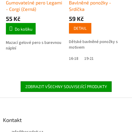
Gumovatelné pero Legami
Bavlněné ponožky -
- Corgi (černá)
Srdíčka
55 Kč
59 Kč
DETAIL
Do košíku
Dětské bavlněné ponožky s
Mazací gelové pero s barevnou
motivem
náplní
16-18
19-21
ZOBRAZIT VŠECHNY SOUVISEJÍCÍ PRODUKTY
Z
á
p
a
Kontakt
t