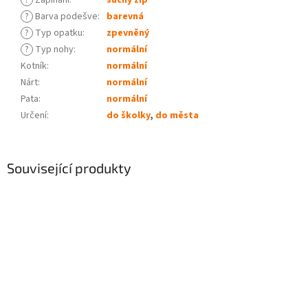
?
Zapínání
:
suchý zip
?
Barva podešve
:
barevná
?
Typ opatku
:
zpevněný
?
Typ nohy
:
normální
Kotník
:
normální
Nárt
:
normální
Pata
:
normální
Určení
:
do školky
,
do města
Související produkty