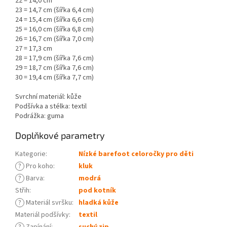
22 = 14,0 cm
23 = 14,7 cm (šířka 6,4 cm)
24 = 15,4 cm (šířka 6,6 cm)
25 = 16,0 cm (šířka 6,8 cm)
26 = 16,7 cm (šířka 7,0 cm)
27 = 17,3 cm
28 = 17,9 cm (šířka 7,6 cm)
29 = 18,7 cm (šířka 7,6 cm)
30 = 19,4 cm (šířka 7,7 cm)
Svrchní materiál: kůže
Podšívka a stélka: textil
Podrážka: guma
Doplňkové parametry
Kategorie
:
Nízké barefoot celoročky pro děti
?
Pro koho
:
kluk
?
Barva
:
modrá
Střih
:
pod kotník
?
Materiál svršku
:
hladká kůže
Materiál podšívky
:
textil