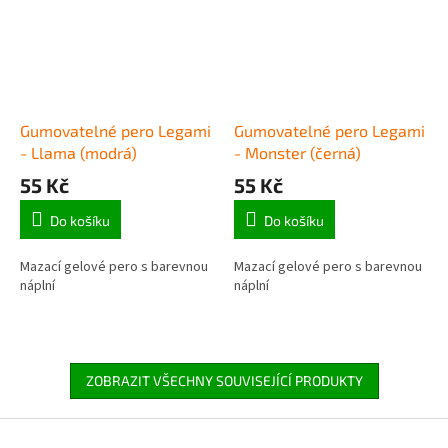
Gumovatelné pero Legami
Gumovatelné pero Legami
- Llama (modrá)
- Monster (černá)
55 Kč
55 Kč
Do košíku
Do košíku
Mazací gelové pero s barevnou
Mazací gelové pero s barevnou
náplní
náplní
ZOBRAZIT VŠECHNY SOUVISEJÍCÍ PRODUKTY
Z