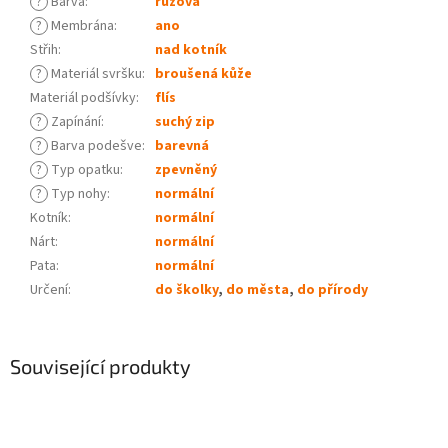
?
Barva
:
růžová
?
Membrána
:
ano
Střih
:
nad kotník
?
Materiál svršku
:
broušená kůže
Materiál podšívky
:
flís
?
Zapínání
:
suchý zip
?
Barva podešve
:
barevná
?
Typ opatku
:
zpevněný
?
Typ nohy
:
normální
Kotník
:
normální
Nárt
:
normální
Pata
:
normální
Určení
:
do školky
,
do města
,
do přírody
Související produkty