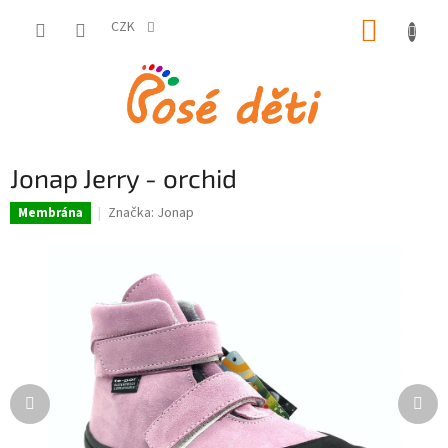
Přejít
NÁKUP
na
CZK
obsah
KOŠÍK
Jonap Jerry - orchid
Značka:
Jonap
Membrána