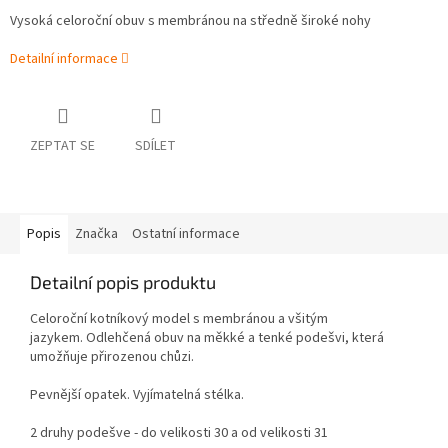
Vysoká celoroční obuv s membránou na středně široké nohy
Detailní informace
ZEPTAT SE
SDÍLET
Popis
Značka
Ostatní informace
Detailní popis produktu
Celoroční kotníkový model s membránou a všitým
jazykem.
Odlehčená obuv na měkké a tenké podešvi, která
umožňuje přirozenou chůzi.
Pevnější opatek. Vyjímatelná stélka.
2 druhy podešve - do velikosti 30 a od velikosti 31