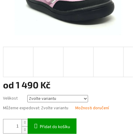
od
1 490 Kč
Měrná
Velikost
cena:
Můžeme expedovat:
Zvolte variantu
Možnosti doručení
Přidat do košíku