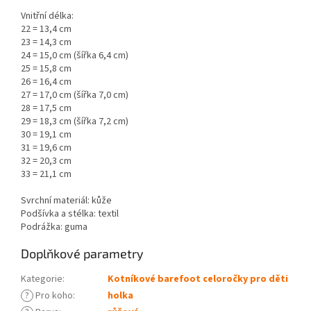
Vnitřní délka:
22 = 13,4 cm
23 = 14,3 cm
24 = 15,0 cm (šířka 6,4 cm)
25 = 15,8 cm
26 = 16,4 cm
27 = 17,0 cm (šířka 7,0 cm)
28 = 17,5 cm
29 = 18,3 cm (šířka 7,2 cm)
30 = 19,1 cm
31 = 19,6 cm
32 = 20,3 cm
33 = 21,1 cm
Svrchní materiál: kůže
Podšívka a stélka: textil
Podrážka: guma
Doplňkové parametry
Kategorie
:
Kotníkové barefoot celoročky pro děti
?
Pro koho
:
holka