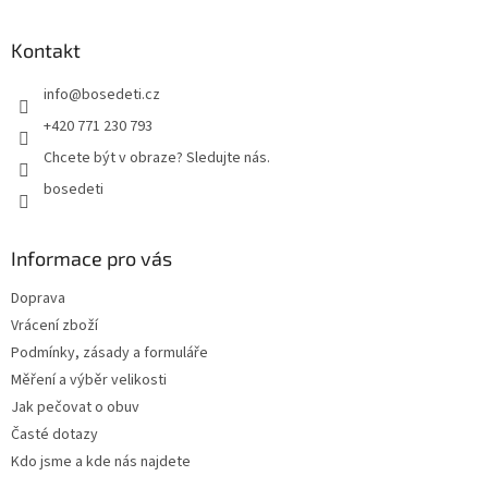
á
p
a
Kontakt
t
info
@
bosedeti.cz
í
+420 771 230 793
Chcete být v obraze? Sledujte nás.
bosedeti
Informace pro vás
Doprava
Vrácení zboží
Podmínky, zásady a formuláře
Měření a výběr velikosti
Jak pečovat o obuv
Časté dotazy
Kdo jsme a kde nás najdete