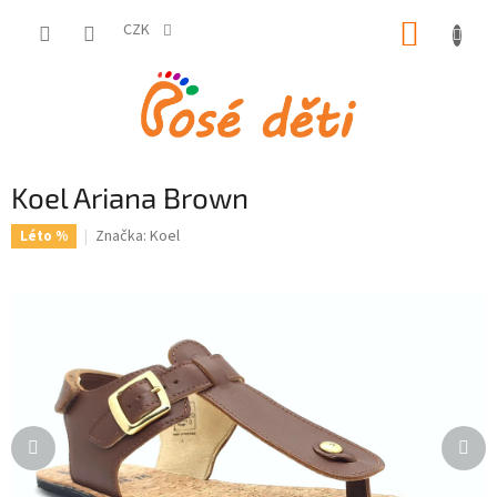
Přejít
NÁKUP
na
CZK
obsah
KOŠÍK
Koel Ariana Brown
Značka:
Koel
Léto %