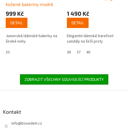
kožené baleríny modré
999 Kč
1 490 Kč
DETAIL
DETAIL
Juniorské/dámské baleríny na
Elegantní dámské barefoot
široké nohy
sandály na širší prsty
33
36
37
40
ZOBRAZIT VŠECHNY SOUVISEJÍCÍ PRODUKTY
Z
á
p
a
Kontakt
t
info
@
bosedeti.cz
í