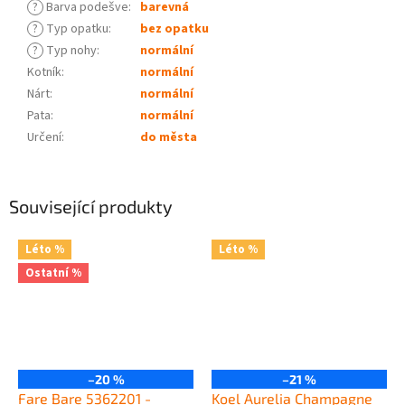
?
Barva podešve
:
barevná
?
Typ opatku
:
bez opatku
?
Typ nohy
:
normální
Kotník
:
normální
Nárt
:
normální
Pata
:
normální
Určení
:
do města
Související produkty
Léto %
Léto %
Ostatní %
–20 %
–21 %
Fare Bare 5362201 -
Koel Aurelia Champagne