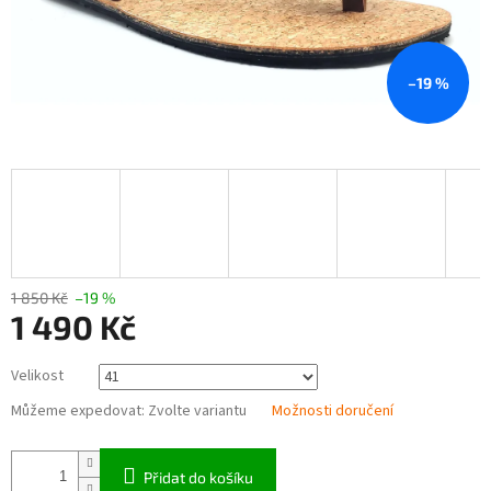
–19 %
1 850 Kč
–19 %
1 490 Kč
Měrná
Velikost
cena:
Můžeme expedovat:
Zvolte variantu
Možnosti doručení
Přidat do košíku