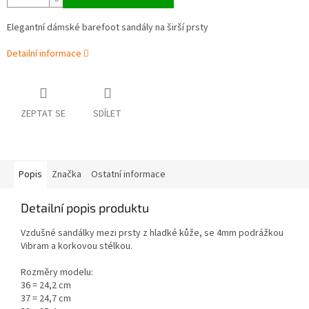
Elegantní dámské barefoot sandály na širší prsty
Detailní informace
ZEPTAT SE
SDÍLET
Popis
Značka
Ostatní informace
Detailní popis produktu
Vzdušné sandálky mezi prsty z hladké kůže, se 4mm podrážkou
Vibram a korkovou stélkou.
Rozměry modelu:
36 = 24,2 cm
37 = 24,7 cm