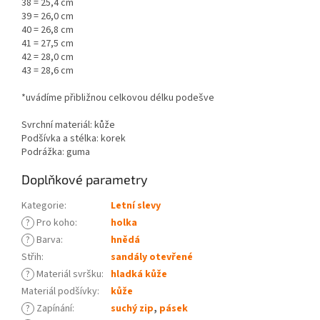
38 = 25,4 cm
39 = 26,0 cm
40 = 26,8 cm
41 = 27,5 cm
42 = 28,0 cm
43 = 28,6 cm
*uvádíme přibližnou celkovou délku podešve
Svrchní materiál: kůže
Podšívka a stélka: korek
Podrážka: guma
Doplňkové parametry
Kategorie
:
Letní slevy
?
Pro koho
:
holka
?
Barva
:
hnědá
Střih
:
sandály otevřené
?
Materiál svršku
:
hladká kůže
Materiál podšívky
:
kůže
?
Zapínání
:
suchý zip
,
pásek