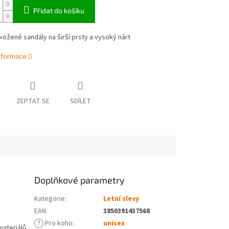
Přidat do košíku
ožené sandály na širší prsty a vysoký nárt
informace
ZEPTAT SE
SDÍLET
Doplňkové parametry
Kategorie
:
Letní slevy
EAN
:
3850391437568
?
Pro koho
:
unisex
materiálů