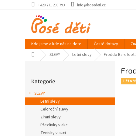
Přejít
+420 771 230 793
info@bosedeti.cz
na
obsah
Kdo jsme a kde nás najdete
Časté dotazy
Zn
Domů
SLEVY
Letní slevy
Froddo Barefoot S
P
Frod
o
Přeskočit
s
Kategorie
kategorie
Léto 
t
r
SLEVY
a
Letní slevy
n
Celoroční slevy
n
í
Zimní slevy
p
Přezůvky v akci
a
Tenisky v akci