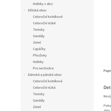
n
Holínky v akci
e
Dětská obuv
l
Celoroční kotníkové
Celoroční nízké
Tenisky
Sandály
Zimní
Capáčky
Přezůvky
Holínky
Pro nechodce
Popi
Dámská a pánská obuv
Celoroční kotníková
Det
Celoroční nízká
Tenisky
Nový
Sandály
Poho
Zimní
zipu