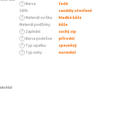
?
Barva
:
šedá
Střih
:
sandály otevřené
?
Materiál svršku
:
hladká kůže
Materiál podšívky
:
kůže
?
Zapínání
:
suchý zip
?
Barva podešve
:
přírodní
?
Typ opatku
:
zpevněný
?
Typ nohy
:
normální
onkrétní