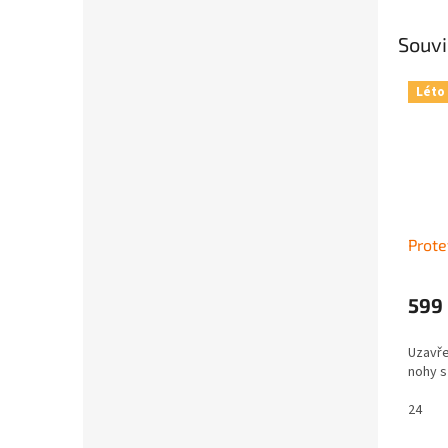
Souvi
Léto
Prote
599
Uzavře
nohy s
24