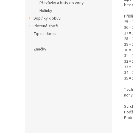
Přezůvky a boty do vody
bez 
Holínky
Přibl
Doplňky k obuvi
25 = 
Pletené zboží
26 = 
27 = 
Tip na dárek
28 = 
_
29 = 
Značky
30 = 
31 = 
32 = 
33 = 
34 = 
35 = 
* vzh
nohy
Svrch
Podš
Podr