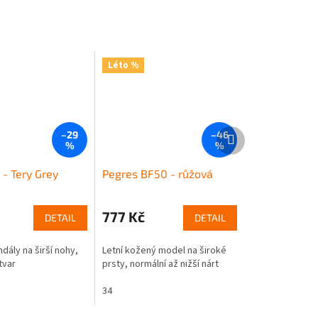
Léto %
Další
–29
–46
produkt
%
%
 - Tery Grey
Pegres BF50 - růžová
777 Kč
DETAIL
DETAIL
dály na širší nohy,
Letní kožený model na široké
tvar
prsty, normální až nižší nárt
34