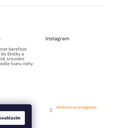
a
Instagram
brat barefoot
 do školky a
lké srovnání
odle tvaru nohy
Sledovat na Instagramu
Souhlasím