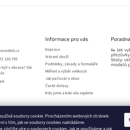
Informace pro vás
Poradn
Doprava
👟 Jak vy
bosedeti.cz
přezůvky
Vrácení zboží
71 230 793
školy: ve
Podmínky, zásady a formuláře
modelů p
 být v obraze? Sle
Měření a výběr velikosti
nás.
Jak pečovat o obuv
eti
Časté dotazy
Kdo jsme a kde nás najdete
oužívá soubory cookie. Procházením webových stránek
ni s tím, jak se soubory cookies nakládáme.
de
zjistíte více o souborech cookies, jak je používáme a jak