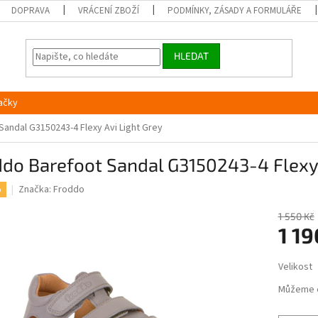
DOPRAVA
VRÁCENÍ ZBOŽÍ
PODMÍNKY, ZÁSADY A FORMULÁŘE
HLEDAT
ačky
andal G3150243-4 Flexy Avi Light Grey
do Barefoot Sandal G3150243-4 Flexy 
Značka:
Froddo
%
1 550 Kč
1 19
Měrná
Velikost
cena:
Můžeme 