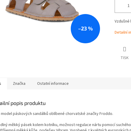
Vzdušné k
–23 %
Detailní 
TISK
s
Značka
Ostatní informace
ailní popis produktu
 model páskových sandálků oblíbené chorvatské značky Froddo.
dlný měkký pásek kolem kotníku, možnost regulace nártu pomocí suchého
. Příjemná měkká kůže, podešev Vibram. Vyrobené z kvalitních evropských 