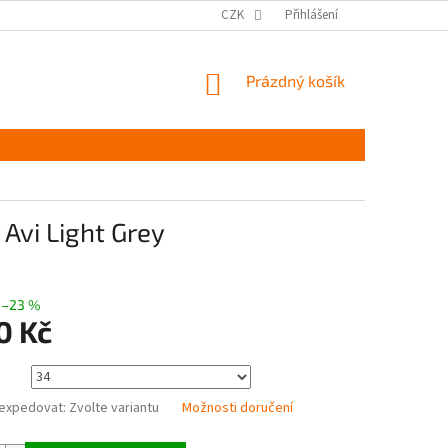
MĚŘENÍ A VÝBĚR VELIKOSTI
JAK PEČOVAT O OBUV
CZK
Přihlášení
ČASTÉ DOTAZ
NÁKUPNÍ
Prázdný košík
KOŠÍK
Avi Light Grey
–23 %
0 Kč
expedovat:
Zvolte variantu
Možnosti doručení