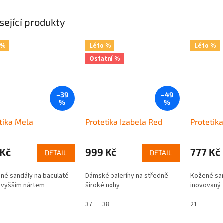
sející produkty
 %
Léto %
Léto %
Ostatní %
–39
–49
%
%
tika Mela
Protetika Izabela Red
Protetika
 Kč
999 Kč
777 Kč
DETAIL
DETAIL
né sandály na baculaté
Dámské baleríny na středně
Kožené san
 vyšším nártem
široké nohy
inovovaný 
37
38
21