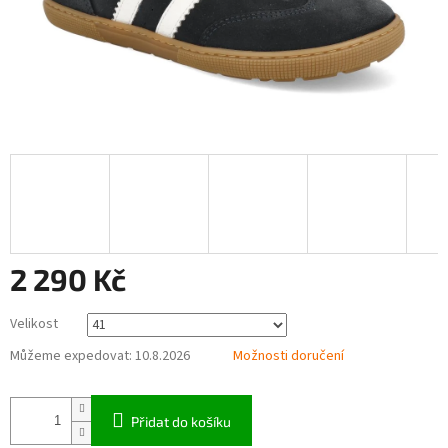
2 290 Kč
Měrná
Velikost
cena:
Můžeme expedovat:
10.8.2026
Možnosti doručení
Přidat do košíku