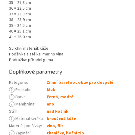
35 = 21,8 cm
36 = 22,5 cm
37 = 23,3 cm
38 = 23,9 cm
39 = 24,5 cm
40 = 25,1 cm
41 = 26,0 cm
Svrchní materiál: kůže
Podšívka a stélka: merino vlna
Podrážka: přírodní guma
Doplňkové parametry
Kategorie
:
Zimní barefoot obuv pro dospělé
?
Pro koho
:
kluk
?
Barva
:
černá
,
modrá
?
Membrána
:
ano
Střih
:
nad kotník
?
Materiál svršku
:
broušená kůže
Materiál podšívky
:
vlna
,
flís
?
Zapínání
:
tkaničky
,
boční zip