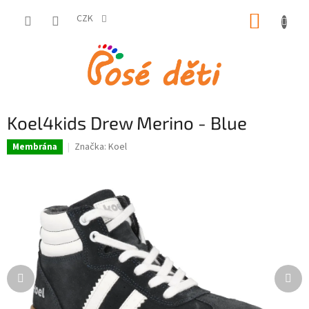
Přejít
NÁKUP
na
CZK
obsah
KOŠÍK
Koel4kids Drew Merino - Blue
Značka:
Koel
Membrána