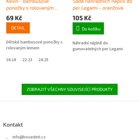
Kevin - bambusové
Sada náhradních náplní do
ponožky s rolovaným
per Legami - oranžová
lemem
69 Kč
105 Kč
DETAIL
Do košíku
Dětské bambusové ponožky s
Náhradní náplně do
rolovaným lemem
gumovatelných per Legami
16-18
22-23
24-25
ZOBRAZIT VŠECHNY SOUVISEJÍCÍ PRODUKTY
Z
á
p
a
Kontakt
t
info
@
bosedeti.cz
í