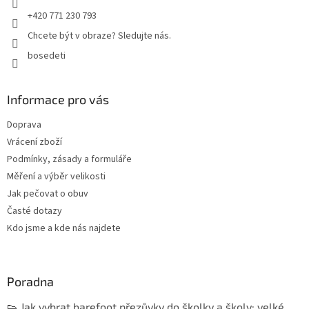
+420 771 230 793
Chcete být v obraze? Sledujte nás.
bosedeti
Informace pro vás
Doprava
Vrácení zboží
Podmínky, zásady a formuláře
Měření a výběr velikosti
Jak pečovat o obuv
Časté dotazy
Kdo jsme a kde nás najdete
Poradna
👟 Jak vybrat barefoot přezůvky do školky a školy: velké