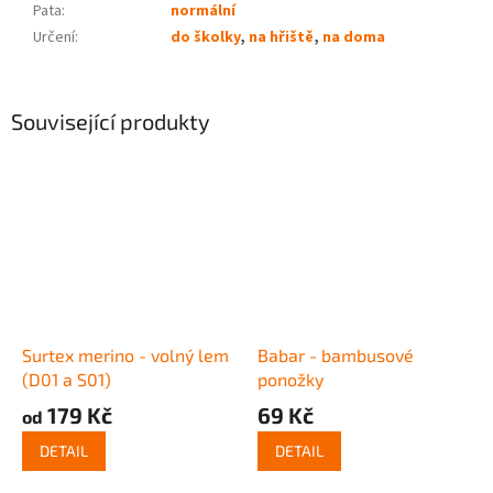
Pata
:
normální
Určení
:
do školky
,
na hřiště
,
na doma
Související produkty
Surtex merino - volný lem
Babar - bambusové
(D01 a S01)
ponožky
179 Kč
69 Kč
od
DETAIL
DETAIL