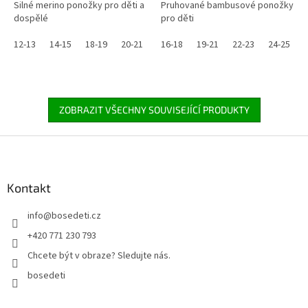
Silné merino ponožky pro děti a
Pruhované bambusové ponožky
dospělé
pro děti
12-13
14-15
18-19
20-21
22-23
16-18
23-25
19-21
25-27
22-23
27-29
24-25
3
ZOBRAZIT VŠECHNY SOUVISEJÍCÍ PRODUKTY
Z
á
p
a
Kontakt
t
info
@
bosedeti.cz
í
+420 771 230 793
Chcete být v obraze? Sledujte nás.
bosedeti