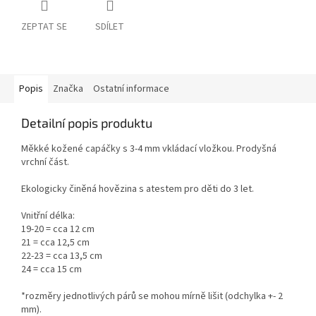
ZEPTAT SE
SDÍLET
Popis
Značka
Ostatní informace
Detailní popis produktu
Měkké kožené capáčky s 3-4 mm vkládací vložkou. Prodyšná
vrchní část.
Ekologicky činěná hovězina s atestem pro děti do 3 let.
Vnitřní délka:
19-20 = cca 12 cm
21 = cca 12,5 cm
22-23 = cca 13,5 cm
24 = cca 15 cm
*rozměry jednotlivých párů se mohou mírně lišit (odchylka +- 2
mm).