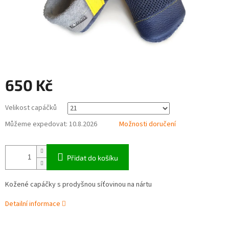
650 Kč
Měrná
Velikost capáčků
cena:
Můžeme expedovat:
10.8.2026
Možnosti doručení
Přidat do košíku
Kožené capáčky s prodyšnou síťovinou na nártu
Detailní informace