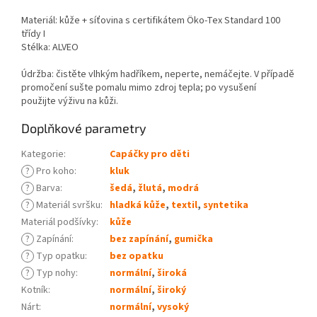
Materiál: kůže + síťovina s certifikátem Öko-Tex Standard 100
třídy I
Stélka: ALVEO
Údržba: čistěte vlhkým hadříkem, neperte, nemáčejte. V případě
promočení sušte pomalu mimo zdroj tepla; po vysušení
použijte výživu na kůži.
Doplňkové parametry
Kategorie
:
Capáčky pro děti
?
Pro koho
:
kluk
?
Barva
:
šedá
,
žlutá
,
modrá
?
Materiál svršku
:
hladká kůže
,
textil
,
syntetika
Materiál podšívky
:
kůže
?
Zapínání
:
bez zapínání
,
gumička
?
Typ opatku
:
bez opatku
?
Typ nohy
:
normální
,
široká
Kotník
:
normální
,
široký
Nárt
:
normální
,
vysoký