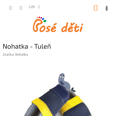
Přejít
NÁKUP
na
CZK
obsah
KOŠÍK
Nohatka - Tuleň
Značka:
Nohatka