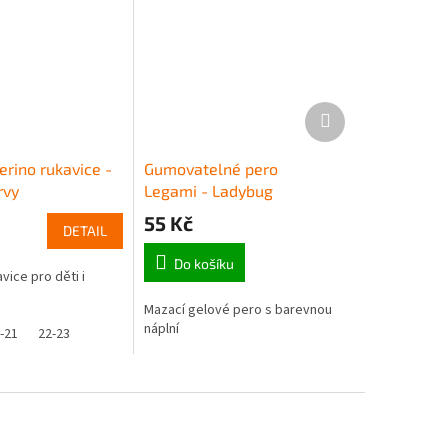
Další
produkt
erino rukavice -
Gumovatelné pero
rvy
Legami - Ladybug
(červená)
55 Kč
DETAIL
Do košíku
vice pro děti i
Mazací gelové pero s barevnou
náplní
-21
22-23