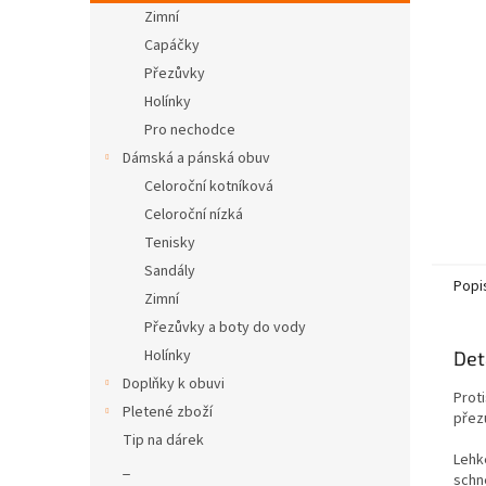
n
Zimní
e
Capáčky
l
Přezůvky
Holínky
Pro nechodce
Dámská a pánská obuv
Celoroční kotníková
Celoroční nízká
Tenisky
Sandály
Popi
Zimní
Přezůvky a boty do vody
Holínky
Det
Doplňky k obuvi
Proti
Pletené zboží
přez
Tip na dárek
Lehké
_
schn