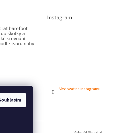
a
Instagram
brat barefoot
 do školky a
lké srovnání
odle tvaru nohy
Sledovat na Instagramu
Souhlasím
Vytvořil Shoptet