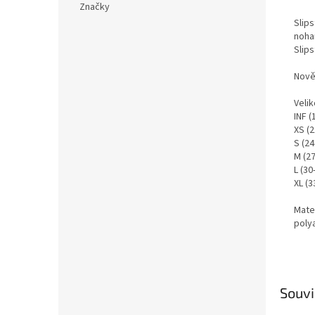
Značky
Slip
noha
Slips
Nově
Velik
INF (
XS (2
S (24
M (27
L (30
XL (3
Mater
poly
Souvi