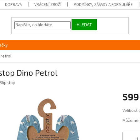
DOPRAVA
VRÁCENÍ ZBOŽÍ
PODMÍNKY, ZÁSADY A FORMULÁŘE
HLEDAT
ačky
 Petrol
stop Dino Petrol
Slipstop
599
Měrná
Velikost
cena:
Můžeme 