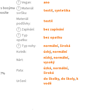
?
Vegan
:
ano
í s bosýma
?
Materiál
textil
,
syntetika
nosíte
svršku
:
Materiál
textil
podšívky
:
?
Zapínání
:
bez zapínání
?
Typ
bez opatku
opatku
:
?
Typ nohy
:
normální
,
široká
Kotník
:
úzký
,
normální
nízký
,
normální
,
Nárt
:
vysoký
úzká
,
normální
,
Pata
:
široká
(87%
do školky
,
do školy
,
k
Určení
:
vodě