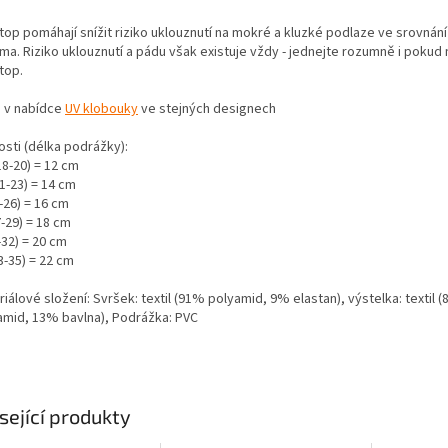
stop pomáhají snížit riziko uklouznutí na mokré a kluzké podlaze ve srovnán
ma. Riziko uklouznutí a pádu však existuje vždy - jednejte rozumně i pokud 
top.
 v nabídce
UV klobouky
ve stejných designech
osti (délka podrážky):
18-20) = 12 cm
1-23) = 14 cm
-26) = 16 cm
-29) = 18 cm
-32) = 20 cm
3-35) = 22 cm
iálové složení: Svršek: textil (91% polyamid, 9% elastan), výstelka: textil 
amid, 13% bavlna), Podrážka: PVC
sející produkty