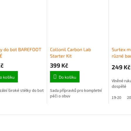
ky do bot BAREFOOT
Collonil Carbon Lab
Surtex m
É
Starter Kit
různé ba
Kč
399 Kč
249 Kč
o košíku
Do košíku
Vlněné ruka
dospělé
zální široké stélky do bot
Sada přípravků pro kompletní
péči o obuv
19-20
20