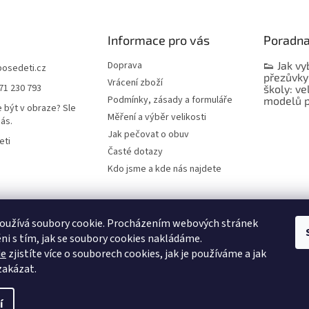
Informace pro vás
Poradn
Doprava
👟 Jak vy
bosedeti.cz
přezůvky
Vrácení zboží
71 230 793
školy: ve
Podmínky, zásady a formuláře
modelů p
 být v obraze? Sle
Měření a výběr velikosti
nás.
Jak pečovat o obuv
eti
Časté dotazy
Kdo jsme a kde nás najdete
oužívá soubory cookie. Procházením webových stránek
ni s tím, jak se soubory cookies nakládáme.
de
zjistíte více o souborech cookies, jak je používáme a jak
 zakázat.
í