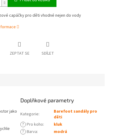
uzové capáčky pro děti vhodné nejen do vody
informace
ZEPTAT SE
SDÍLET
Doplňkové parametry
ostor jako
Barefoot sandály pro
Kategorie
:
děti
?
Pro koho
:
kluk
rychle
?
Barva
:
modrá