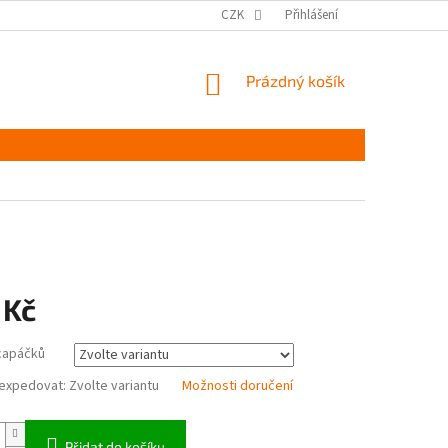
MĚŘENÍ A VÝBĚR VELIKOSTI
JAK PEČOVAT O OBUV
CZK
Přihlášení
ČASTÉ DOTAZ
NÁKUPNÍ
Prázdný košík
KOŠÍK
 Kč
 capáčků
expedovat:
Zvolte variantu
Možnosti doručení
Přidat do košíku