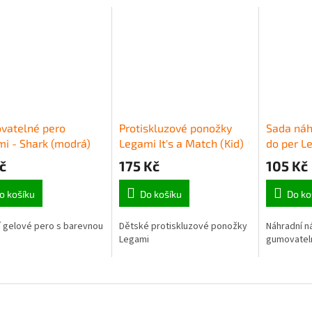
vatelné pero
Protiskluzové ponožky
Sada náh
i - Shark (modrá)
Legami It's a Match (Kid)
do per L
- Penguin
č
175 Kč
105 Kč
o košíku
Do košíku
Do ko
 gelové pero s barevnou
Dětské protiskluzové ponožky
Náhradní n
Legami
gumovatel