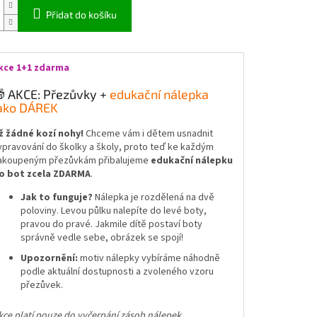
Přidat do košíku
kce 1+1 zdarma
 AKCE: Přezůvky +
edukační nálepka
ako DÁREK
ž žádné kozí nohy!
Chceme vám i dětem usnadnit
ypravování do školky a školy, proto teď ke každým
akoupeným přezůvkám přibalujeme
edukační nálepku
o bot zcela ZDARMA
.
Jak to funguje?
Nálepka je rozdělená na dvě
poloviny. Levou půlku nalepíte do levé boty,
pravou do pravé. Jakmile dítě postaví boty
správně vedle sebe, obrázek se spojí!
Upozornění:
motiv nálepky vybíráme náhodně
podle aktuální dostupnosti a zvoleného vzoru
přezůvek.
kce platí pouze do vyčerpání zásob nálepek.