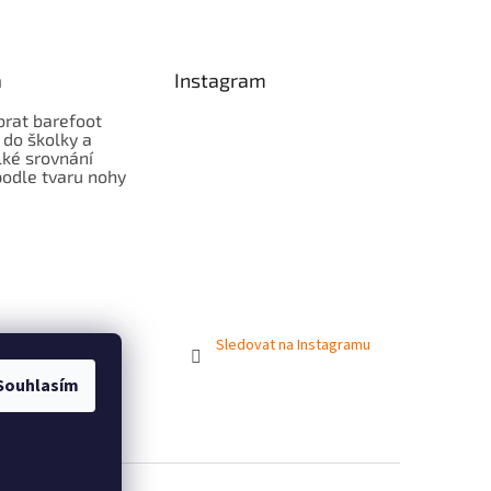
a
Instagram
brat barefoot
 do školky a
lké srovnání
odle tvaru nohy
Sledovat na Instagramu
Souhlasím