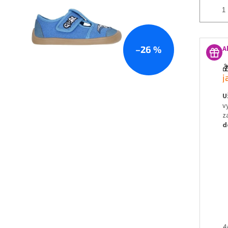
–26 %
A

j
U
v
z
d
A