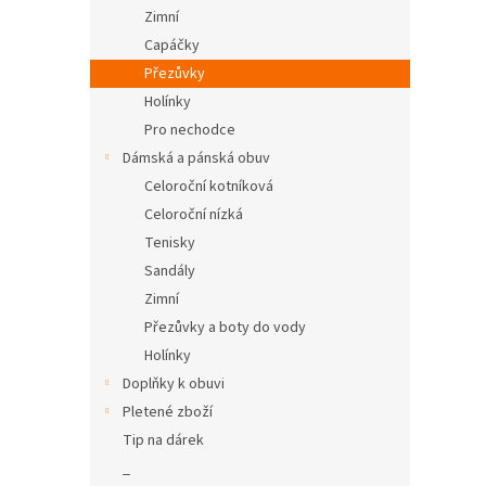
n
Zimní
e
Capáčky
l
Přezůvky
Holínky
Pro nechodce
Dámská a pánská obuv
Celoroční kotníková
Celoroční nízká
Tenisky
Sandály
Zimní
Přezůvky a boty do vody
Holínky
Doplňky k obuvi
Pletené zboží
Tip na dárek
_