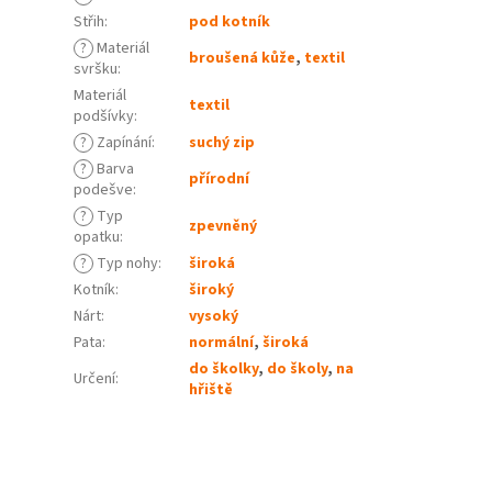
Střih
:
pod kotník
?
Materiál
broušená kůže
,
textil
svršku
:
Materiál
textil
podšívky
:
?
Zapínání
:
suchý zip
?
Barva
přírodní
podešve
:
?
Typ
zpevněný
opatku
:
?
Typ nohy
:
široká
Kotník
:
široký
Nárt
:
vysoký
Pata
:
normální
,
široká
do školky
,
do školy
,
na
Určení
:
hřiště