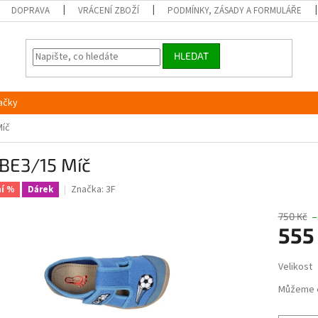
DOPRAVA
VRÁCENÍ ZBOŽÍ
PODMÍNKY, ZÁSADY A FORMULÁŘE
HLEDAT
ačky
Míč
3BE3/15 Míč
Značka:
3F
í %
Dárek
750 Kč
–
555
Měrná
Velikost
cena:
Můžeme 