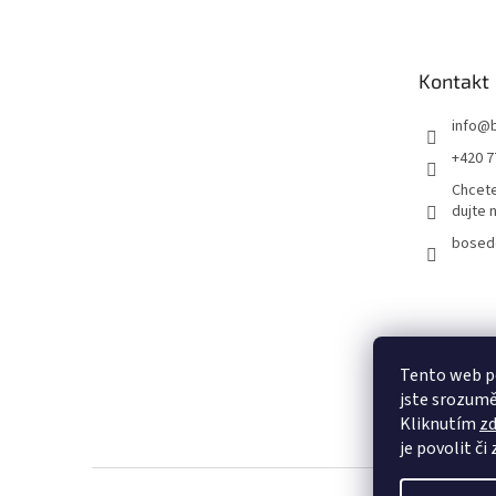
p
a
t
Kontakt
í
info
@
+420 7
Chcete
dujte 
bosed
Tento web p
jste srozumě
Kliknutím
z
je povolit či