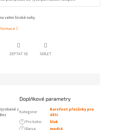
na velmi široké nohy
informace
ZEPTAT SE
SDÍLET
Doplňkové parametry
Vyrobené z
Barefoot přezůvky pro
Kategorie
:
 Bez
děti
?
Pro koho
:
kluk
?
Barva
:
modrá