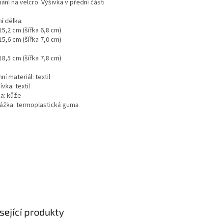
ání na velcro. Výšivka v přední části
ní délka:
15,2 cm (šířka 6,8 cm)
15,6 cm (šířka 7,0 cm)
18,5 cm (šířka 7,8 cm)
ní materiál: textil
vka: textil
ka: kůže
ážka: termoplastická guma
sející produkty