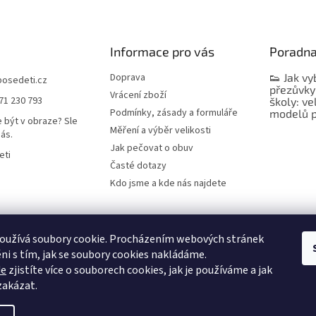
Informace pro vás
Poradn
Doprava
👟 Jak vy
bosedeti.cz
přezůvky
Vrácení zboží
71 230 793
školy: ve
Podmínky, zásady a formuláře
modelů p
 být v obraze? Sle
Měření a výběr velikosti
nás.
Jak pečovat o obuv
eti
Časté dotazy
Kdo jsme a kde nás najdete
oužívá soubory cookie. Procházením webových stránek
ni s tím, jak se soubory cookies nakládáme.
de
zjistíte více o souborech cookies, jak je používáme a jak
 zakázat.