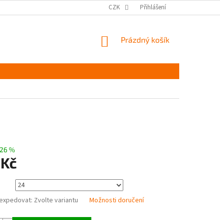
MĚŘENÍ A VÝBĚR VELIKOSTI
JAK PEČOVAT O OBUV
CZK
Přihlášení
ČASTÉ DOTAZ
NÁKUPNÍ
Prázdný košík
KOŠÍK
26 %
 Kč
expedovat:
Zvolte variantu
Možnosti doručení