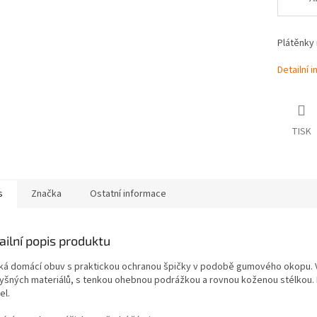
Plátěnky 
Detailní 
TISK
s
Značka
Ostatní informace
ailní popis produktu
ká domácí obuv s praktickou ochranou špičky v podobě gumového okopu. 
yšných materiálů, s tenkou ohebnou podrážkou a rovnou koženou stélkou.
el.