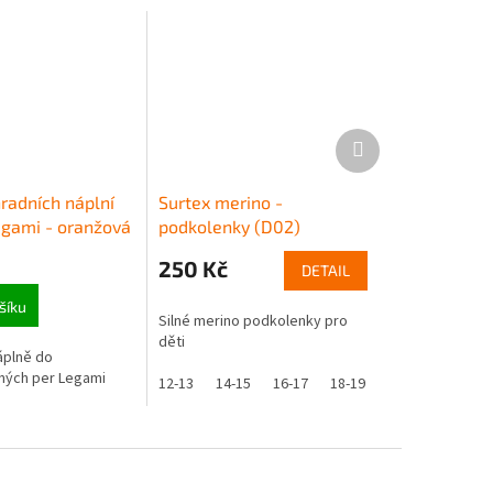
Další
produkt
radních náplní
Surtex merino -
egami - oranžová
podkolenky (D02)
250 Kč
DETAIL
šíku
Silné merino podkolenky pro
děti
áplně do
ných per Legami
12-13
14-15
16-17
18-19