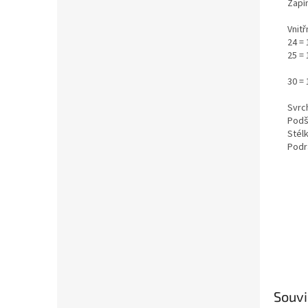
Zapín
Vnitř
24 = 
25 = 
30 = 
Svrch
Podší
Stél
Podr
Souvi