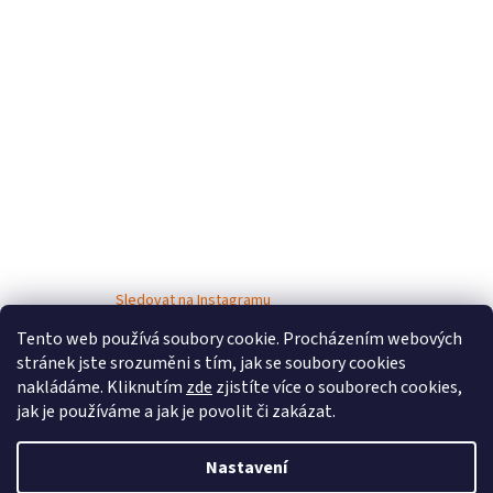
Sledovat na Instagramu
Tento web používá soubory cookie. Procházením webových
stránek jste srozuměni s tím, jak se soubory cookies
nakládáme. Kliknutím
zde
zjistíte více o souborech cookies,
jak je používáme a jak je povolit či zakázat.
Nastavení
Vytvořil Shoptet