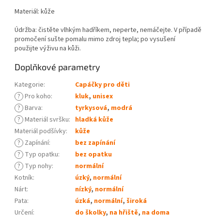
Materiál: kůže
Údržba: čistěte vlhkým hadříkem, neperte, nemáčejte. V případě
promočení sušte pomalu mimo zdroj tepla; po vysušení
použijte výživu na kůži.
Doplňkové parametry
Kategorie
:
Capáčky pro děti
?
Pro koho
:
kluk
,
unisex
?
Barva
:
tyrkysová
,
modrá
?
Materiál svršku
:
hladká kůže
Materiál podšívky
:
kůže
?
Zapínání
:
bez zapínání
?
Typ opatku
:
bez opatku
?
Typ nohy
:
normální
Kotník
:
úzký
,
normální
Nárt
:
nízký
,
normální
Pata
:
úzká
,
normální
,
široká
Určení
:
do školky
,
na hřiště
,
na doma