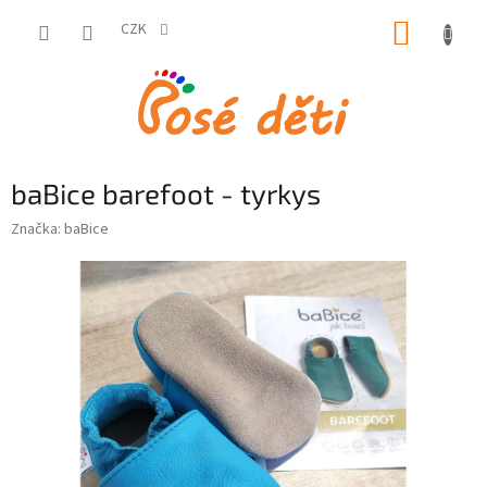
Přejít
NÁKUP
na
CZK
obsah
KOŠÍK
baBice barefoot - tyrkys
Značka:
baBice