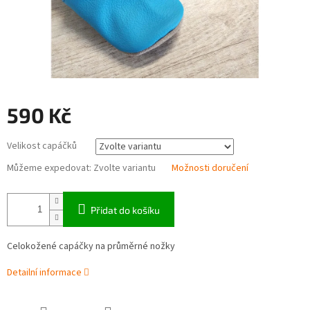
590 Kč
Měrná
Velikost capáčků
cena:
Můžeme expedovat:
Zvolte variantu
Možnosti doručení
Přidat do košíku
Celokožené capáčky na průměrné nožky
Detailní informace