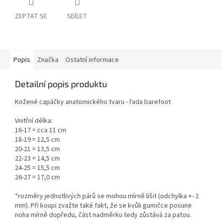
ZEPTAT SE
SDÍLET
Popis
Značka
Ostatní informace
Detailní popis produktu
Kožené capáčky anatomického tvaru - řada barefoot
Vnitřní délka:
16-17 = cca 11 cm
18-19 = 12,5 cm
20-21 = 13,5 cm
22-23 = 14,5 cm
24-25 = 15,5 cm
26-27 = 17,0 cm
*rozměry jednotlivých párů se mohou mírně lišit (odchylka +- 2
mm). Při koupi zvažte také fakt, že se kvůli gumičce posune
noha mírně dopředu, část nadměrku tedy zůstává za patou.