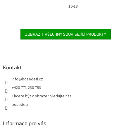
16-18
ZOBRAZIT VŠECHNY SOUVISEJÍCÍ PRODUKTY
Z
á
p
a
Kontakt
t
info
@
bosedeti.cz
í
+420 771 230 793
Chcete být v obraze? Sledujte nás.
bosedeti
Informace pro vás