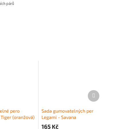
ích párů
Další
produkt
elné pero
Sada gumovatelných per
 Tiger (oranžová)
Legami - Savana
165 Kč