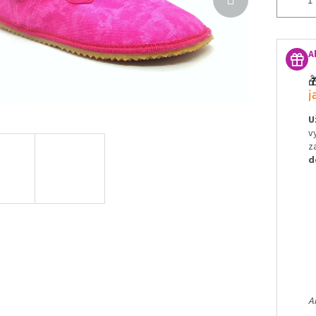
A

j
U
v
z
d
A