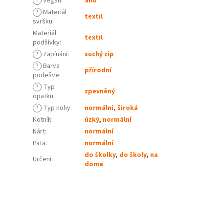
?
Vegan
:
ano
?
Materiál
textil
svršku
:
Materiál
textil
podšívky
:
?
Zapínání
:
suchý zip
?
Barva
přírodní
podešve
:
?
Typ
zpevněný
opatku
:
?
Typ nohy
:
normální
,
široká
Kotník
:
úzký
,
normální
Nárt
:
normální
Pata
:
normální
do školky
,
do školy
,
na
Určení
:
doma