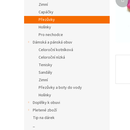
n
Zimní
e
Capáčky
l
Přezůvky
Holínky
Pro nechodce
Dámská a pánská obuv
Celoroční kotníková
Celoroční nízká
Tenisky
Sandály
Zimní
Přezůvky a boty do vody
Holínky
Doplňky k obuvi
Pletené zboží
Tip na dárek
_