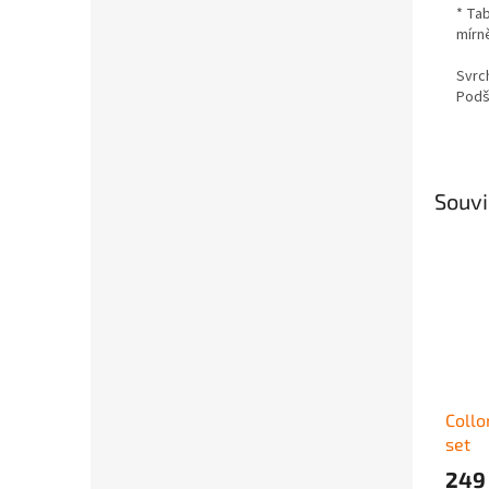
* Ta
mírně
Svrch
Podší
Souvi
Collo
set
249