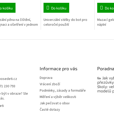
o košíku
Do košíku
Do ko
zální pěna na čištění,
Univerzální stélky do bot pro
Mazací gel
naci a ošetření v jednom
celoroční použití
náplní
Informace pro vás
Poradn
Doprava
👟 Jak vy
bosedeti.cz
přezůvky
Vrácení zboží
71 230 793
školy: ve
Podmínky, zásady a formuláře
modelů p
 být v obraze? Sle
Měření a výběr velikosti
nás.
Jak pečovat o obuv
eti
Časté dotazy