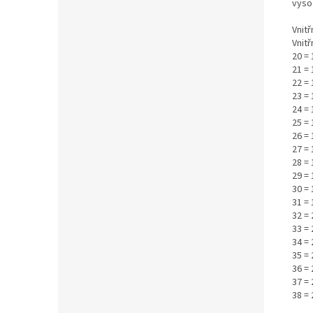
vysoc
Vnitř
Vnitř
20 =
21 =
22 =
23 =
24 = 
25 = 
26 = 
27 = 
28 = 
29 = 
30 = 
31 = 
32 = 
33 =
34 =
35 =
36 =
37 =
38 =