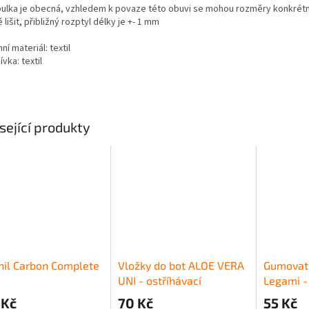
bulka je obecná, vzhledem k povaze této obuvi se mohou rozměry konkrétn
 lišit, přibližný rozptyl délky je +- 1 mm
ní materiál: textil
vka: textil
sející produkty
nil Carbon Complete
Vložky do bot ALOE VERA
Gumovat
UNI - ostříhávací
Legami -
 Kč
70 Kč
55 Kč