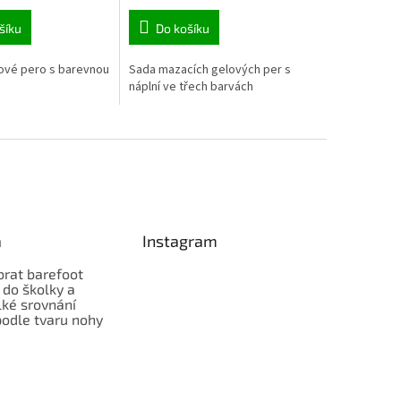
šíku
Do košíku
ové pero s barevnou
Sada mazacích gelových per s
náplní ve třech barvách
a
Instagram
brat barefoot
 do školky a
lké srovnání
odle tvaru nohy