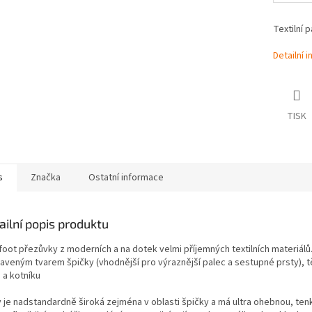
Textilní 
Detailní 
TISK
s
Značka
Ostatní informace
ailní popis produktu
foot přezůvky z moderních a na dotek velmi příjemných textilních materiálů.
raveným tvarem špičky (vhodnější pro výraznější palec a sestupné prsty), t
 a kotníku
 je nadstandardně široká zejména v oblasti špičky a má ultra ohebnou, ten