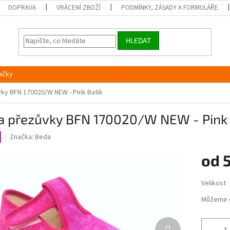
DOPRAVA
VRÁCENÍ ZBOŽÍ
PODMÍNKY, ZÁSADY A FORMULÁŘE
HLEDAT
ačky
ky BFN 170020/W NEW - Pink Batik
a přezůvky BFN 170020/W NEW - Pink 
Značka:
Beda
od
Měrná
Velikost
cena:
Můžeme 