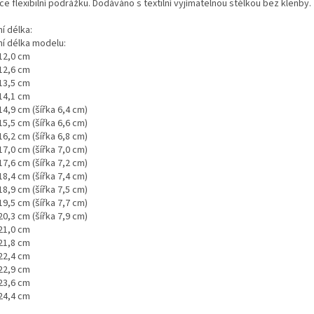
e flexibilní podrážku.
Dodáváno s textilní vyjímatelnou stélkou bez klenby.
ní délka:
ní délka modelu:
 12,0 cm
 12,6 cm
 13,5 cm
 14,1 cm
14,9 cm (šířka 6,4 cm)
15,5 cm (šířka 6,6 cm)
16,2 cm (šířka 6,8 cm)
17,0 cm (šířka 7,0 cm)
17,6 cm (šířka 7,2 cm)
18,4 cm (šířka 7,4 cm)
18,9 cm (šířka 7,5 cm)
19,5 cm (šířka 7,7 cm)
20,3 cm (šířka 7,9 cm)
 21,0 cm
 21,8 cm
 22,4 cm
 22,9 cm
 23,6 cm
 24,4 cm