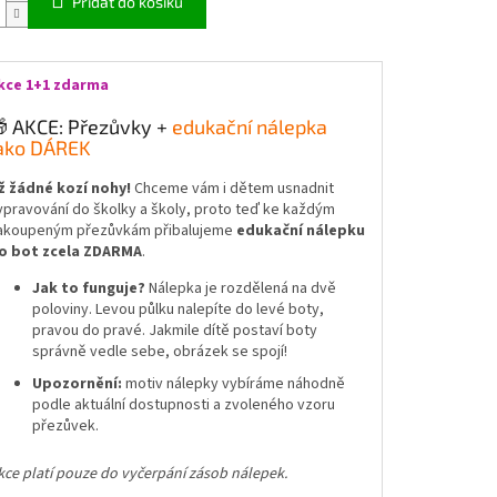
Přidat do košíku
kce 1+1 zdarma
 AKCE: Přezůvky +
edukační nálepka
ako DÁREK
ž žádné kozí nohy!
Chceme vám i dětem usnadnit
ypravování do školky a školy, proto teď ke každým
akoupeným přezůvkám přibalujeme
edukační nálepku
o bot zcela ZDARMA
.
Jak to funguje?
Nálepka je rozdělená na dvě
poloviny. Levou půlku nalepíte do levé boty,
pravou do pravé. Jakmile dítě postaví boty
správně vedle sebe, obrázek se spojí!
Upozornění:
motiv nálepky vybíráme náhodně
podle aktuální dostupnosti a zvoleného vzoru
přezůvek.
kce platí pouze do vyčerpání zásob nálepek.