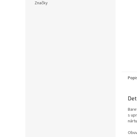
Značky
Popi
Det
Bare
s up
nártu
Obuv