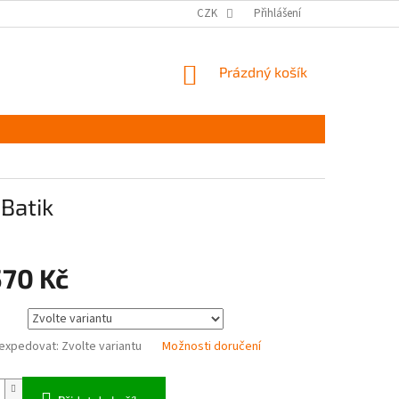
MĚŘENÍ A VÝBĚR VELIKOSTI
JAK PEČOVAT O OBUV
CZK
Přihlášení
ČASTÉ DOTAZ
NÁKUPNÍ
Prázdný košík
KOŠÍK
Batik
570 Kč
expedovat:
Zvolte variantu
Možnosti doručení