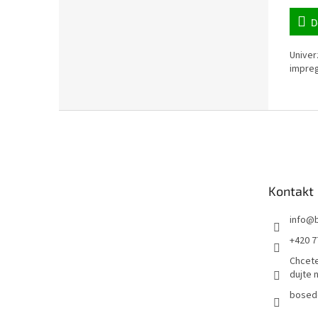
D
Univer
impreg
Z
á
p
a
t
Kontakt
í
info
@
+420 7
Chcete
dujte 
bosed