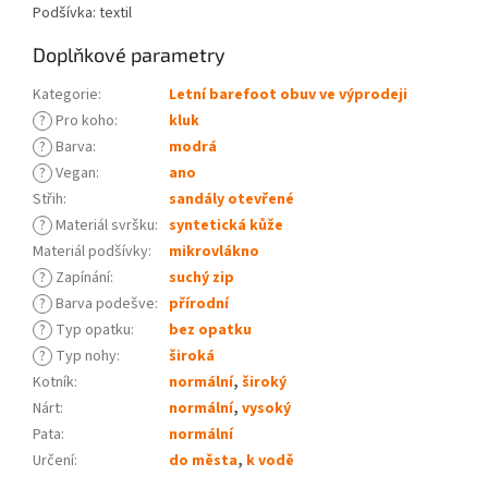
Podšívka: textil
Doplňkové parametry
Kategorie
:
Letní barefoot obuv ve výprodeji
?
Pro koho
:
kluk
?
Barva
:
modrá
?
Vegan
:
ano
Střih
:
sandály otevřené
?
Materiál svršku
:
syntetická kůže
Materiál podšívky
:
mikrovlákno
?
Zapínání
:
suchý zip
?
Barva podešve
:
přírodní
?
Typ opatku
:
bez opatku
?
Typ nohy
:
široká
Kotník
:
normální
,
široký
Nárt
:
normální
,
vysoký
Pata
:
normální
Určení
:
do města
,
k vodě