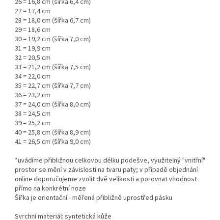
26 = 16,8 cm (šířka 6,4 cm)
27 = 17,4 cm
28 = 18,0 cm (šířka 6,7 cm)
29 = 18,6 cm
30 = 19,2 cm (šířka 7,0 cm)
31 = 19,9 cm
32 = 20,5 cm
33 = 21,2 cm (šířka 7,5 cm)
34 = 22,0 cm
35 = 22,7 cm (šířka 7,7 cm)
36 = 23,2 cm
37 = 24,0 cm (šířka 8,0 cm)
38 = 24,5 cm
39 = 25,2 cm
40 = 25,8 cm (šířka 8,9 cm)
41 = 26,5 cm (šířka 9,0 cm)
*uvádíme přibližnou celkovou délku podešve, využitelný "vnitřní"
prostor se mění v závislosti na tvaru paty; v případě objednání
online doporučujeme zvolit dvě velikosti a porovnat vhodnost
přímo na konkrétní noze
Šířka je orientační - měřená přibližně uprostřed pásku
Svrchní materiál: syntetická kůže