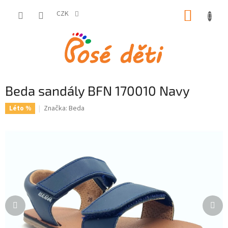
Přejít
NÁKUP
na
CZK
obsah
KOŠÍK
Beda sandály BFN 170010 Navy
Značka:
Beda
Léto %