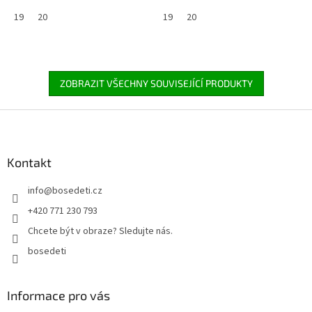
19
20
19
20
ZOBRAZIT VŠECHNY SOUVISEJÍCÍ PRODUKTY
Z
á
p
a
Kontakt
t
info
@
bosedeti.cz
í
+420 771 230 793
Chcete být v obraze? Sledujte nás.
bosedeti
Informace pro vás