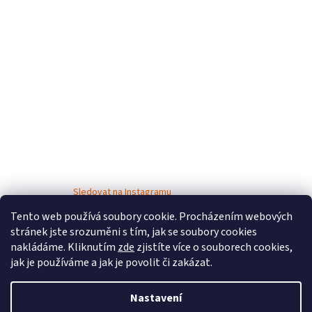
Sledovat na Instagramu
Tento web používá soubory cookie. Procházením webových
stránek jste srozuměni s tím, jak se soubory cookies
nakládáme. Kliknutím
zde
zjistíte více o souborech cookies,
jak je používáme a jak je povolit či zakázat.
Nastavení
Vytvořil Shoptet