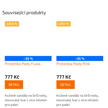
Související produkty
Léto %
Léto %
–35 %
–35 %
Protetika Pady Fuxia
Protetika Pady Pink
777 Kč
777 Kč
DETAIL
DETAIL
Kožené sandály na širší nohy,
Kožené sandály na širší nohy,
inovovaný tvar s více místem
inovovaný tvar s více místem
pro palec
pro palec