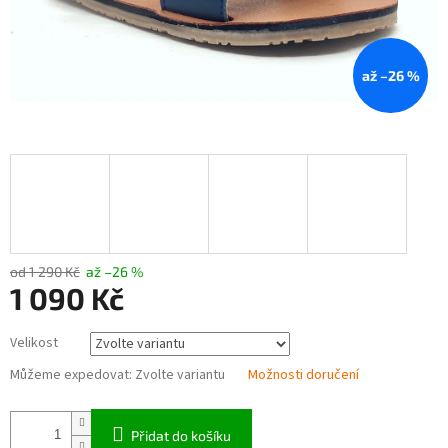
až –26 %
od 1 290 Kč
až –26 %
1 090 Kč
Měrná
Velikost
cena:
Můžeme expedovat:
Zvolte variantu
Možnosti doručení
Přidat do košíku