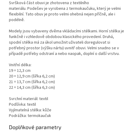
Svršková část obuvi je zhotovena z textilního
materiálu. Podešev je vyrobena z termokaučuku, který je velmi
flexibilní. Tato obuv je proto velmi ohebná nejen příčně, ale i
podélně.
Modely jsou vybaveny dvěma vkládacími stélkami. Horní stélka je
funkčně i vzhledově obdobou klasického provedení. Druhá,
spodní stélka má za úkol umožnit uživateli doregulovat si
potřebný prostor (výšku nártu) uvnitř obuvi. Velmi snadno se v
případě potřeby odstraní a nebo naopak, doplní o další vrstvu.
Vnitřní délka:
19 = 12,3 cm
20 = 12,9 cm (šířka 6,2 cm)
21 = 13,7 cm (šířka 6,2 cm)
22 = 14,3 cm (šířka 6,3 cm)
Svrchní materiál: textil
Podšívka: textil
Vyjímatelná stélka: kůže
Podrážka: termokaučuk
Doplňkové parametry