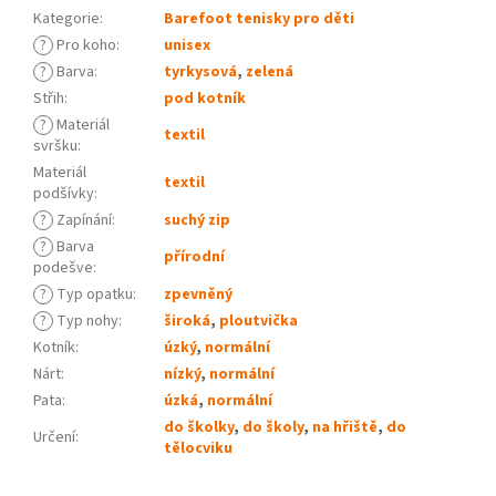
Kategorie
:
Barefoot tenisky pro děti
?
Pro koho
:
unisex
?
Barva
:
tyrkysová
,
zelená
Střih
:
pod kotník
?
Materiál
textil
svršku
:
Materiál
textil
podšívky
:
?
Zapínání
:
suchý zip
?
Barva
přírodní
podešve
:
?
Typ opatku
:
zpevněný
?
Typ nohy
:
široká
,
ploutvička
Kotník
:
úzký
,
normální
Nárt
:
nízký
,
normální
Pata
:
úzká
,
normální
do školky
,
do školy
,
na hřiště
,
do
Určení
:
tělocviku