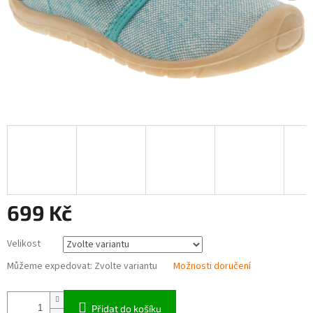
699 Kč
Měrná
Velikost
cena:
Můžeme expedovat:
Zvolte variantu
Možnosti doručení
Přidat do košíku