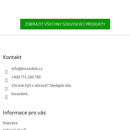
ZOBRAZIT VŠECHNY SOUVISEJÍCÍ PRODUKTY
Z
á
p
a
Kontakt
t
info
@
bosedeti.cz
í
+420 771 230 793
Chcete být v obraze? Sledujte nás.
bosedeti
Informace pro vás
Doprava