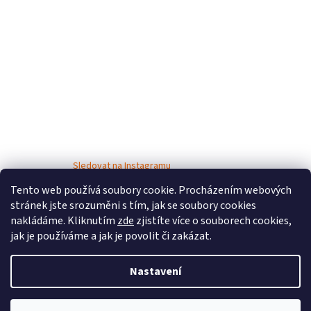
Sledovat na Instagramu
Tento web používá soubory cookie. Procházením webových
stránek jste srozuměni s tím, jak se soubory cookies
nakládáme. Kliknutím
zde
zjistíte více o souborech cookies,
jak je používáme a jak je povolit či zakázat.
Nastavení
Vytvořil Shoptet