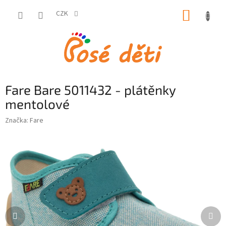
Přejít
NÁKUP
na
CZK
obsah
KOŠÍK
Fare Bare 5011432 - plátěnky
mentolové
Značka:
Fare