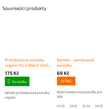
Související produkty
Protiskluzové ponožky
Bambik - bambusové
Legami It's a Match (Kid) -
ponožky
Snowman
175 Kč
69 Kč
DETAIL
Do košíku
Nízké bambusové ponožky pro
Dětské protiskluzové ponožky
děti
Legami
13-15
19-21
22-23
24-25