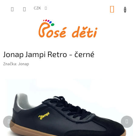
Přejít
NÁKUP
na
CZK
obsah
KOŠÍK
Jonap Jampi Retro - černé
Značka:
Jonap