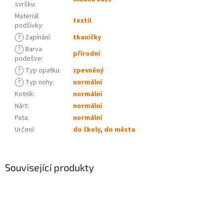
svršku
:
Materiál
textil
podšívky
:
?
Zapínání
:
tkaničky
?
Barva
přírodní
podešve
:
?
Typ opatku
:
zpevněný
?
Typ nohy
:
normální
Kotník
:
normální
Nárt
:
normální
Pata
:
normální
Určení
:
do školy
,
do města
Související produkty