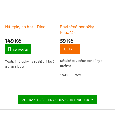
Nálepky do bot - Dino
Bavlněné ponožky -
Kopačák
149 Kč
59 Kč
DETAIL
Do košíku
Dětské bavlněné ponožky s
Textilní nálepky na rozlišení levé
motivem
a pravé boty
16-18
19-21
ZOBRAZIT VŠECHNY SOUVISEJÍCÍ PRODUKTY
Z