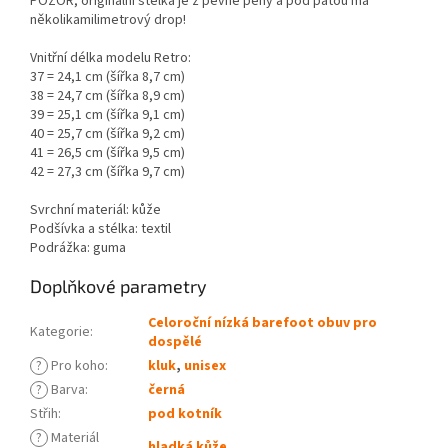
POZOR, originální stélka je z pevné pěny a pod patou má
několikamilimetrový drop!
Vnitřní délka modelu Retro:
37 = 24,1 cm (šířka 8,7 cm)
38 = 24,7 cm (šířka 8,9 cm)
39 = 25,1 cm (šířka 9,1 cm)
40 = 25,7 cm (šířka 9,2 cm)
41 = 26,5 cm (šířka 9,5 cm)
42 = 27,3 cm (šířka 9,7 cm)
Svrchní materiál: kůže
Podšívka a stélka: textil
Podrážka: guma
Doplňkové parametry
Celoroční nízká barefoot obuv pro
Kategorie
:
dospělé
?
Pro koho
:
kluk
,
unisex
?
Barva
:
černá
Střih
:
pod kotník
?
Materiál
hladká kůže