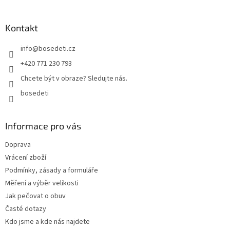
á
p
a
Kontakt
t
info
@
bosedeti.cz
í
+420 771 230 793
Chcete být v obraze? Sledujte nás.
bosedeti
Informace pro vás
Doprava
Vrácení zboží
Podmínky, zásady a formuláře
Měření a výběr velikosti
Jak pečovat o obuv
Časté dotazy
Kdo jsme a kde nás najdete