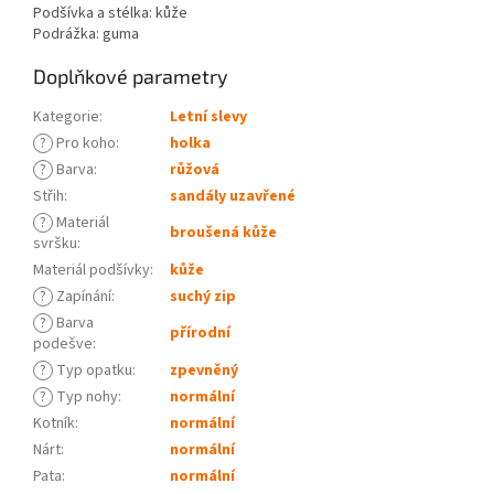
Podšívka a stélka: kůže
Podrážka: guma
Doplňkové parametry
Kategorie
:
Letní slevy
?
Pro koho
:
holka
?
Barva
:
růžová
Střih
:
sandály uzavřené
?
Materiál
broušená kůže
svršku
:
Materiál podšívky
:
kůže
?
Zapínání
:
suchý zip
?
Barva
přírodní
podešve
:
?
Typ opatku
:
zpevněný
?
Typ nohy
:
normální
Kotník
:
normální
Nárt
:
normální
Pata
:
normální