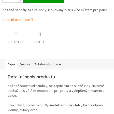
Kožené sandály
na širší nohy, inovovaný tvar s více místem pro palec
Detailní informace
ZEPTAT SE
SDÍLET
Popis
Značka
Ostatní informace
Detailní popis produktu
Kožené sportovní sandály, se zapínáním na suché zipy. N
a nové
podrážce s větším prostorem pro prsty a vylepšeným tvarem u
palce.
Praktický gumový okop. Vyjímatelné rovné stélky bez podpory
klenby, nulový drop.