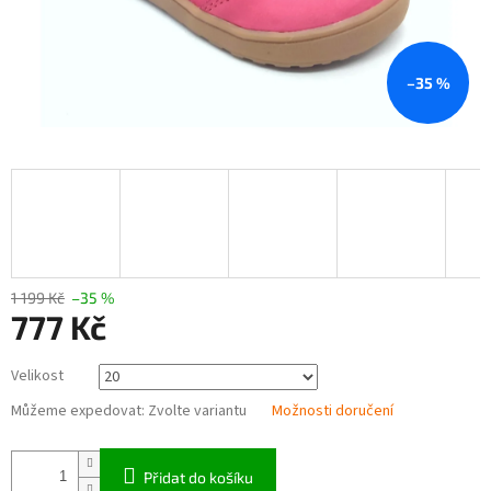
–35 %
1 199 Kč
–35 %
777 Kč
Měrná
Velikost
cena:
Můžeme expedovat:
Zvolte variantu
Možnosti doručení
Přidat do košíku