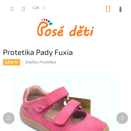
Přejít
NÁKUP
na
CZK
obsah
KOŠÍK
Protetika Pady Fuxia
Značka:
Protetika
Léto %