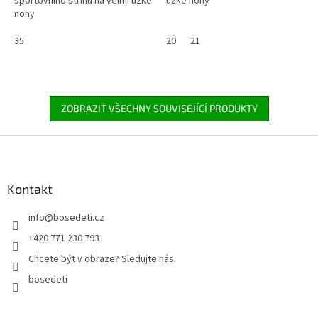
sportovního střihu na velmi úzké
úzké nohy
nohy
35
20
21
ZOBRAZIT VŠECHNY SOUVISEJÍCÍ PRODUKTY
Z
á
p
a
Kontakt
t
info
@
bosedeti.cz
í
+420 771 230 793
Chcete být v obraze? Sledujte nás.
bosedeti